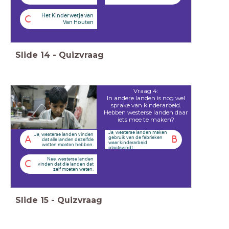
Het Kinderwetje van
C
Van Houten
Slide
14
-
Quizvraag
Vraag 4:
In andere landen is nog wel
sprake van kinderarbeid.
Hebben westerse landen daar
iets mee te maken?
Ja, westerse landen maken
Ja, westerse landen vinden
gebruik van de fabrieken
A
B
dat alle landen dezelfde
waar kinderarbeid
wetten moeten hebben.
plaatsvindt.
Nee, westerse landen
C
vinden dat die landen dat
zelf moeten weten.
Slide
15
-
Quizvraag