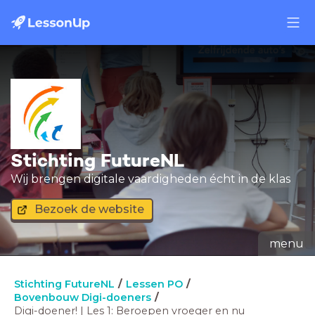
Stichting FutureNL
Wij brengen digitale vaardigheden écht in de klas
Bezoek de website
menu
Stichting FutureNL
Lessen PO
Bovenbouw Digi-doeners
Digi-doener! | Les 1: Beroepen vroeger en nu