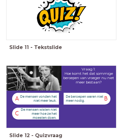
Slide
11
-
Tekstslide
Vraag 1:
Hoe komt het dat sommige
beroepen van vroeger nu niet
meer bestaan?
De mensen vonden het
De beroepen waren niet
A
B
niet meer leuk.
meer nodig.
De mensen wisten niet
C
meer hoe ze het
moesten doen.
Slide
12
-
Quizvraag