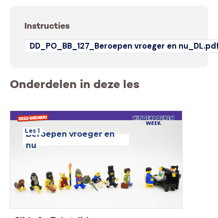
Instructies
DD_PO_BB_127_Beroepen vroeger en nu_DL.pd
Onderdelen in deze les
Les 1
Beroepen vroeger en
nu