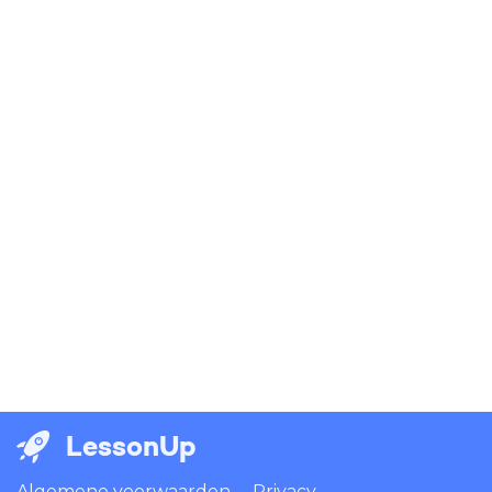
LessonUp
Algemene voorwaarden
Privacy