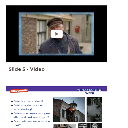
Slide
5
-
Video
Wat is er veranderd?
Wat zorgde voor de
verandering?
Waren de veranderingen
allemaal verbeteringen?
Voor wie wel en voor wie
niet?