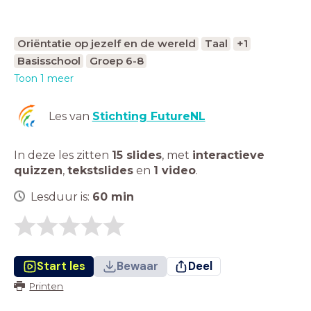
Oriëntatie op jezelf en de wereld
Taal
+1
Basisschool
Groep 6-8
Toon 1 meer
Les van
Stichting FutureNL
In deze les zitten
15 slides
,
met
interactieve
quizzen
,
tekstslides
en
1 video
.
Lesduur is:
60
min
Start les
Bewaar
Deel
Printen