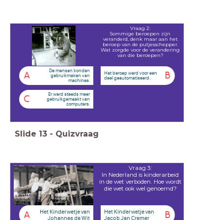
Vraag 2:
Sommige beroepen zijn
veranderd, denk maar aan het
beroep van de putjesschepper.
Wat zorgde voor de verandering
van die beroepen?
De mensen konden
Het beroep werd voor een
A
B
gebruikmaken van
deel geautomatiseerd.
machines.
Er werd steeds meer
C
gebruikgemaakt van
computers.
Slide
13
-
Quizvraag
Vraag 3:
In Nederland is kinderarbeid
in de wet verboden. Hoe wordt
die wet ook wel genoemd?
Het Kinderwetje van
Het Kinderwetje van
A
B
Johannes de Wit
Jacob Jan Cremer