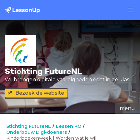
Stichting FutureNL
Wij brengen digitale vaardigheden écht in de klas
Bezoek de website
menu
Stichting FutureNL
Lessen PO
Onderbouw Digi-doeners
Kinderboekenweek | Worden wat je wil