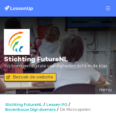
Stichting FutureNL
Wij brengen digitale vaardigheden écht in de klas
Bezoek de website
menu
Stichting FutureNL
Lessen PO
Bovenbouw Digi-doeners
De Micro:spelen