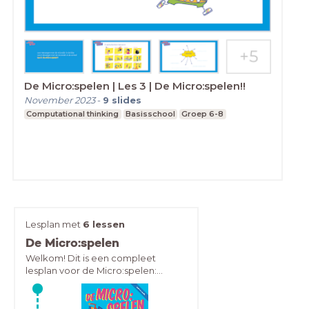
De Micro:spelen | Les 3 | De Micro:spelen!!
November 2023
-
9
slides
Computational thinking
Basisschool
Groep 6-8
Lesplan met
6 lessen
De Micro:spelen
Welkom! Dit is een compleet
lesplan voor de Micro:spelen:
'Bewegen met de micro:bit'.Het
lesplan bestaat uit:drie digi-
lessendrie docentenhandleidingen