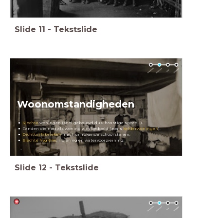
Slide
11
-
Tekstslide
Woonomstandigheden
Slechte
woningen (snel gebouwd dus: haastige spoed...).
Panden die niet als woning zijn bedoeld (zoals
kelderwoningen
).
Dichtbij
fabrieken
met hun rokende schoorstenen.
Slechte hygiëne
, riolering en watervoorzieining.
Slide
12
-
Tekstslide