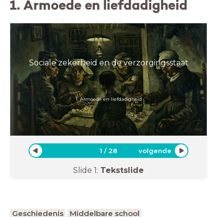
1. Armoede en liefdadigheid
Sociale zekerheid en de verzorgingsstaat
1. Armoede en liefdadigheid
1
/
28
volgende
Slide
1
:
Tekstslide
Geschiedenis
Middelbare school