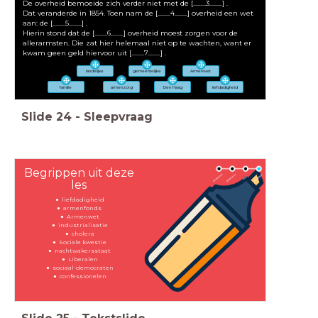
De overheid bemoeide zich verder niet met de [.........3.........] .
Dat veranderde in 1854. Toen nam de [.........4.........] overheid een wet
aan: de [.........5.........] .
Hierin stond dat de [.........6.........] overheid moest zorgen voor de
allerarmsten. Die zat hier helemaal niet op te wachten, want er
kwam geen geld hiervoor uit [.........7.........] .
landelijke
gemeentelijke
Armenwet
familie
armenzorg
Den Haag
liefdadigheid
Slide
24
-
Sleepvraag
Begrippen uit deze
les
liefdadigheid
armenfonds
Armenwet
industrialisatie
cholera
Sociale kwestie
nachtwakersstaat
Liberalen
sociaal-democraten
confessionelen