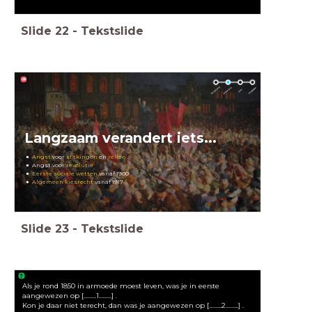
Slide
22
-
Tekstslide
Langzaam verandert iets...
Angst
voor
stakingen
en
rellen
Angst voor
revolutie
Eerste sociale wetten
vanaf 1900
Algemeen kiesrecht
vanaf 1917
Slide
23
-
Tekstslide
Als je rond 1850 in armoede moest leven, was je in eerste
aangewezen op [.........1.........] .
Kon je daar niet terecht, dan was je aangewezen op [.........2.........] .