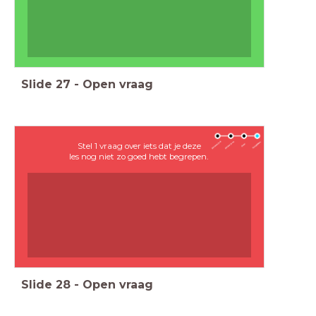
Slide
27
-
Open vraag
Stel 1 vraag over iets dat je deze
les nog niet zo goed hebt begrepen.
Slide
28
-
Open vraag