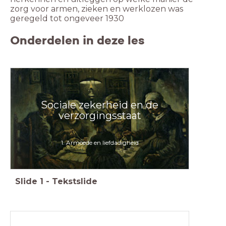
zorg voor armen, zieken en werklozen was
geregeld tot ongeveer 1930
Onderdelen in deze les
Sociale zekerheid en de
verzorgingsstaat
1. Armoede en liefdadigheid
Slide
1
-
Tekstslide