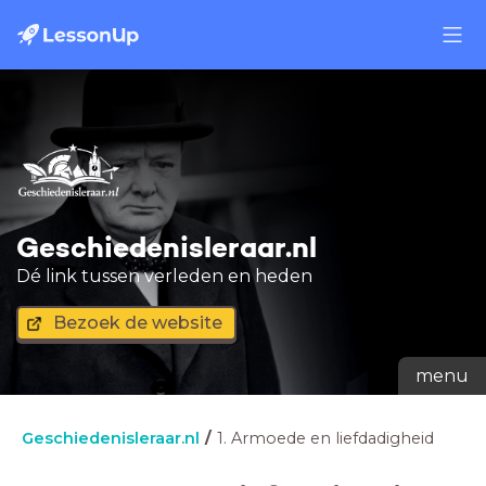
Geschiedenisleraar.nl
Dé link tussen verleden en heden
Bezoek de website
menu
Geschiedenisleraar.nl
1. Armoede en liefdadigheid