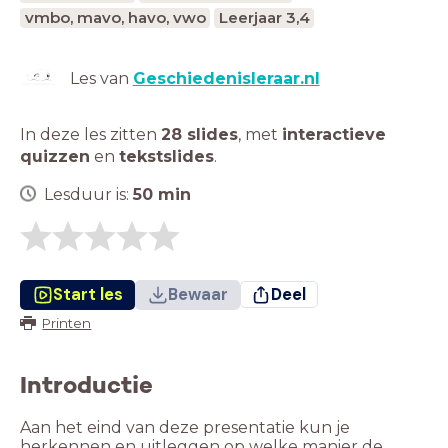
vmbo, mavo, havo, vwo
Leerjaar 3,4
Les van
Geschiedenisleraar.nl
In deze les zitten
28 slides
,
met
interactieve
quizzen
en
tekstslides
.
Lesduur is:
50
min
Start les
Bewaar
Deel
Printen
Introductie
Aan het eind van deze presentatie kun je
herkennen en uitleggen op welke manier de