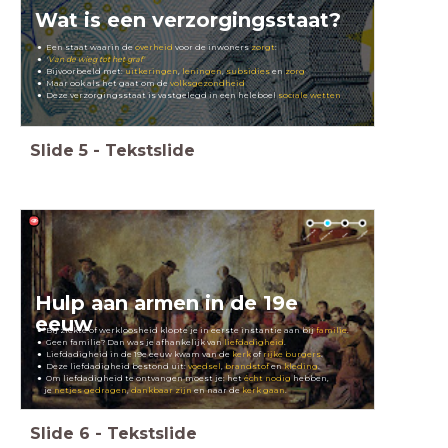
Wat is een verzorgingsstaat?
Een staat waarin de
overheid
voor de inwoners
zorgt
:
'
Van de wieg tot het graf'
Bijvoorbeeld met:
uitkeringen
,
leningen
,
subsidies
en
zorg
Maar ook als het gaat om de
volksgezondheid
Deze verzorgingsstaat is vastgelegd in een heleboel
sociale wetten
Slide
5
-
Tekstslide
Hulp aan armen in de 19e
eeuw
Bij ziekte of werkloosheid klopte je in eerste instantie aan bij
familie
.
Geen familie? Dan was je afhankelijk van
liefdadigheid
.
Liefdadigheid in de 19e eeuw kwam van de
kerk
of
rijke burgers
.
Deze liefdadigheid bestond uit:
voedsel
,
brandstof
en
kleding
.
Om liefdadigheid te ontvangen moest je: het
écht nodig
hebben,
je
netjes
gedragen
,
dankbaar
zijn
en naar de
kerk gaan
.
Slide
6
-
Tekstslide