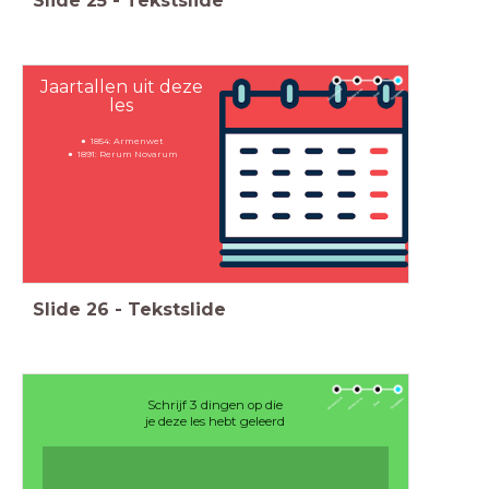
Slide
25
-
Tekstslide
Jaartallen uit deze
les
1854: Armenwet
1891: Rerum Novarum
Slide
26
-
Tekstslide
Schrijf 3 dingen op die
je deze les hebt geleerd