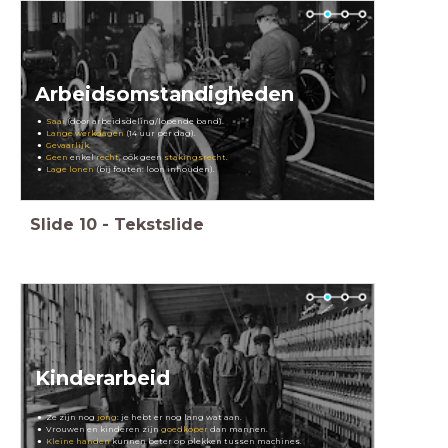
Arbeidsomstandigheden
Saai
(door arbeidsdeling/lopende band).
Lange
werkdagen
(14 uur per dag).
Gevaarlijk.
Geen
enkel
recht
, ook geen
stakingsrecht
.
Lage lonen
(bij fouten: loon inhouden).
Slide
10
-
Tekstslide
Kinderarbeid
Ze zijn nog
jong
: je hebt er nog lang wat aan.
Vrouwen en kinderen zijn
goedkoper
dan mannen.
Kleine handen
kunnen beter op plekken tussen machines.