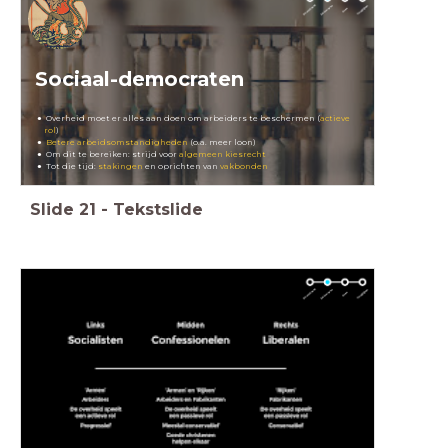
Sociaal-democraten
Overheid moet er alles aan doen om arbeiders te beschermen (
actieve
rol
)
Betere arbeidsomstandigheden
(o.a. meer loon)
Om dit te bereiken: strijd voor
algemeen kiesrecht
Tot die tijd:
stakingen
en oprichten van
vakbonden
Slide
21
-
Tekstslide