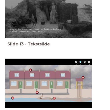
In sommige delen van Noord- en Oost-Nederland
was het trouwens niet veel beter...
Slide
13
-
Tekstslide