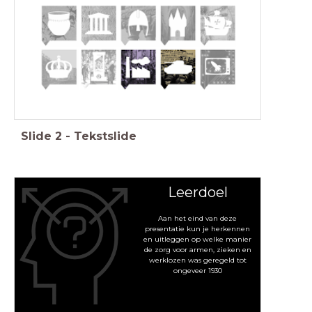
Slide
2
-
Tekstslide
Leerdoel
Aan het eind van deze
presentatie kun je herkennen
en uitleggen op welke manier
de zorg voor armen, zieken en
werklozen was geregeld tot
ongeveer 1930