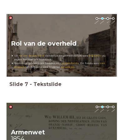
Rol van de overheid
De
rol van de overheid
(landelijk en gemeentelijk) was
erg klein
: zij
zagen het niet als hun taak.
Sommige gemeenten hadden een
armenfonds
. Dit fonds was
niet
verplicht
en het geld was beperkt:
op was op
.
Slide
7
-
Tekstslide
Armenwet
1854