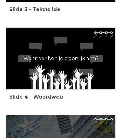
Slide
3
-
Tekstslide
Wanneer ben je eigenlijk arm?
Slide
4
-
Woordweb