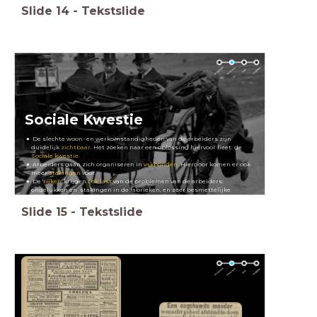
Slide
14
-
Tekstslide
Sociale Kwestie
De slechte woon- en werkomstandigheden van de arbeiders zijn
duidelijk
zichtbaar
. Het zoeken naar een oplossing hiervoor heet: de
Sociale kwestie.
Arbeiders gaan zich organiseren in
vakbonden
. Hierdoor komen er ook
meer
stakingen
voor.
De '
rijken
' krijgen
ook last
van de problemen van de arbeiders:
ongelukken en stakingen in de fabrieken, en zeer besmettelijke
ziekten.
Slide
15
-
Tekstslide