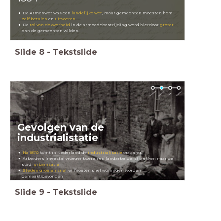
De Armenwet was een
landelijke wet
, maar gemeenten moesten hem
zelf betalen
en
uitvoeren
.
De
rol van de overheid
in de armoedebestrijding werd hierdoor
groter
dan de gemeenten wilden.
Slide
8
-
Tekstslide
Gevolgen van de
industrialistatie
Na 1870
komt in Nederland de
industrialisatie
op gang
Arbeiders (meestal vroeger boeren en landarbeiders) trekken naar de
stad:
urbanisatie
Steden groeien snel
: er moeten snel woningen worden
gemaakt/gevonden
Slide
9
-
Tekstslide