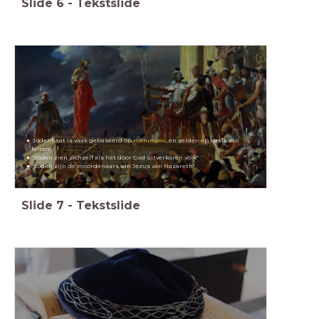
Slide
6
-
Tekstslide
Jodenhaat is vaak gebaseerd op
meningen
, en zelden op basis van
feiten:
"Joden zien zichzelf als het door God uitverkoren volk"
"Joden zijn de moordenaars van Jezus van Nazareth"
Slide
7
-
Tekstslide