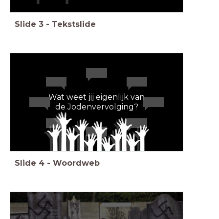
Slide
3
-
Tekstslide
Wat weet jij eigenlijk van
de Jodenvervolging?
Slide
4
-
Woordweb