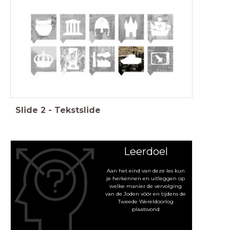
Feniks, Geschiedenis Werkplaats, Memo, Saga
Slide
2
-
Tekstslide
Leerdoel
Aan het eind van deze les kun
je herkennen en uitleggen op
welke manier de vervolging
van de Joden vóór en tijdens de
Tweede Wereldoorlog
plaatsvond