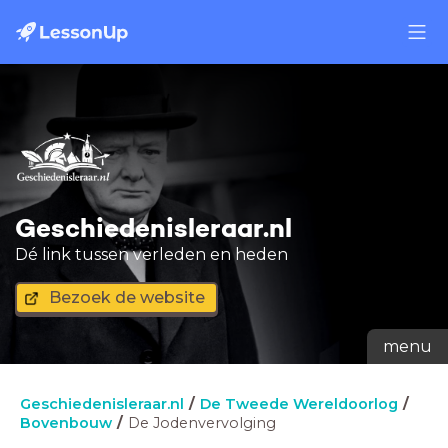
Geschiedenisleraar.nl
Dé link tussen verleden en heden
Bezoek de website
menu
Geschiedenisleraar.nl
De Tweede Wereldoorlog
Bovenbouw
De Jodenvervolging