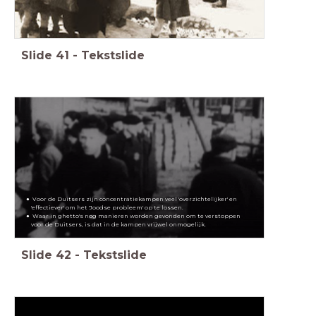
Slide
41
-
Tekstslide
Voor de Duitsers zijn concentratiekampen veel 'overzichtelijker' en
'effectiever' om het 'Joodse probleem' op te lossen.
Waar in ghetto's nog manieren worden gevonden om te verstoppen
voor de Duitsers, is dat in de kampen vrijwel onmogelijk.
Slide
42
-
Tekstslide