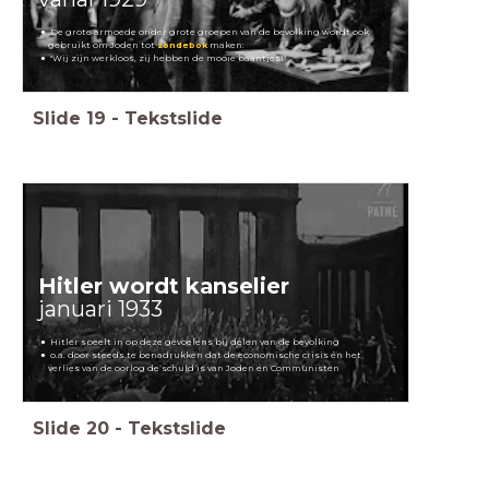
De grote armoede onder grote groepen van de bevolking wordt ook
gebruikt om Joden tot
zondebok
maken:
"Wij zijn werkloos, zij hebben de mooie baantjes!"
Slide
19
-
Tekstslide
Hitler wordt kanselier
januari 1933
Hitler speelt in op deze gevoelens bij delen van de bevolking
o.a. door steeds te benadrukken dat de economische crisis én het
verlies van de oorlog de schuld is van Joden en Communisten
Slide
20
-
Tekstslide