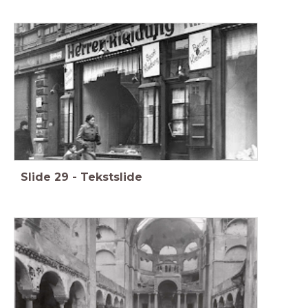
Slide
29
-
Tekstslide