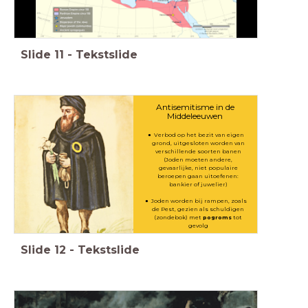
Slide
11
-
Tekstslide
Antisemitisme in de
Middeleeuwen
Verbod op het bezit van eigen
grond, uitgesloten worden van
verschillende soorten banen
(Joden moeten andere,
gevaarlijke, niet populaire
beroepen gaan uitoefenen:
bankier of juwelier)
Joden worden bij rampen, zoals
de Pest, gezien als schuldigen
(zondebok) met
pogroms
tot
gevolg
Slide
12
-
Tekstslide