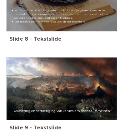
Feit is wel dat Joden altijd een
minderheid
zijn geweest, en dat ze,
meestal ter bescherming van hun
eigen identiteit
, sterk vasthielden
aan eigen godsdienst, cultuur en tradities.
Dat maakte ze
'vreemd'
en
'eng'
voor de meerderheid
Slide
8
-
Tekstslide
Verovering en vernietiging van Jeruzalem door de Romeinen
Slide
9
-
Tekstslide