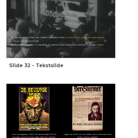
De Nazi's willen de Joden steeds meer
uitsluiten van het openbare
leven
in Duitsland
Spullen kopen in Joodse winkels? Dat doet een échte Duitser niet!
Slide
32
-
Tekstslide
Door propaganda, zoals in de afschuwelijke film De
...slagen de Nazi's erin, het Duitse volk te hersenspoelen:
Eeuwige Jood of via hun eigen krant Der Stürmer...
Joden moet je uitsluiten!