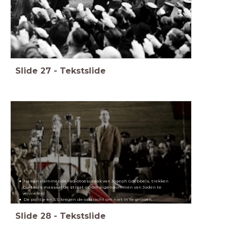
Slide
27
-
Tekstslide
Na een vlammende radiotoespraak van Joseph Goebbels, trekken
Duitsers massaal de straat op om eigendommen van Joden te
vernielen.
De politie en SS kregen de opdracht om niet in te grijpen.
Slide
28
-
Tekstslide