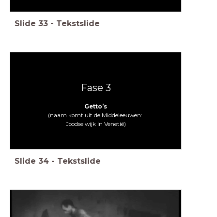
Slide
33
-
Tekstslide
Fase 3
Getto’s
(naam komt uit de Middeleeuwen:
Joodse wijk in Venetië)
Slide
34
-
Tekstslide