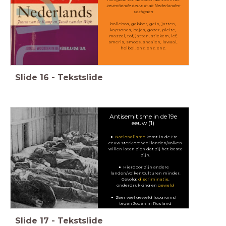
zeventiende eeuw in de Nederlanden
vestigden
bollebos, gabber, gein, jatten,
kapsones, bajes, gozer, pleite,
mazzel, tof, jatten, stiekem, lef,
smeris, smoes, snaaien, lawaai,
heibel, enz. enz. enz.
Slide
16
-
Tekstslide
Antisemitisme in de 19e
eeuw (1)
Nationalisme
komt in de 19e
eeuw sterk op: veel landen/volken
willen laten zien dat zij het beste
zijn.
Hierdoor zijn andere
landen/volken/culturen minder.
Gevolg:
discriminatie
,
onderdrukking en
geweld
Zeer veel geweld (pogroms)
tegen Joden in Rusland
Slide
17
-
Tekstslide