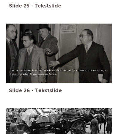
Slide
25
-
Tekstslide
De oorzaak was de moord op de Nazi-diplomaat Vom Rath door een jonge
Jood, Herschel Grynszpan, in Parijs.
Slide
26
-
Tekstslide