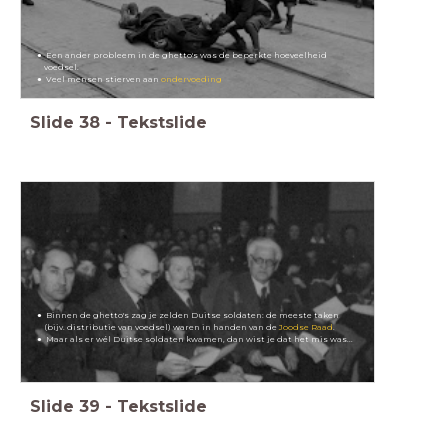
Een ander probleem in de ghetto's was de beperkte hoeveelheid
voedsel.
Veel mensen stierven aan
ondervoeding
Slide
38
-
Tekstslide
Binnen de ghetto's zag je zelden Duitse soldaten: de meeste taken
(bijv. distributie van voedsel) waren in handen van de
Joodse Raad
.
Maar als er wél Duitse soldaten kwamen, dan wist je dat het mis was...
Slide
39
-
Tekstslide