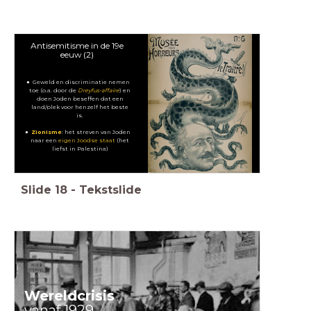
Antisemitisme in de 19e
eeuw (2)
Geweld en discriminatie nemen
toe (o.a. door de
Dreyfus-affaire
) en
doen Joden beseffen dat een
land/plek voor henzelf het beste
is.
Zionisme
: het streven van Joden
naar een
eigen Joodse staat
(het
liefst in Palestina)
Slide
18
-
Tekstslide
Wereldcrisis
vanaf 1929