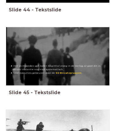
Slide
44
-
Tekstslide
Het vermoorden van Joden begint al vroeg in de oorlog, al gaat dit in
eerste instantie nog niet systematisch.
Veel executies gebeuren door de
SS-Einsatzgruppen
.
Slide
45
-
Tekstslide