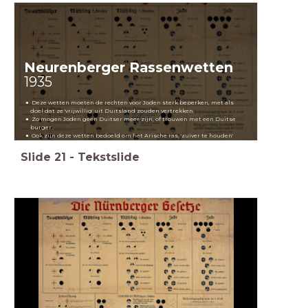
Neurenberger Rassenwetten
1935
Deze wetten moeten de rechten voor Joden sterk beperken, met als
doel dat ze 'vrijwillig' uit Duitsland zouden vertrekken.
Zo mogen Joden geen Duitser meer zijn, of trouwen met een Duitse
burger.
Ook zijn deze wetten bedoeld om het Arische ras, 'zuiver te houden'
Slide
21
-
Tekstslide