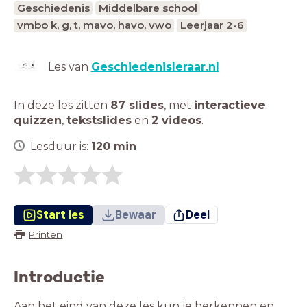
Geschiedenis
Middelbare school
vmbo k, g, t, mavo, havo, vwo
Leerjaar 2-6
Les van
Geschiedenisleraar.nl
In deze les zitten
87 slides
,
met
interactieve
quizzen
,
tekstslides
en
2 videos
.
Lesduur is:
120
min
Start les
Bewaar
Deel
Printen
Introductie
Aan het eind van deze les kun je herkennen en