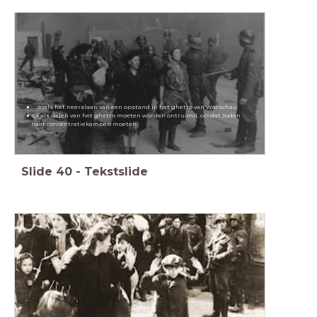
...zoals het neerslaan van een opstand in het ghetto van Warschau
Of als delen van het ghetto moeten worden ontruimd, omdat Joden
naar concentratiekampen moeten.
Slide
40
-
Tekstslide