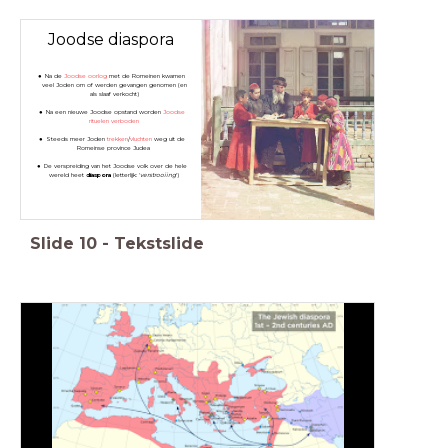
Joodse diaspora
Na de
Joodse oorlog
met de Romeinen kwamen
veel Joden om of werden gevangen genomen (en
als slaaf verkocht)
Na een nieuwe Joodse opstand worden
Joodse
rituelen verboden
Steeds meer Joden
trekken
/
vluchten
weg uit de
Romeinse province Judea
De verspreiding van het Joodse volk over de hele
wereld heet
diaspora
(letterlijk: '
verstrooiing
')
Slide
10
-
Tekstslide