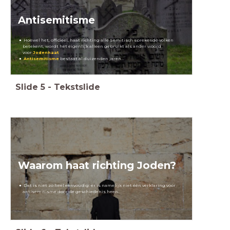
Antisemitisme
Hoewel het, officieel, haat richting alle Semitisch sprekende volken
betekent, wordt het eigenlijk alleen gebruikt als ander woord
voor
Jodenhaat
Antisemitisme
bestaat al duizenden jaren...
Slide
5
-
Tekstslide
Waarom haat richting Joden?
Dat is niet zo heel eenvoudig: er is namelijk niet één verklaring voor
antisemitisme door de geschiedenis heen.