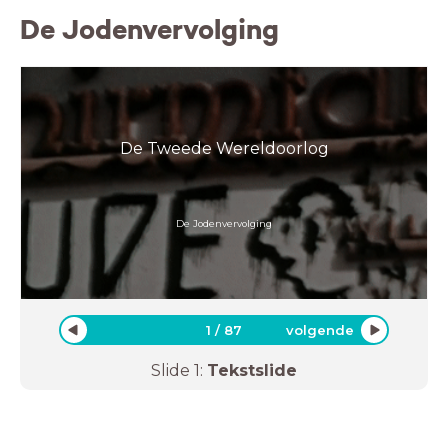
De Jodenvervolging
De Tweede Wereldoorlog
De Jodenvervolging
1
/
87
volgende
Slide
1
:
Tekstslide