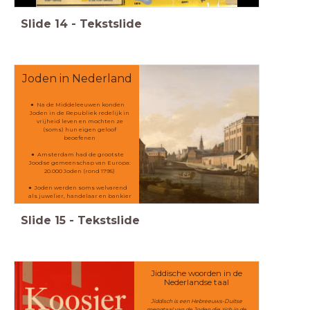
Slide
14
-
Tekstslide
Joden in Nederland
Na de Middeleeuwen konden
Joden in de Republiek redelijk in
vrijheid leven en mochten ze
(soms) hun eigen geloof
beoefenen
Amsterdam had de grootste
Joodse gemeenschap van Europa:
20.000 Joden (rond 1795)
Joden werden soms welvarend
als juwelier, handelaar en bankier
Slide
15
-
Tekstslide
Jiddische woorden in de
Nederlandse taal
Jiddisch is een Hebreeuws-Duitse
mengtaal van de Joden die zich in de