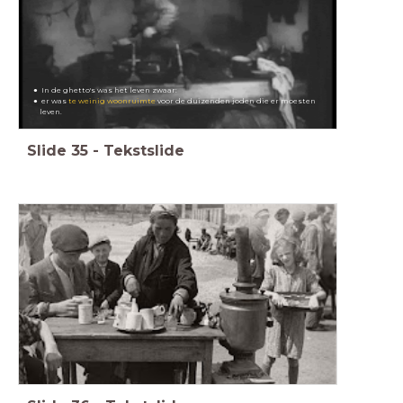
In de ghetto's was het leven zwaar:
er was
te weinig woonruimte
voor de duizenden joden die er moesten
leven.
Slide
35
-
Tekstslide