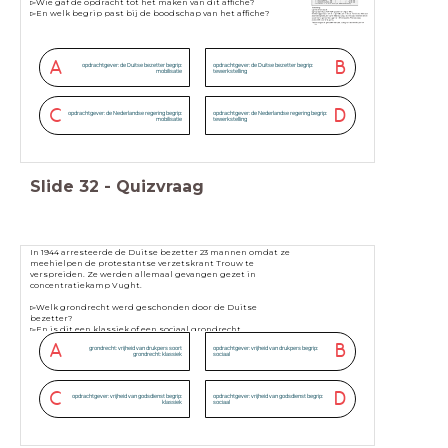
▻Wie gaf de opdracht tot het maken van dit affiche?
▻En welk begrip past bij de boodschap van het affiche?
A
B
opdrachtgever: de Duitse bezetter begrip:
opdrachtgever: de Duitse bezetter begrip:
mobilisatie
tewerkstelling
C
D
opdrachtgever: de Nederlandse regering begrip:
opdrachtgever: de Nederlandse regering begrip:
mobilisatie
tewerkstelling
Slide
32
-
Quizvraag
In 1944 arresteerde de Duitse bezetter 23 mannen omdat ze
meehielpen de protestantse verzetskrant Trouw te
verspreiden. Ze werden allemaal gevangen gezet in
concentratiekamp Vught.
▻Welk grondrecht werd geschonden door de Duitse
bezetter?
▻En is dit een klassiek of een sociaal grondrecht
A
B
grondrecht: vrijheid van drukpers soort
opdrachtgever: vrijheid van drukpers begrip:
grondrecht: klassiek
sociaal
C
D
opdrachtgever: vrijheid van godsdienst begrip:
opdrachtgever: vrijheid van godsdienst begrip:
klassiek
sociaal