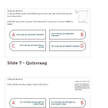
Gebruik de bron
I
n de grafiek is de ontwikkeling te zien van de uitbreiding van
het kiesrecht.
▻Welke verandering van het kiesrecht is te zien tussen 1880 en
1890?
A
B
de invoering van algemeen
de invoering van actief kiesrecht
kiesrecht
C
D
de invoering van caoutchouc-
de invoering van passief kiesrecht
artikel
Slide
7
-
Quizvraag
Gebruik de bron
▻Bij welke verkiezingen hoort de bron?
A
B
bij indirecte verkiezingen op
bij indirecte verkiezingen op
lokaal niveau
provinciaal niveau