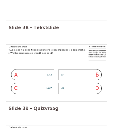
Slide
38
-
Tekstslide
Gebruik de bron
Twee jaar na deze toespraak wordt een organisatie opgericht.
▻Welke organisatie wordt bedoeld?
A
B
EGKS
EU
C
D
NAVO
VN
Slide
39
-
Quizvraag
Gebruik de bron