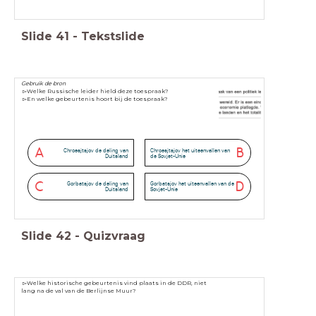
Slide
41
-
Tekstslide
Gebruik de bron
▻Welke Russische leider hield deze toespraak?
▻En welke gebeurtenis hoort bij de toespraak?
A
B
Chroesjtsjov de deling van
Chroesjtsjov het uiteenvallen van
Duitsland
de Sovjet-Unie
C
D
Gorbatsjov de deling van
Gorbatsjov het uiteenvallen van de
Duitsland
Sovjet-Unie
Slide
42
-
Quizvraag
▻Welke historische gebeurtenis vind plaats in de DDR, niet
lang na de val van de Berlijnse Muur?