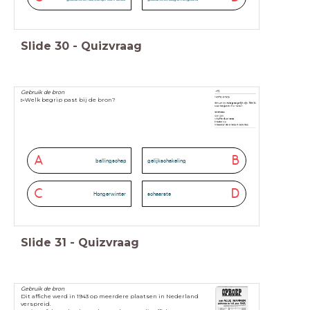
Slide
30
-
Quizvraag
Gebruik de bron
▻Welk begrip past bij de bron?
A
B
ballingschap
gelijkschakeling
C
D
Hongerwinter
schaarste
Slide
31
-
Quizvraag
Gebruik de bron
Dit affiche werd in 1943 op meerdere plaatsen in Nederland
verspreid.