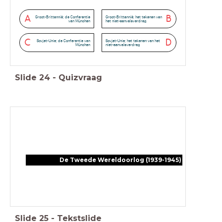
A
B
Groot-Brittannië; de Conferentie
Groot-Brittannië; het tekenen van
van München
het niet-aanvalsverdrag
C
D
Sovjet-Unie; de Conferentie van
Sovjet-Unie; het tekenen van het
München
niet-aanvalsverdrag
Slide
24
-
Quizvraag
De Tweede Wereldoorlog (1939-1945)
Slide
25
-
Tekstslide