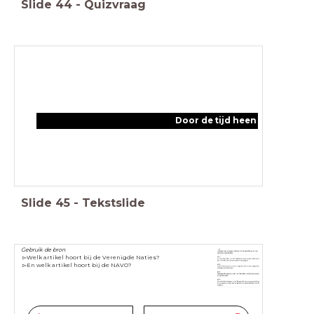
Slide
44
-
Quizvraag
Door de tijd heen
Slide
45
-
Tekstslide
Gebruik de bron
▻Welk artikel hoort bij de Verenigde Naties?
▻En welk artikel hoort bij de NAVO?