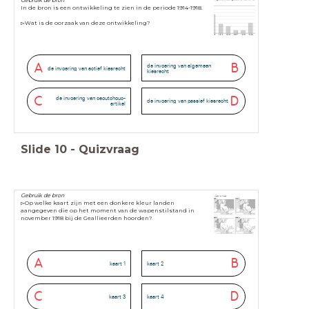
In de bron is een ontwikkeling te zien in de periode 1914-1918.
▻Wat is de oorzaak van deze ontwikkeling?
A
B
de invoering van algemeen
de invoering van actief kiesrecht
kiesrecht
C
D
de invoering van caoutchouc-
de invoering van passief kiesrecht
artikel
Slide
10
-
Quizvraag
Gebruik de bron
▻Op welke kaart zijn met een donkere kleur landen
aangegeven die op het
moment van de wapenstilstand in
november 1918 bij de Geallieerden
hoorden?
A
B
kaart 1
kaart 2
C
D
kaart 3
kaart 4