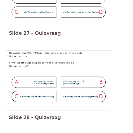
C
D
de Centralen de Geallieerden
de Centralen de As-mogendheden
Slide
27
-
Quizvraag
De winter van 1944-1945 in Nederland staat bekend als de
Hongerwinter.
▻Wat heeft bijgedragen aan het uitbreken van de
Hongerwinter?
A
B
de invoering van een
de invoering van het
distributiesysteem
persoonsbewijs
C
D
de oproep tot de Februaristaking
de oproep tot de Spoorwegstaking
Slide
28
-
Quizvraag