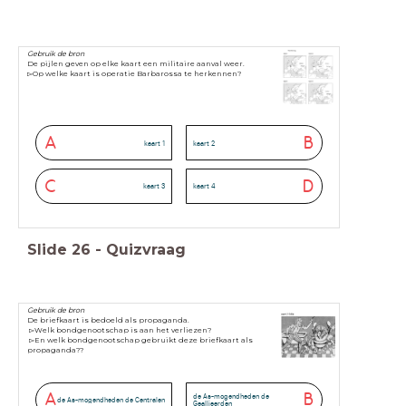
Gebruik de bron
De pijlen geven op elke kaart een militaire aanval weer.
▻Op welke kaart is operatie Barbarossa te herkennen?
A
B
kaart 1
kaart 2
C
D
kaart 3
kaart 4
Slide
26
-
Quizvraag
Gebruik de bron
De briefkaart is bedoeld als propaganda.
▻Welk bondgenootschap is aan het verliezen?
▻En welk bondgenootschap gebruikt deze briefkaart als
propaganda??
A
B
de As-mogendheden de
de As-mogendheden de Centralen
Geallieerden