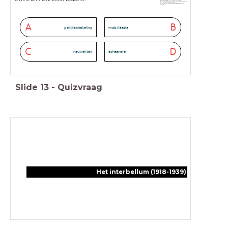
A
B
gelijkschakeling
mobilisatie
C
D
neutraliteit
schaarste
Slide
13
-
Quizvraag
Het interbellum (1918-1939)