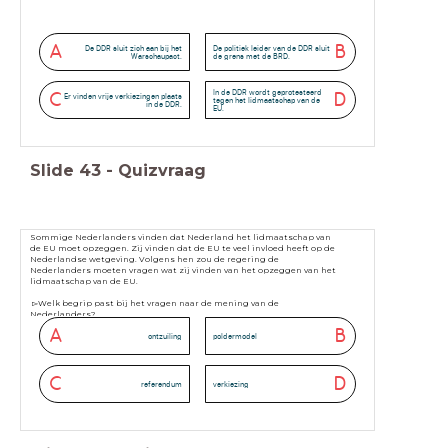
A
B
De DDR sluit zich aan bij het
De politiek leider van de DDR sluit
Warschaupact.
de grens met de BRD.
In de DDR wordt geprotesteerd
C
D
Er vinden vrije verkiezingen plaats
tegen het lidmaatschap van de
in de DDR.
EU.
Slide
43
-
Quizvraag
Sommige Nederlanders vinden dat Nederland het lidmaatschap van
de EU moet opzeggen. Zij vinden dat de EU te veel invloed heeft op de
Nederlandse wetgeving. Volgens hen zou de regering de
Nederlanders moeten vragen wat zij vinden van het opzeggen van het
lidmaatschap van de EU.
▻Welk begrip past bij het vragen naar de mening van de
Nederlanders?
A
B
ontzuiling
poldermodel
C
D
referendum
verkiezing