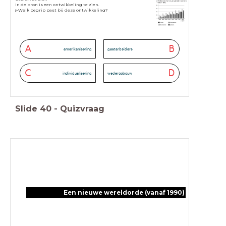
In de bron is een ontwikkeling te zien.
▻Welk begrip past bij deze ontwikkeling?
A
B
amerikanisering
gastarbeiders
C
D
individualisering
wederopbouw
Slide
40
-
Quizvraag
Een nieuwe wereldorde (vanaf 1990)