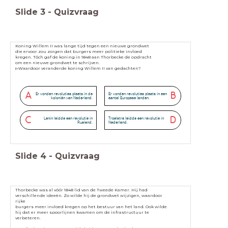
Slide
3
-
Quizvraag
Koning Willem II was lange tijd tegen een nieuwe grondwet
die ervoor zou zorgen dat burgers meer politieke invloed
kregen. Tóch gaf de koning in 1848 aan Thorbecke de opdracht
om een nieuwe grondwet te schrijven.
▻Waardoor veranderde koning Willem II van gedachten?
A
B
Er vonden revoluties plaats in de
Er vonden revoluties plaats in een
koloniën van Nederland.
aantal Europese landen.
C
D
Lenin leidde een revolutie in
Troelstra leidde een revolutie in
Rusland.
Nederland.
Slide
4
-
Quizvraag
Thorbecke was al vóór 1848 lid van de Tweede Kamer. Hij had
verschillende ideeën. Zo wilde hij de grondwet wijzigen, waardoor
rijke
burgers meer invloed kregen op het bestuur van het land. Ook wilde
hij dat er meer spoorlijnen kwamen om de infrastructuur te
verbeteren.