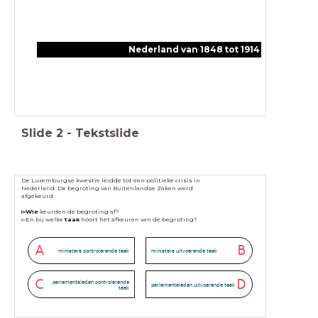
Nederland van 1848 tot 1914
Slide
2
-
Tekstslide
De Luxemburgse kwestie leidde tot een politieke crisis in
Nederland. De begroting van Buitenlandse Zaken werd
afgekeurd.
▻Wie
keurden de begroting af?
▻En bij welke
taak
hoort het afkeuren van de begroting?
A
B
ministers controlerende taak
ministers uitvoerende taak
C
D
parlementsleden controlerende
parlementsleden uitvoerende taak
taak