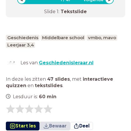
Slide
1
:
Tekstslide
Geschiedenis
Middelbare school
vmbo, mavo
Leerjaar 3,4
Les van
Geschiedenisleraar.nl
In deze les zitten
47 slides
,
met
interactieve
quizzen
en
tekstslides
.
Lesduur is:
60
min
Start les
Bewaar
Deel