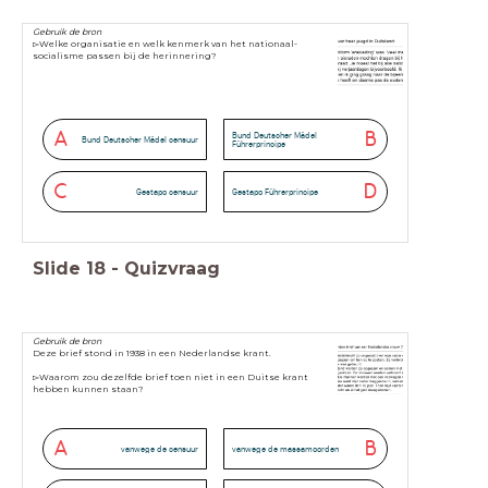
Gebruik de bron
▻Welke organisatie en welk kenmerk van het nationaal-
socialisme passen bij de herinnering?
A
B
Bund Deutscher Mädel
Bund Deutscher Mädel censuur
Führerprincipe
C
D
Gestapo censuur
Gestapo Führerprincipe
Slide
18
-
Quizvraag
Gebruik de bron
Deze brief stond in 1938 in een Nederlandse krant.
▻Waarom zou dezelfde brief toen niet in een Duitse krant
hebben kunnen staan?
A
B
vanwege de censuur
vanwege de massamoorden