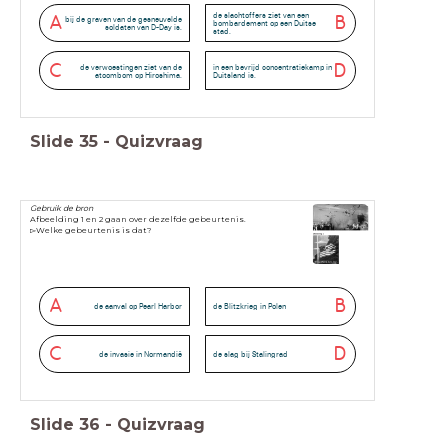
de slachtoffers ziet van een
A
B
bij de graven van de gesneuvelde
bombardement op een Duitse
soldaten van D-Day is.
stad.
C
D
de verwoestingen ziet van de
in een bevrijd concentratiekamp in
atoombom op Hiroshima.
Duitsland is.
Slide
35
-
Quizvraag
Gebruik de bron
Afbeelding 1 en 2 gaan over dezelfde gebeurtenis.
▻Welke gebeurtenis is dat?
A
B
de aanval op Pearl Harbor
de Blitzkrieg in Polen
C
D
de invasie in Normandië
de slag bij Stalingrad
Slide
36
-
Quizvraag