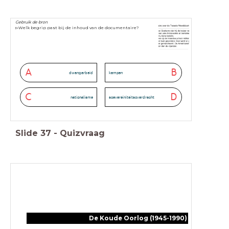
Gebruik de bron
▻Welk begrip past bij de inhoud van de documentaire?
A
B
dwangarbeid
kampen
C
D
nationalisme
soevereiniteitsoverdracht
Slide
37
-
Quizvraag
De Koude Oorlog (1945-1990)