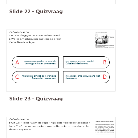
Slide
22
-
Quizvraag
Gebruik de bron
De tekening gaat over de Volkenbond.
▻Welke omschrijving past bij de bron?
De Volkenbond gaat
A
B
een succes worden, omdat de
een succes worden, omdat
Verenigde Staten deelnemen.
Duitsland deelneemt.
C
D
mislukken, omdat de Verenigde
mislukken, omdat Duitsland niet
Staten niet deelnemen.
deelneemt.
Slide
23
-
Quizvraag
Gebruik de bron
▻Uit welk land kwam de regeringsleider die deze toespraak
hield? ▻En naar aanleiding van welke gebeurtenis hield hij
deze toespraak?