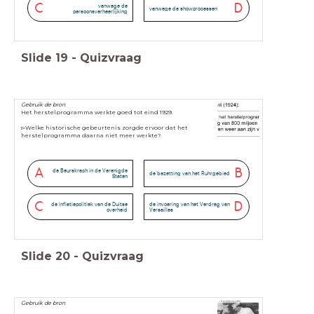
C
D
vanwege de
vanwege de showprocessen
persoonsverheerlijking
Slide
19
-
Quizvraag
Gebruik de bron
Het herstelprogramma werkte goed tot eind 1929.
▻Welke historische gebeurtenis zorgde ervoor dat het
herstelprogramma daarna niet meer werkte?
A
B
de Beurskrach in de Verenigde
de bezetting van het Ruhrgebied
Staten
C
D
de inflatiepolitiek van de Duitse
de invoering van het Verdrag van
overheid
Versailles
Slide
20
-
Quizvraag
Gebruik de bron