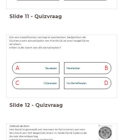
Slide
11
-
Quizvraag
Om een tweefronten-oorlog te voorkomen, bedachten de
Duitsers een aanvalsplan om Frankrijk zo snel mogelijk te
verslaan.
▻Wat is de naam van dit aanvalsplan?
A
B
Dawesplan
Marshallplan
C
D
Vijfjarenplan
Von Schlieffenplan
Slide
12
-
Quizvraag
Gebruik de bron
Het bord is gemaakt om mensen te herinneren aan een
kenmerk van het dagelijks leven in Nederland tijdens de
Eerste Wereldoorlog.
▻Welk kenmerk wordt bedoeld?