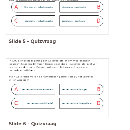
▻
Welke begrippen passen bij de ideeën van Thorbecke?
A
B
liberalisme + industrialisatie
liberalisme + pacificatie
C
D
socialisme + industrialisatie
socialisme + pacificatie
Slide
5
-
Quizvraag
In 1896 diende de regering een wetsvoorstel in om meer mensen
kiesrecht te geven. Er waren Kamerleden die dit wetsvoorstel niet ver
genoeg vonden gaan. Daarom wilden zij het voorstel op enkele
onderdelen wijzigen.
▻
Van welk recht maken de Kamerleden gebruik als zij het voorstel
willen wijzigen?
A
B
van het recht van amendement
van het recht van budget
C
D
van het recht van initiatief
van het recht van interpellatie
Slide
6
-
Quizvraag