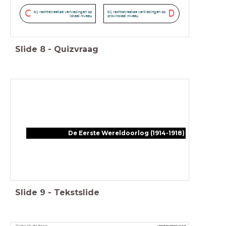
C
D
bij rechtstreekse verkiezingen op
bij rechtstreekse verkiezingen op
lokaal niveau
provinciaal niveau
Slide
8
-
Quizvraag
De Eerste Wereldoorlog (1914-1918)
Slide
9
-
Tekstslide
Gebruik de bron