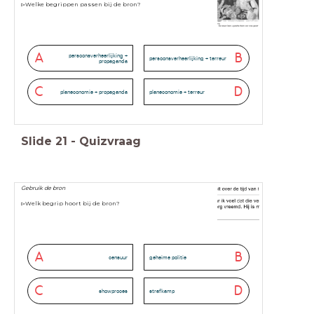
▻Welke begrippen passen bij de bron?
A
B
persoonsverheerlijking +
persoonsverheerlijking + terreur
propaganda
C
D
planeconomie + propaganda
planeconomie + terreur
Slide
21
-
Quizvraag
Gebruik de bron
▻Welk begrip hoort bij de bron?
A
B
censuur
geheime politie
C
D
showproces
strafkamp