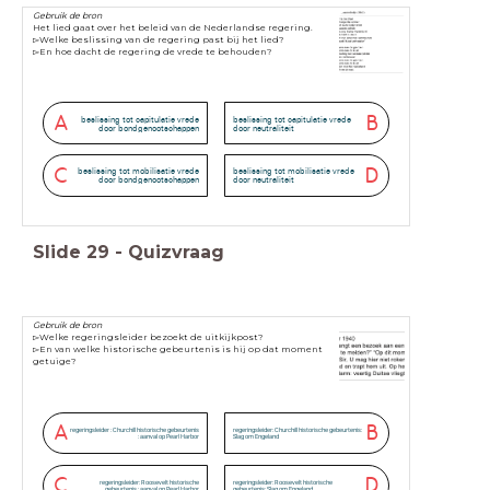
Gebruik de bron
Het lied gaat over het beleid van de Nederlandse regering.
▻Welke beslissing van de regering past bij het lied?
▻En hoe dacht de regering de vrede te behouden?
A
B
beslissing tot capitulatie vrede
beslissing tot capitulatie vrede
door bondgenootschappen
door neutraliteit
C
D
beslissing tot mobilisatie vrede
beslissing tot mobilisatie vrede
door bondgenootschappen
door neutraliteit
Slide
29
-
Quizvraag
Gebruik de bron
▻Welke regeringsleider bezoekt de uitkijkpost?
▻En van welke historische gebeurtenis is hij op dat moment
getuige?
A
B
regeringsleider : Churchill historische gebeurtenis
regeringsleider: Churchill historische gebeurtenis:
: aanval op Pearl Harbor
Slag om Engeland
C
D
regeringsleider: Roosevelt historische
regeringsleider: Roosevelt historische
gebeurtenis : aanval op Pearl Harbor
gebeurtenis: Slag om Engeland