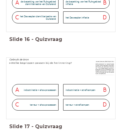
A
B
de bezetting van het Ruhrgebied
de bezetting van het Ruhrgebied
demilitarisatie van Duitsland
inflatie
C
D
het Dawesplan demilitarisatie van
het Dawesplan inflatie
Duitsland
Slide
16
-
Quizvraag
Gebruik de bron
▻Welke begrippen passen bij de herinnering?
A
B
indoctrinatie + showprocessen
indoctrinatie + strafkampen
C
D
terreur + showprocessen
terreur + strafkampen
Slide
17
-
Quizvraag