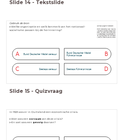
Slide
14
-
Tekstslide
Gebruik de bron
▻Welke organisatie en welk kenmerk van het nationaal-
socialisme passen bij de herinnering?
A
B
Bund Deutscher Mädel
Bund Deutscher Mädel censuur
Führerprincipe
C
D
Gestapo censuur
Gestapo Führerprincipe
Slide
15
-
Quizvraag
In 1923 was er in Duitsland een economische crisis.
▻Wat was een
oorzaak
van deze crisis?
▻En wat was een
gevolg
daarvan?