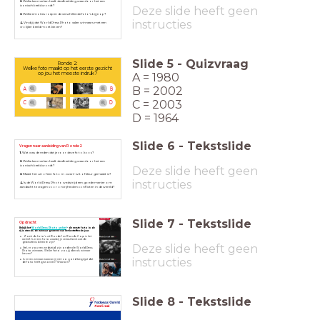
2.
Welke kenmerken heeft de afbeelding waardoor het een
iconisch beeld wordt?
Deze slide heeft geen
3.
Welke emoties roepen de verschillende foto's bij je op?
instructies
4.
Vind jij dat World Press Photo vaker winnaars met een
vrolijker beeld moet kiezen?
Slide
5
-
Quizvraag
Ronde 2:
Welke foto maakt op het eerste gezicht
A = 1980
op jou het meeste indruk?
B = 2002
A
B
C = 2003
C
D
D = 1964
Slide
6
-
Tekstslide
Vragen naar aanleiding van Ronde 2
1.
Wat was de reden dat je voor deze foto koos?
2.
Welke kenmerken heeft de afbeelding waardoor het een
iconisch beeld wordt?
Deze slide heeft geen
3.
Maakt het uit of een foto in zwart-wit of kleur gemaakt is?
instructies
4.
Is de World Press Photo wedstrijd een goede manier om
aandacht te vragen voor onvrijheid en conflicten in de wereld?
Slide
7
-
Tekstslide
Opdracht
Bekijk het
W
orld Press Photo archief
- de eerste foto in de
rij is steeds de winnaar geweest van het betreffende jaar.
Zoek de foto's uit Ronde 1 en Ronde 2 op in het
archief. Is er een foto waarbij je verrast bent wat de
gebeurtenis bleek te zijn?
Deze slide heeft geen
Stel, er zou een wedstrijd zijn onder alle World Press
Photo winnaars. Welke foto zou jij dan als winnaar
kiezen?
instructies
Is er een winnaar waarvan jij niet zo goed begrijpt dat
de foto heeft gewonnen? Waarom?
Slide
8
-
Tekstslide