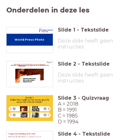
Onderdelen in deze les
Slide
1
-
Tekstslide
Deze slide heeft geen
World Press Photo
instructies
Slide
2
-
Tekstslide
Het artikel over World Press Photo nog niet gelezen?
Lees hem op
4free-now.nl
en ga daarna met de opdrachten bezig.
Deze slide heeft geen
instructies
Slide
3
-
Quizvraag
Ronde 1:
Welke foto maakt op het eerste gezicht
A = 2018
op jou het meeste indruk?
B = 1991
A
B
C = 1985
C
D
D = 1994
Slide
4
-
Tekstslide
Vragen naar aanleiding van Ronde 1
1.
Wat was de reden dat je voor deze foto koos?