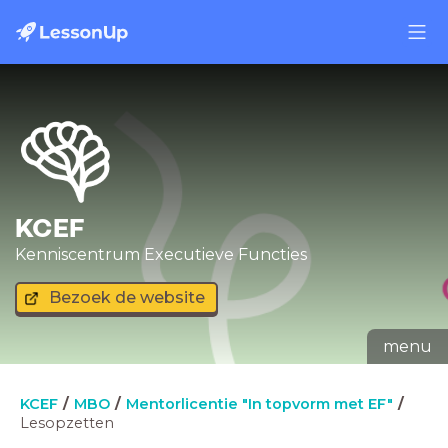
KCEF
Kenniscentrum Executieve Functies
Bezoek de website
menu
KCEF
MBO
Mentorlicentie "In topvorm met EF"
Lesopzetten