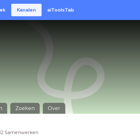
eek
Kanalen
aiToolsTab
n
Zoeken
Over
12 Samenwerken