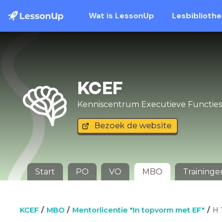
Wat is LessonUp
Lesbiblioth
KCEF
Kenniscentrum Executieve Functies
Bezoek de website
Start
PO
VO
MBO
Traininge
KCEF
MBO
Mentorlicentie "In topvorm met EF"
H 