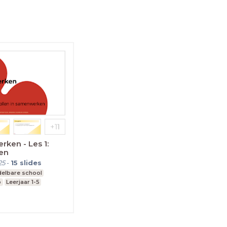
ken - Les 1:
en
25
-
15
slides
elbare school
o
Leerjaar 1-5