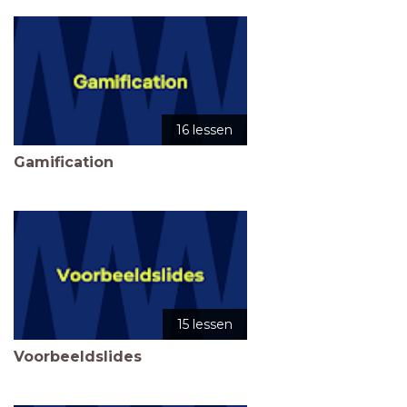
16 lessen
Gamification
15 lessen
Voorbeeldslides