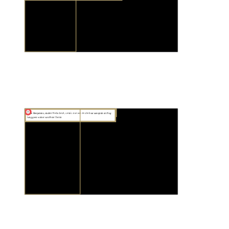
#DeZin
van Indie Benjamins
Indie Benjamins, student Nederlands, vertelt over een zin die haar aansprak uit 
Nog 
lang geen winter van Peter Terrin