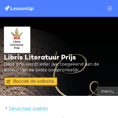
Libris Literatuur Prijs
Deze prijs wordt ieder jaar toegekend aan de
auteur van de beste oorspronkelijk
Nederlandstalige roman van het afgelopen jaar. De
Bezoek de website
winnaar ontvangt 50.000 euro en een bronzen
legpenning.
menu
‹
Terug naar zoeken