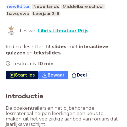
newEditor
Nederlands
Middelbare school
havo, vwo
Leerjaar 3-6
Les van
Libris Literatuur Prijs
In deze les zitten
13 slides
,
met
interactieve
quizzen
en
tekstslides
.
Lesduur is:
10
min
Start les
Bewaar
Deel
Introductie
De boekentrailers en het bijbehorende
lesmateriaal helpen leerlingen een keus te
maken uit het veelzijdige aanbod van romans dat
jaarlijks verschijnt.