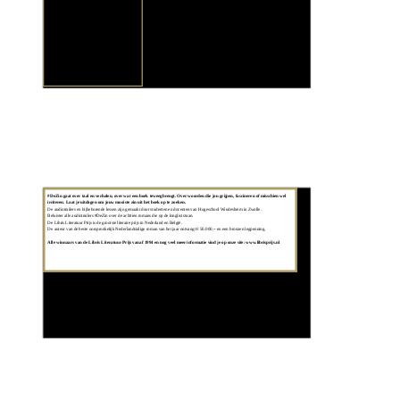
Colofon
#DeZin gaat over taal en verhalen, over wat een boek teweegbrengt. Over woorden die jou grijpen, fascineren of misschien wel 
irriteren. Laat je uitdagen om jouw mooiste zin uit het boek op te zoeken. 
De audiotrailers en bijbehorende lessen zijn gemaakt door studenten en docenten van Hogeschool Windesheim in Zwolle. 
Beluister alle audiotrailers #DeZin over de achttien romans die op de longlist staan.
De Libris Literatuur Prijs is de grootste literaire prijs in Nederland en België. 
De auteur van de beste oorspronkelijk Nederlandstalige roman van het jaar ontvangt € 50.000,-- en een bronzen legpenning. 
Alle winnaars van de Libris Literatuur Prijs vanaf 1994 en nog veel meer informatie vind je op onze site: www.librisprijs.nl