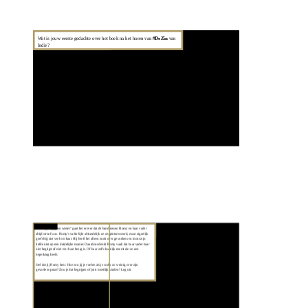
Wat is jouw eerste gedachte over het boek na het horen van 
#DeZin
 van 
#DeZin
Indie?
In ''Nog lang geen winter'' gaat het erover dat de band tussen Romy en haar vader 
Imagoprobleem
altijd stroef was. Romy's vader lijkt afstandelijk en ongeïnteresseerd, maar eigenlijk 
geeft hij juist veel om haar. Hij heeft het alleen nooit over gevoelens en toont zijn 
liefde niet op een duidelijke manier. Daardoor denkt Romy vaak dat haar vader haar 
niet begrijpt of niet met haar bezig is. Of haar zelfs kwalijk neemt dat ze een 
beperking heeft.
Stel dat jij Romy bent. Hoe zou jij je voelen als je vader zo weinig over zijn 
gevoelens praat? Zou je dat begrijpen of juist moeilijk vinden? Leg uit.