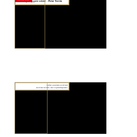
Nog lang geen winter 
- Peter Terrin
Aan het eind van deze les kun je . . .
. . . vertellen wat jij denkt over dit boek
aan de hand van tekst-, video- en geluidsfragmenten.