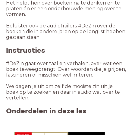
Het helpt hen over boeken na te denken en te
praten én er een onderbouwde mening over te
vormen.
Beluister ook de audiotrailers #DeZin over de
boeken die in andere jaren op de longlist hebben
gestaan staan.
Instructies
#DeZin gaat over taal en verhalen, over wat een
boek teweegbrengt. Over woorden die je grijpen,
fascineren of misschien wel irriteren.
We dagen je uit om zelf de mooiste zin uit je
boek op te zoeken en daar in audio wat over te
vertellen.
Onderdelen in deze les
Shortlist 2026
Libris Literatuur Prijs 2026 Boektrailer #DeZin