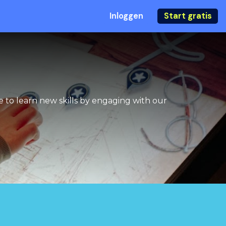
Inloggen
Start gratis
 to learn new skills by engaging with our