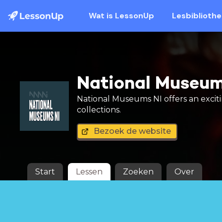
Wat is LessonUp
Lesbiblioth
National Museum
National Museums NI offers an exciti
collections.
Bezoek de website
Start
Lessen
Zoeken
Over