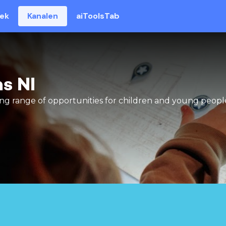
eek
Kanalen
aiToolsTab
s NI
ng range of opportunities for children and young people