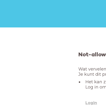
Not-allow
Wat vervelend
Je kunt dit 
Het kan z
Log in om
Login