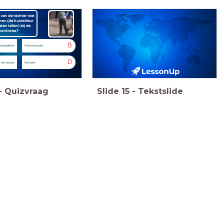
van de rechter niet
eren (de huidskleur
en tellen) bij de
controles?
B
astingdienst
Marechaussee
D
Een notaris
Een bank
-
Quizvraag
Slide
15
-
Tekstslide