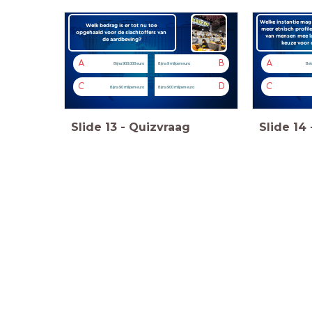
Welke instantie mag 
Welk bedrag is er tot nu toe
meer etnisch profil
opgehaald voor de slachtoffers van
van mensen mee lat
de aardbeving?
keuze voor 
A
B
A
Bijna 900.000 euro
Bijna 9 miljoen euro
Bel
C
D
C
Bijna 90 miljoen euro
Bijna 900 miljoen euro
Slide
13
-
Quizvraag
Slide
14