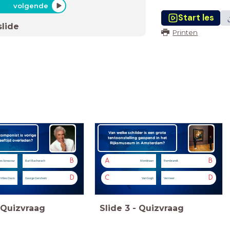
volgende
Start les
slide
Printen
Van welke schilder is een grote
omponist is vorige
tentoonstelling geopend in het
eeftijd overleden?
Rijksmuseum in Amsterdam?
B
A
B
es Aznavour
Burt Bacharach
Mondriaan
Rembrandt
D
C
D
Miles Davis
George Gershwin
Van Gogh
Vermeer
Quizvraag
Slide
3
-
Quizvraag