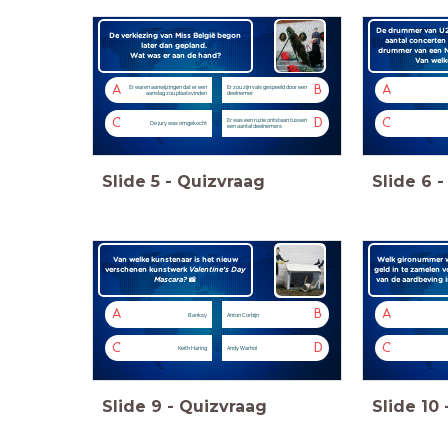
De drummer van U2 
De verkiezing van Miss België begon
aantal concerten
later dan gepland.
drummer van een N
Wat was er aan de hand?
Van welk
A
B
A
Er waren aanwijzingen dat er een
Er zou zijn vals gespeeld door een
aanslag zou plaatsvinden
deelnemer
C
D
C
Er was een ruzie ontstaan tussen
De jury was omgekocht
een aantal deelnemers
Slide
5
-
Quizvraag
Slide
6
-
Van welke kunstenaar is het nieuw
Welk gironummer w
verschenen kunstwerk
Valentine's Day
geld in te zamelen v
Mascara?
📸
van de aardbeving i
A
B
A
Banksy
Anton Corbijn
C
D
C
Keith Haring
Andy Warhol
Slide
9
-
Quizvraag
Slide
10