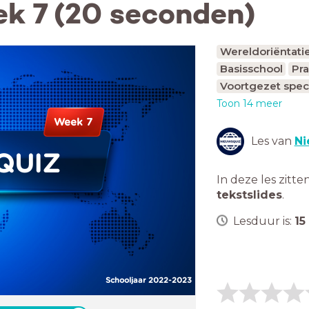
k 7 (20 seconden)
Wereldoriëntati
Basisschool
Pra
Voortgezet spec
Toon 14 meer
Week 7
Les van
Ni
QUIZ
In deze les zitte
tekstslides
.
Lesduur is:
15
Schooljaar 2022-2023