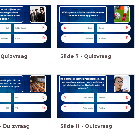
wordt tijdens een
 vervangen door
Welke profvoetballer werd deze week
ederlandse band.
door de politie opgepakt?
e band?
B
A
B
Bløf
Golden Earring
Depay
Gakpo
D
C
D
Kensington
Krezip
Ihattaren
Weghorst
Quizvraag
Slide
7
-
Quizvraag
De Formule 1 teams presenteren in deze
ordt gebruikt om
periode hun wagens. Voor welk team
oor de slachtoffers
rijdt de Nederlander Nyck de Vries dit
n Turkije en Syrië?
seizoen?
B
A
B
112
555
Alfa Romeo
Alfa Tauri
D
C
D
999
1112
Aston Martin
Red Bull
-
Quizvraag
Slide
11
-
Quizvraag