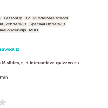
e
LessonUp
+2
Middelbare school
ktijkonderwijs
Speciaal Onderwijs
iaal onderwijs
MBO
euwsquiz
n
15 slides
,
met
interactieve quizzen
en
min