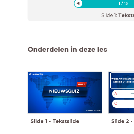
1
/
15
Slide
1
:
Tekst
Onderdelen in deze les
Welke Amerikaanse c
week op 94-jarige l
Week 7
NIEUWSQUIZ
A
Charl
C
Schooljaar 2022-2023
Slide
1
-
Tekstslide
Slide
2
-