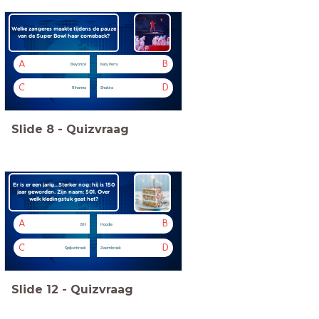
Welke zangeres maakte tijdens de pauze
van de Super Bowl haar comeback?
A
B
Beyoncé
Katy Perry
C
D
Rihanna
Shakira
Slide
8
-
Quizvraag
Er is er een jarig...Sterker nog: hij is 150
jaar geworden. Zijn naam: 501. Over
welk kledingstuk gaat het?
A
B
BH
Hoodie
C
D
Spijkerbroek
Zwembroek
Slide
12
-
Quizvraag