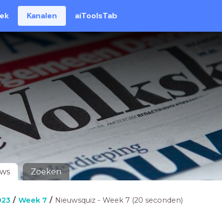
eek
Kanalen
aiToolsTab
uws
Zoeken
023
Week 7
Nieuwsquiz - Week 7 (20 seconden)