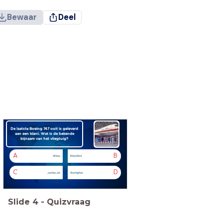
Bewaar
Deel
De laatste Boeing 747 ooit is geleverd
aan een klant. Wat is de bekende
bijnaam van het vliegtuig?
A
B
Airbus
Blackbird
C
D
Jumbo Jet
Starfighter
Slide
4
-
Quizvraag