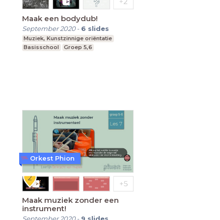
Maak een bodydub!
September 2020
-
6
slides
Muziek, Kunstzinnige oriëntatie
Basisschool
Groep 5,6
Orkest Phion
Maak muziek zonder een
instrument!
September 2020
-
9
slides