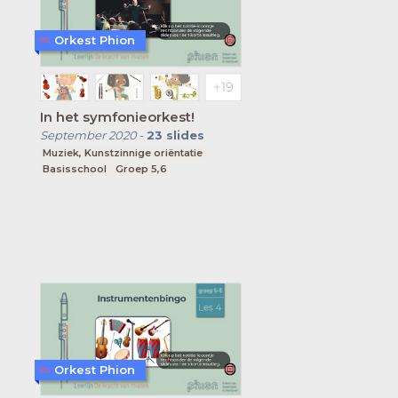
Orkest Phion
In het symfonieorkest!
September 2020
-
23
slides
Muziek, Kunstzinnige oriëntatie
Basisschool
Groep 5,6
Orkest Phion