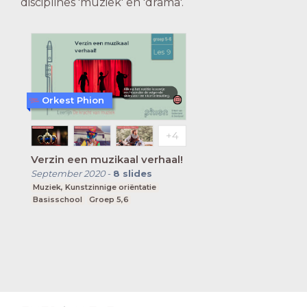
disciplines 'muziek' en 'drama'.
Orkest Phion
Verzin een muzikaal verhaal!
September 2020
-
8
slides
Muziek, Kunstzinnige oriëntatie
Basisschool
Groep 5,6