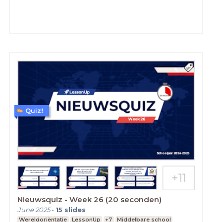
Quiz!
Nieuwsquiz - Week 26 (20 seconden)
June 2025
-
15
slides
Wereldoriëntatie
LessonUp
+7
Middelbare school