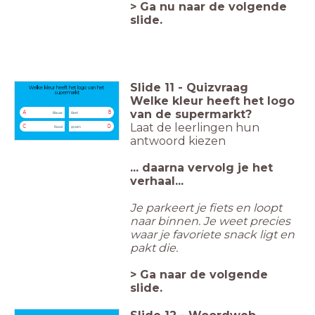
> Ga nu naar de volgende
slide.
Slide
11
-
Quizvraag
Welke kleur heeft het logo van het
supermarkt
Welke kleur heeft het logo
van de supermarkt?
A
B
Blauw
Geel
Laat de leerlingen hun
C
D
Rood
groen
antwoord kiezen
... daarna vervolg je het
verhaal...
Je parkeert je fiets en loopt
naar binnen. Je weet precies
waar je favoriete snack ligt en
pakt die.
> Ga naar de volgende
slide.