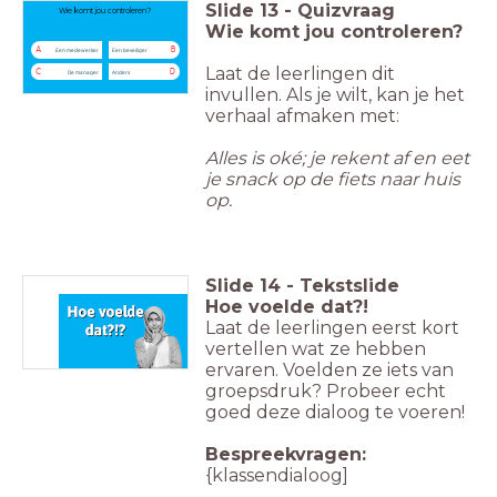
Slide
13
-
Quizvraag
Wie komt jou controleren?
Wie komt jou controleren?
A
B
Een medewerker
Een beveiliger
Laat de leerlingen dit
C
D
De manager
Anders
invullen. Als je wilt, kan je het
verhaal afmaken met:
Alles is oké; je rekent af en eet
je snack op de fiets naar huis
op.
Slide
14
-
Tekstslide
Hoe voelde dat?!
Laat de leerlingen eerst kort
vertellen wat ze hebben
ervaren. Voelden ze iets van
groepsdruk? Probeer echt
goed deze dialoog te voeren!
Bespreekvragen:
{klassendialoog]