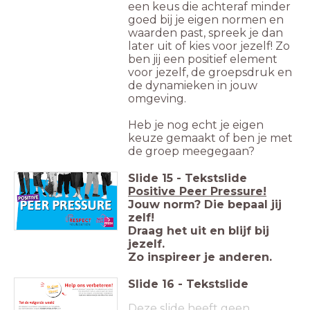
een keus die achteraf minder
goed bij je eigen normen en
waarden past, spreek je dan
later uit of kies voor jezelf! Zo
ben jij een positief element
voor jezelf, de groepsdruk en
de dynamieken in jouw
omgeving.
Heb je nog echt je eigen
keuze gemaakt of ben je met
de groep meegegaan?
Slide
15
-
Tekstslide
Positive Peer Pressure!
Jouw norm? Die bepaal jij
zelf!
Draag het uit en blijf bij
jezelf.
Zo inspireer je anderen.
Slide
16
-
Tekstslide
Deze slide heeft geen