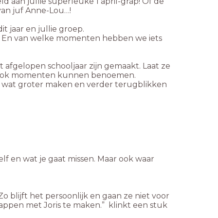
an jullie superleuke 1 april-grap! Of de
van juf Anne-Lou…!
t jaar en jullie groep.
? En van welke momenten hebben we iets
het afgelopen schooljaar zijn gemaakt. Laat ze
elf ook momenten kunnen benoemen.
k wat groter maken en verder terugblikken
elf en wat je gaat missen. Maar ook waar
Zo blijft het persoonlijk en gaan ze niet voor
ppen met Joris te maken.” klinkt een stuk