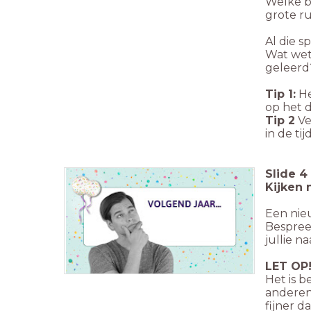
Welke b
grote r
Al die s
Wat wet
geleerd
Tip 1:
He
op het 
Tip 2
Ve
in de tijd!
Slide
4
Kijken 
Een nie
Bespreek
jullie na
LET OP
Het is b
anderen
fijner d