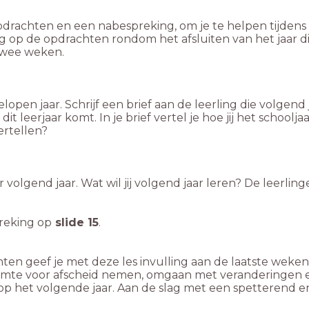
opdrachten en een nabespreking, om je te helpen tijdens
 op de opdrachten rondom het afsluiten van het jaar die 
twee weken.
lopen jaar. Schrijf een brief aan de leerling die volgend j
dit leerjaar komt. In je brief vertel je hoe jij het school
ertellen?
volgend jaar. Wat wil jij volgend jaar leren? De leerling
preking op
slide 15
.
en geef je met deze les invulling aan de laatste weken 
uimte voor afscheid nemen, omgaan met veranderingen en
 op het volgende jaar. Aan de slag met een spetterend 