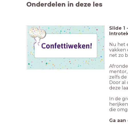
Onderdelen in deze les
Slide
1
Introte
Nu het e
vakken e
net zo b
Afronde
mentor, 
zelfs de
Door al 
deze laa
In de g
herijken
die omg
Ga aan 