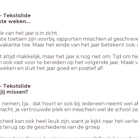
-
Tekstslide
tste weken…
 van het jaar is in zicht.
e toetsen zijn voorbij, rapporten misschien al geschreve
vakantie toe. Maar het einde van het jaar betekent ook:
iet altijd makkelijk, maar het jaar is nog niet om. Tijd om 
n ook vast voor te bereiden op het volgende jaar. Maak
weken en sluit het jaar goed en positief af!
-
Tekstslide
jij missen?
 nemen, tja… dat hoort er ook bij. Iedereen neemt wel afs
racht, je vertrouwde plek en misschien wel de school z
cheid kan ook heel leuk zijn, want je kijkt naar het ver
s terug op de geschiedenis van de groep.