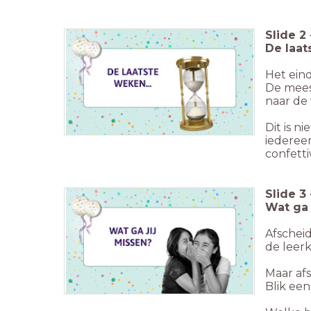
Slide
2
De laa
Het einde
De meest
naar de 
Dit is n
iederee
confetti
Slide
3
Wat ga 
Afscheid
de leerk
Maar afs
Blik een