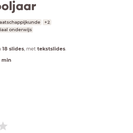
oljaar
aatschappijkunde
+2
iaal onderwijs
n
18 slides
,
met
tekstslides
.
min