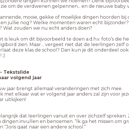
ijzondere dingen kunnen we noemen? Denk bijvoorbeeld a
uzie om de verdwenen gelpennen... en de nieuwe baby 
pannende, mooie, gekke of moeilijke dingen hoorden bij di
en jullie nog? Welke momenten waren echt bijzonder
? Wat zouden we nu echt anders doen?
t is leuk om dit bijvoorbeeld te doen a.d.h.v. foto’s die 
digibord zien. Maar… vergeet niet dat de leerlingen z
rlaat deze klas de school? Dan kun je dit onderdeel oo
 ;)
-
Tekstslide
naar volgend jaar
uw jaar brengt allemaal veranderingen met zich mee.
 met elkaar wat er volgend jaar anders zal zijn voor jez
ar uitkijken!
!
elangrijk dat leerlingen vanuit en over zichzelf spreken. 
 dingen invullen en benoemen. “Ik ga het missen om gra
an “Joris gaat naar een andere school.”