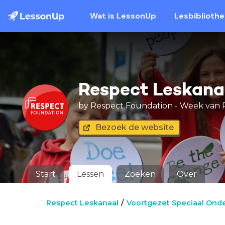
Wat is LessonUp
Lesbiblioth
Respect Leskana
by Respect Foundation - Week van 
Bezoek de website
Start
Lessen
Zoeken
Over
Respect Leskanaal
Voortgezet Speciaal Onde