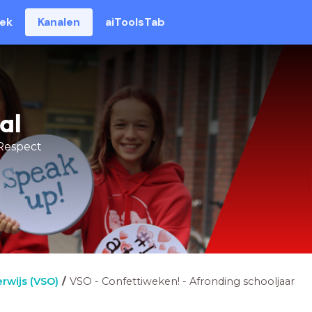
eek
Kanalen
aiToolsTab
al
Respect
rwijs (VSO)
VSO - Confettiweken! - Afronding schooljaar