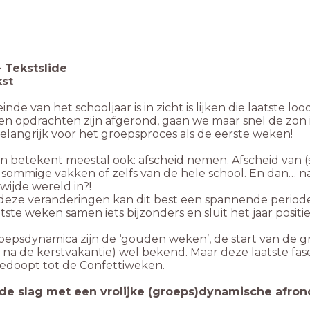
-
Tekstslide
kst
inde van het schooljaar is in zicht is lijken die laatste l
n opdrachten zijn afgerond, gaan we maar snel de zon in
elangrijk voor het groepsproces als de eerste weken!
n betekent meestal ook: afscheid nemen. Afscheid van (
sommige vakken of zelfs van de hele school. En dan… na
 wijde wereld in?!
deze veranderingen kan dit best een spannende periode z
tste weken samen iets bijzonders en sluit het jaar positie
roepsdynamica zijn de ‘gouden weken’, de start van de g
 na de kerstvakantie) wel bekend. Maar deze laatste fase
edoopt tot de Confettiweken.
de slag met een vrolijke (groeps)dynamische afrond