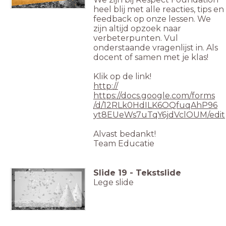
heel blij met alle reacties, tips en
feedback op onze lessen. We
zijn altijd opzoek naar
verbeterpunten. Vul
onderstaande vragenlijst in. Als
docent of samen met je klas!
Klik op de link!
http://
https://docs.google.com/forms
/d/12RLk0HdILK6OQfuqAhP96
yt8EUeWs7uTqY6jdVclOUM/edit
Alvast bedankt!
Team Educatie
Slide
19
-
Tekstslide
Lege slide