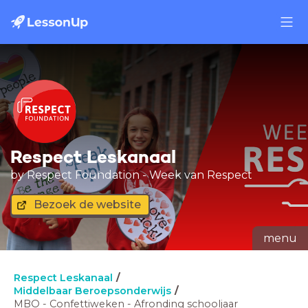
Respect Leskanaal
by Respect Foundation - Week van Respect
Bezoek de website
menu
Respect Leskanaal
Middelbaar Beroepsonderwijs
MBO - Confettiweken - Afronding schooljaar