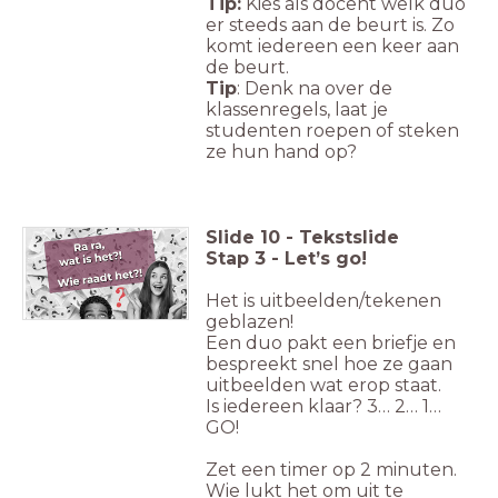
Tip:
Kies als docent welk duo
er steeds aan de beurt is. Zo
komt iedereen een keer aan
de beurt.
Tip
: Denk na over de
klassenregels, laat je
studenten roepen of steken
ze hun hand op?
Slide
10
-
Tekstslide
Stap 3 - Let’s go!
Het is uitbeelden/tekenen
geblazen!
Een duo pakt een briefje en
bespreekt snel hoe ze gaan
uitbeelden wat erop staat.
Is iedereen klaar? 3… 2… 1…
GO!
Zet een timer op 2 minuten.
Wie lukt het om uit te