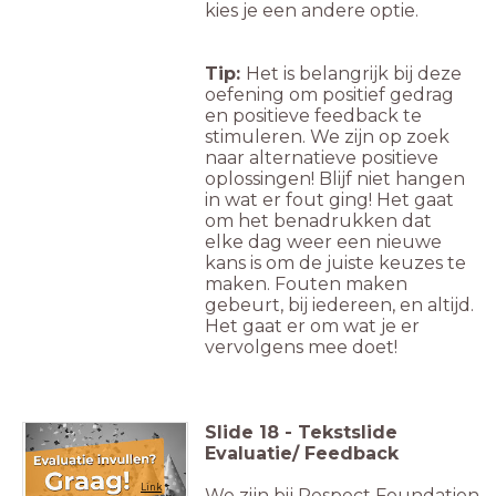
kies je een andere optie.
Tip:
Het is belangrijk bij deze
oefening om positief gedrag
en positieve feedback te
stimuleren. We zijn op zoek
naar alternatieve positieve
oplossingen! Blijf niet hangen
in wat er fout ging! Het gaat
om het benadrukken dat
elke dag weer een nieuwe
kans is om de juiste keuzes te
maken. Fouten maken
gebeurt, bij iedereen, en altijd.
Het gaat er om wat je er
vervolgens mee doet!
Slide
18
-
Tekstslide
Evaluatie/ Feedback
Link
We zijn bij Respect Foundation