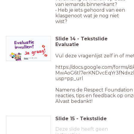
van iemands binnenkant?
• Heb je iets gehoord van een
klasgenoot wat je nog niet
wist?
Slide
14
-
Tekstslide
Evaluatie
Vul deze vragenlijst zelf in of met
Klik hier
voor de online
evaluatie
https://docs.google.com/forms/d
MwAoG6tl7erKNDvcEqYr3fNdxz
usp=pp_url
Namens de Respect Foundation zij
reacties, tips en feedback op onz
Alvast bedankt!
Slide
15
-
Tekstslide
Deze slide heeft geen