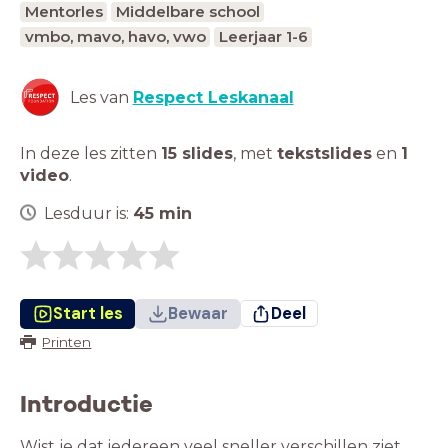
Mentorles
Middelbare school
vmbo, mavo, havo, vwo
Leerjaar 1-6
Les van
Respect Leskanaal
In deze les zitten
15 slides
,
met
tekstslides
en
1
video
.
Lesduur is:
45
min
Start les
Bewaar
Deel
Printen
Introductie
Wist je dat iedereen veel sneller verschillen ziet