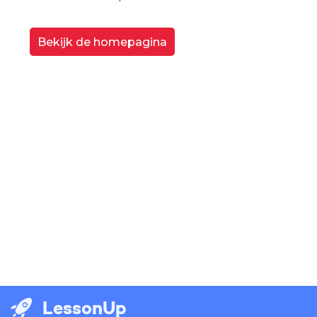
Bekijk de homepagina
LessonUp