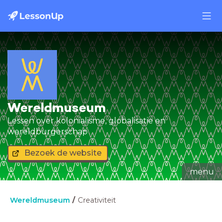
Wereldmuseum
Lessen over kolonialisme, globalisatie en
wereldburgerschap
Bezoek de website
menu
Wereldmuseum
Creativiteit