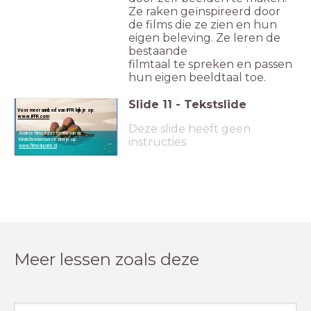
Ze raken geïnspireerd door
de films die ze zien en hun
eigen beleving. Ze leren de
bestaande
filmtaal te spreken en passen
hun eigen beeldtaal toe.
Slide
11
-
Tekstslide
Voor meer aanbod van IFFR kijk je op:
www.IFFR.com
Deze slide heeft geen
Andere films in het thema van de
instructies
Kinderboekenweek vind je op
www.filmeducatie.nl
Meer lessen zoals deze