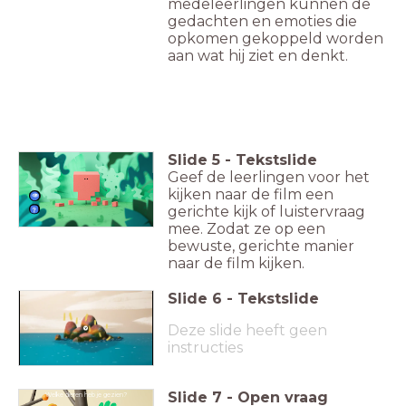
medeleerlingen kunnen de
gedachten en emoties die
opkomen gekoppeld worden
aan wat hij ziet en denkt.
Slide
5
-
Tekstslide
Geef de leerlingen voor het
kijken naar de film een
gerichte kijk of luistervraag
mee. Zodat ze op een
bewuste, gerichte manier
naar de film kijken.
Slide
6
-
Tekstslide
Voeg hier de film toe
Deze slide heeft geen
instructies
Slide
7
-
Open vraag
Welke dieren heb je gezien?