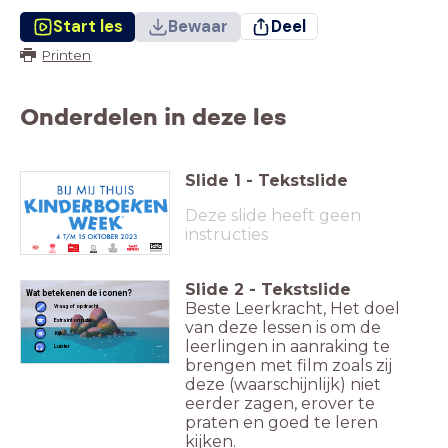
Start les
Bewaar
Deel
Printen
Onderdelen in deze les
Slide
1
-
Tekstslide
Deze slide heeft geen
instructies
Slide
2
-
Tekstslide
Wat betekenen de iconen?
Beste Leerkracht, Het doel
Vraag of opdracht
Extra informatie
van deze lessen is om de
Kijk
leerlingen in aanraking te
Luister
brengen met film zoals zij
deze (waarschijnlijk) niet
eerder zagen, erover te
praten en goed te leren
kijken.