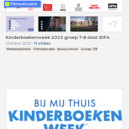
Filmeducatie
Kinderboekenweek 2023 groep 7-8 door IDFA
October 2025
-
11
slides
Mediawijsheid
Filmeducatie
Basisschool
Groep 7,8