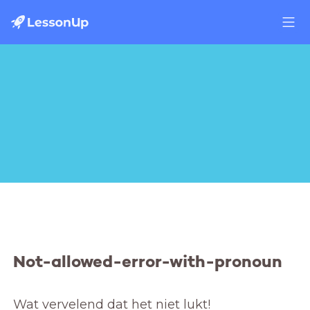
Not-allowed-error-with-pronoun
Wat vervelend dat het niet lukt! 
