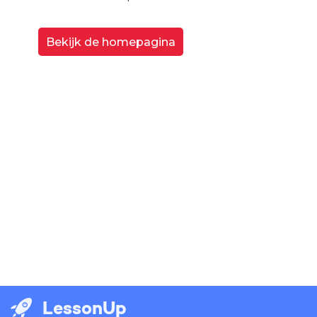
Bekijk de homepagina
LessonUp