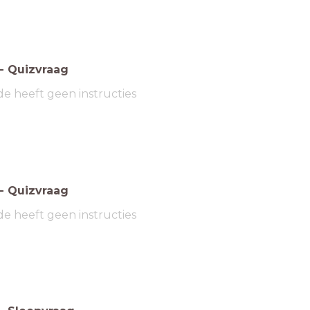
-
Quizvraag
de heeft geen instructies
-
Quizvraag
de heeft geen instructies