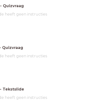
-
Quizvraag
de heeft geen instructies
-
Quizvraag
de heeft geen instructies
-
Tekstslide
de heeft geen instructies