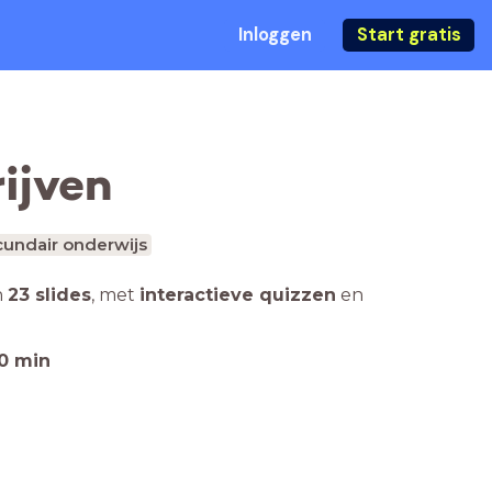
Inloggen
Start gratis
rijven
undair onderwijs
n
23 slides
,
met
interactieve quizzen
en
0
min