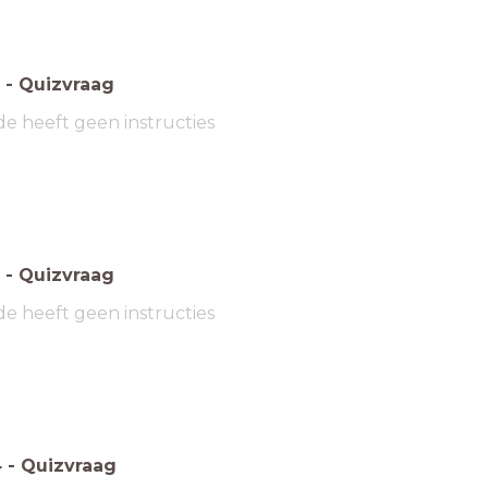
-
Quizvraag
de heeft geen instructies
-
Quizvraag
de heeft geen instructies
4
-
Quizvraag