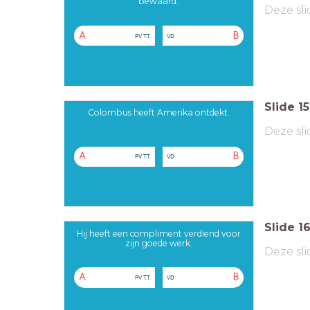
bewaard.
Deze sli
A
B
PV T.T.
VD
Slide
15
Colombus heeft Amerika ontdekt.
Deze sli
A
B
PV T.T.
VD
Slide
1
Hij heeft een compliment verdiend voor
zijn goede werk.
Deze sli
A
B
PV T.T.
VD