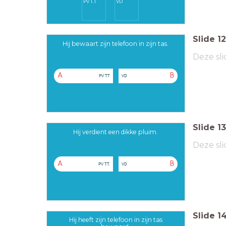
PV T.T
VD
Slide
12
Hij bewaart zijn telefoon in zijn tas.
Deze sli
A
B
PV T.T
VD
Slide
13
Hij verdient een dikke pluim.
Deze sli
A
B
PV T.T.
VD
Slide
1
Hij heeft zijn telefoon in zijn tas