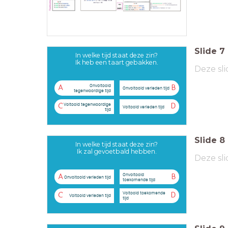
Slide
7
In welke tijd staat deze zin?
Ik heb een taart gebakken.
Deze sli
Onvoltooid
A
B
Onvoltooid verleden tijd
tegenwoordige tijd
Voltooid tegenwoordige
C
D
Voltooid verleden tijd
tijd
Slide
8
In welke tijd staat deze zin?
Ik zal gevoetbald hebben.
Deze sli
Onvoltooid
A
B
Onvoltooid verleden tijd
toekomende tijd
Voltooid toekomende
C
D
Voltooid verleden tijd
tijd