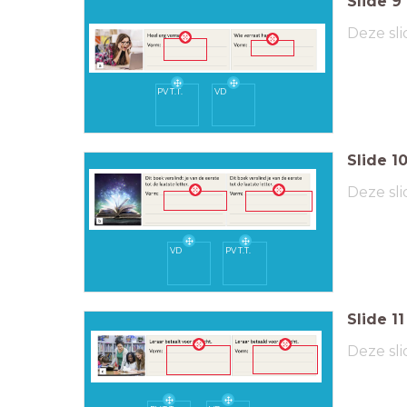
Slide
9
Deze sli
PV T.T.
VD
Slide
1
Deze sli
VD
PV T.T.
Slide
11
Deze sli