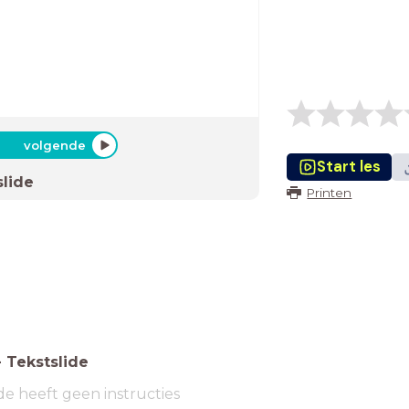
volgende
Start les
slide
Printen
-
Tekstslide
de heeft geen instructies