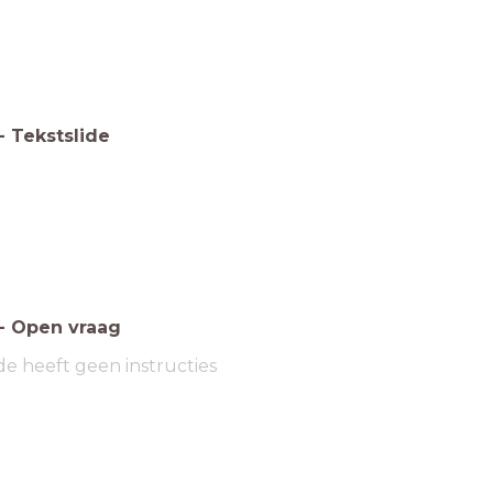
-
Tekstslide
t
-
Open vraag
de heeft geen instructies