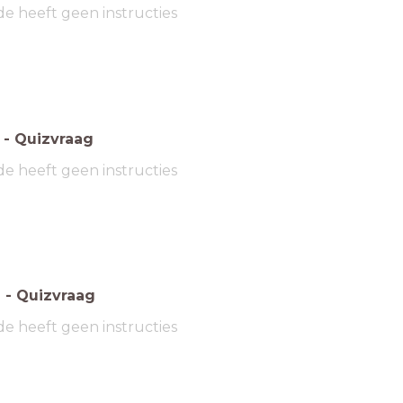
de heeft geen instructies
-
Quizvraag
de heeft geen instructies
6
-
Quizvraag
de heeft geen instructies