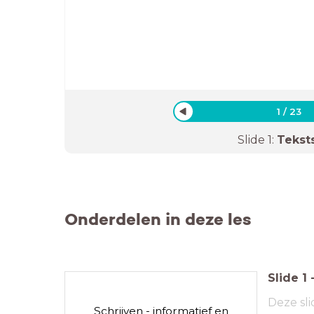
1
/
23
Slide
1
:
Tekst
Onderdelen in deze les
Slide
1
Deze sli
Schrijven - informatief en