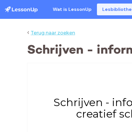
Wat is LessonUp
Lesbiblioth
‹
Terug naar zoeken
Schrijven - infor
Schrijven - inf
creatief sc