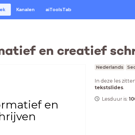
eek
Kanalen
aiToolsTab
matief en creatief sch
Nederlands
Sec
In deze les zitte
tekstslides
.
Lesduur is:
10
ormatief en
hrijven