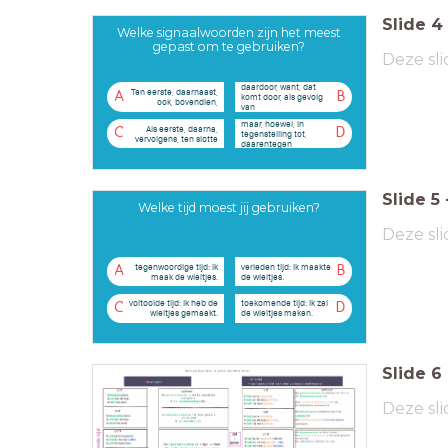
Slide
4
Welke signaalwoorden zijn het meest
gepast om te gebruiken?
Deze sli
daardoor, want, dat
Ten eerste, daarnaast,
A
B
komt door, als gevolg
ook, bovendien,
van
maar, hoewel, in
Als eerste, daarna,
C
D
tegenstelling tot,
vervolgens, ten slotte
daarentegen
Slide
5
Welke tijd moest jij gebruiken?
Deze sli
tegenwoordige tijd: Ik
verleden tijd: Ik maakte
A
B
maak de wieltjes.
de wieltjes.
voltooide tijd: Ik heb de
toekomende tijd: Ik zal
C
D
wieltjes gemaakt.
de wieltjes maken.
Slide
6
Deze sli