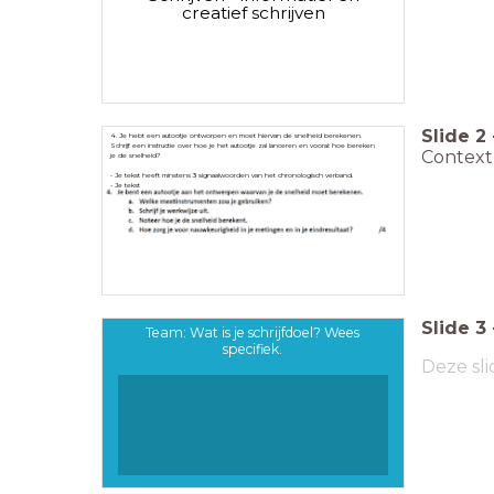
creatief schrijven
Slide
2
4. Je hebt een autootje ontworpen en moet hiervan de snelheid berekenen.
Schrijf een instructie over hoe je het autootje zal lanceren en vooral: hoe bereken
Contex
je de snelheid?
- Je tekst heeft minstens 3 signaalwoorden van het chronologisch verband.
- Je tekst
Slide
3
Team: Wat is je schrijfdoel? Wees
specifiek.
Deze sli