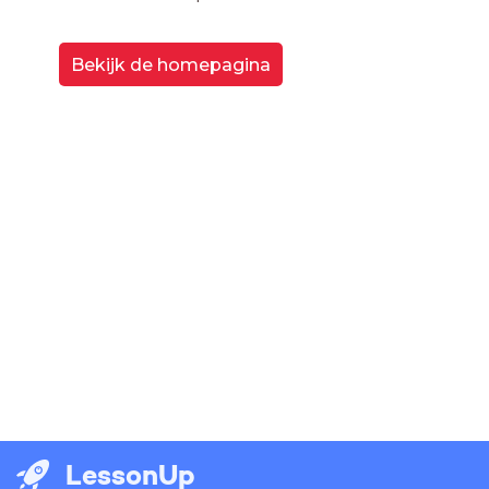
Bekijk de homepagina
LessonUp