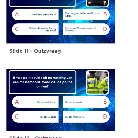
A
B
Kim Jong-un, leider van Noord-
Joe Biden, president VS
Korea
C
D
Willem-Alexander, koning
Emmanuel Macron, president
Nederland
Frankrijk
Slide
11
-
Quizvraag
Britse politie rukte uit na melding van
een massamoord. Waar viel de politie
binnen?
A
B
Bij een kerkdienst
Bij een breiclub
C
D
Bij een yogales
Bij een muziekles