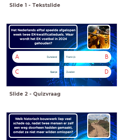
Slide
1
-
Tekstslide
Het Nederlands elftal speelde afgelopen
week twee EK-kwalificatieduels. Waar
wordt het EK voetbal in 2024
gehouden?
A
B
Duitsland
Frankrijk
C
D
Spanje
Zweden
Slide
2
-
Quizvraag
Welk historisch bouwwerk liep veel
schade op, nadat twee mensen er zelf
een weg doorheen hadden gemaakt,
omdat ze niet meer wilden omlopen?