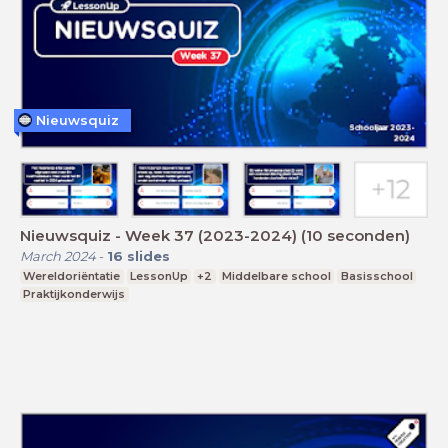
Nieuwsquiz
Nieuwsquiz - Week 37 (2023-2024) (10 seconden)
March 2024
-
16
slides
Wereldoriëntatie
LessonUp
+2
Middelbare school
Basisschool
Praktijkonderwijs