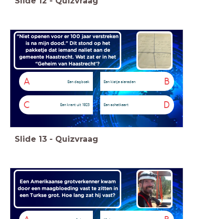
Slide
12
-
Quizvraag
“Niet openen voor er 100 jaar verstreken
is na mijn dood.” Dit stond op het
pakketje dat iemand naliet aan de
gemeente Haastrecht. Wat zat er in het
“Geheim van Haastrecht’?
A
B
Een dagboek
Een kistje sieraden
C
D
Een krant uit 1923
Een schatkaart
Slide
13
-
Quizvraag
Een Amerikaanse grotverkenner kwam
door een maagbloeding vast te zitten in
een Turkse grot. Hoe lang zat hij vast?