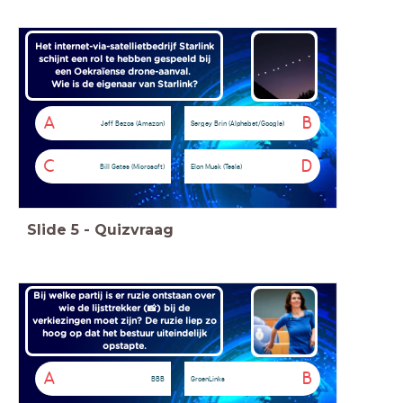
Het internet-via-satellietbedrijf Starlink
schijnt een rol te hebben gespeeld bij
een Oekraïense drone-aanval.
Wie is de eigenaar van Starlink?
A
B
Jeff Bezos (Amazon)
Sergey Brin (Alphabet/Google)
C
D
Bill Gates (Microsoft)
Elon Musk (Tesla)
Slide
5
-
Quizvraag
Bij welke partij is er ruzie ontstaan over
wie de lijsttrekker (📸) bij de
verkiezingen moet zijn? De ruzie liep zo
hoog op dat het bestuur uiteindelijk
opstapte.
A
B
BBB
GroenLinks