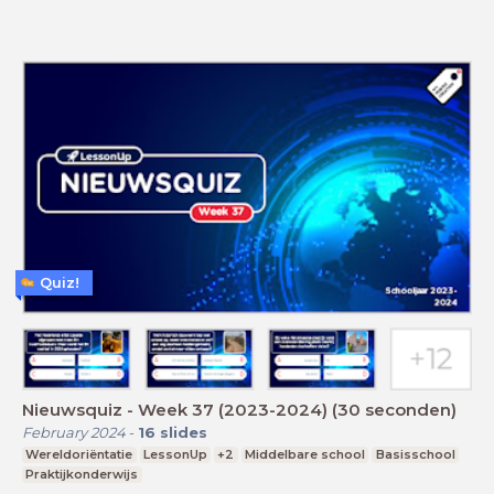
Quiz!
Nieuwsquiz - Week 37 (2023-2024) (30 seconden)
February 2024
-
16
slides
Wereldoriëntatie
LessonUp
+2
Middelbare school
Basisschool
Praktijkonderwijs