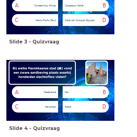
A
B
Chinese Muur (China)
Colosseum (Italië)
C
D
Machu Picchu (Peru)
Vallei der Koningen (Egypte)
Slide
3
-
Quizvraag
Bij welke Marokkaanse stad (📸) vond
een zware aardbeving plaats waarbij
honderden slachtoffers vielen?
A
B
Casablanca
Fez
C
D
Marrakech
Rabat
Slide
4
-
Quizvraag