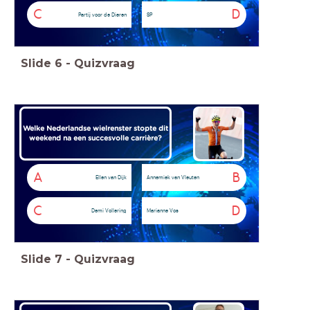
C
D
Partij voor de Dieren
SP
Slide
6
-
Quizvraag
Welke Nederlandse wielrenster stopte dit
weekend na een succesvolle carrière?
A
B
Ellen van Dijk
Annemiek van Vleuten
C
D
Demi Vollering
Marianne Vos
Slide
7
-
Quizvraag