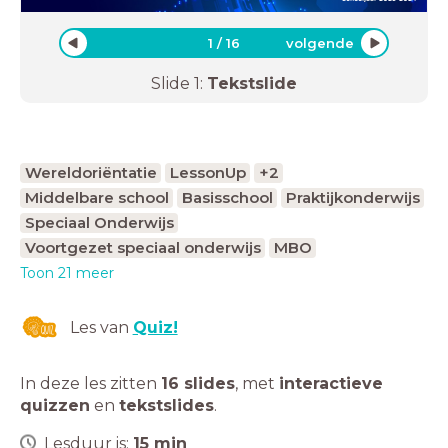
1
/
16
volgende
Slide
1
:
Tekstslide
Wereldoriëntatie
LessonUp
+2
Middelbare school
Basisschool
Praktijkonderwijs
Speciaal Onderwijs
Voortgezet speciaal onderwijs
MBO
Toon 21 meer
Les van
Quiz!
In deze les zitten
16 slides
,
met
interactieve
quizzen
en
tekstslides
.
Lesduur is:
15
min