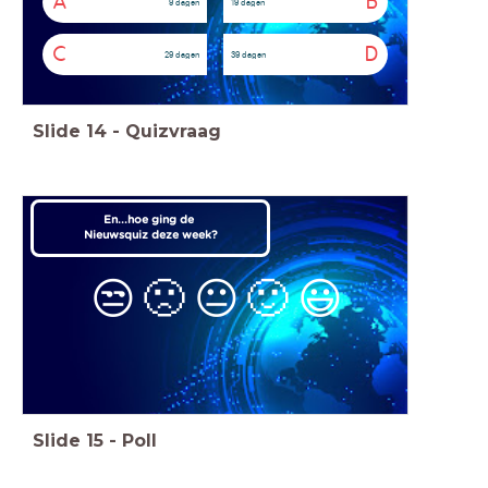
A
B
9 dagen
19 dagen
C
D
29 dagen
39 dagen
Slide
14
-
Quizvraag
En...hoe ging de
Nieuwsquiz deze week?
😒
🙁
😐
🙂
😃
Slide
15
-
Poll