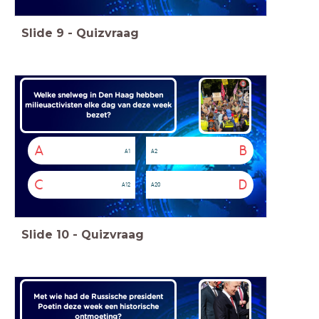
Slide
9
-
Quizvraag
Welke snelweg in Den Haag hebben
milieuactivisten elke dag van deze week
bezet?
A
B
A1
A2
C
D
A12
A20
Slide
10
-
Quizvraag
Met wie had de Russische president
Poetin deze week een historische
ontmoeting?