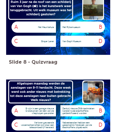
Ruim 3 jaar na de roof van een schilderij
van Van Gogh (📸) is het kunstwerk weer
teruggebracht. Uit welk museum was het
schilderij gestolen?
A
B
Het Mauritshuis
Het Rijksmuseum
C
D
Singer Laren
Van Gogh Museum
Slide
8
-
Quizvraag
Afgelopen maandag werden de
aanslagen van 9-11 herdacht. Deze week
werd ook ander nieuws met betrekking
tot deze aanslagen naar buiten gebracht.
Welk nieuws?
Er zijn in een garage nieuwe
Dankzij nieuwe DNA-technieken
A
B
brokstukken van een van de
konden twee slachtoffers
vliegtuigen gevonden
geïdentificeerd worden
Verloren gewaande
Nabestaanden hebben een
C
D
voicemailberichten zijn door een
gezamenlijk fotoboek van de
telecombedrijf hersteld
slachtoffers uitgebracht