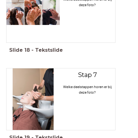
deze foto?
Slide
18
-
Tekstslide
Stap 7
Welke deelstappen horen er bij
deze foto?
Slide
19
-
Tekstslide