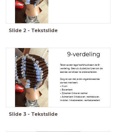
Slide
2
-
Tekstslide
9-verdeling
Teken op een lege hoofdhuidkaart de 9-
verdeling. Gebruik duidelijke lijnen om de
secties van elkaar te onderscheiden.
Zorg ervoor dat je de volgende secties
correct markeert:
• Kruin
• Bovenkant
• Zijkanten (links en rechts)
• Achterkant (linksboven, rechtsboven,
midden, linksbeneden, rechtsbeneden)
Slide
3
-
Tekstslide