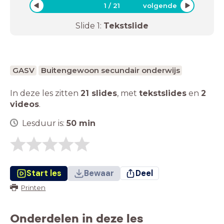
1
/
21
volgende
Slide
1
:
Tekstslide
GASV
Buitengewoon secundair onderwijs
In deze les zitten
21 slides
,
met
tekstslides
en
2
videos
.
Lesduur is:
50
min
Start les
Bewaar
Deel
Printen
Onderdelen in deze les