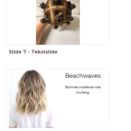
Slide
7
-
Tekstslide
Beachwaves
Techniek inoefenen met
krultang