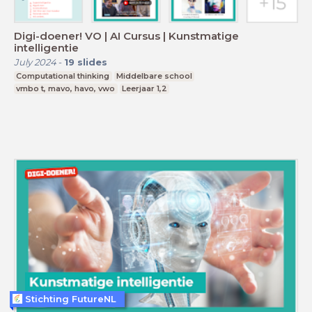
Digi-doener! VO | AI Cursus | Kunstmatige
intelligentie
July 2024
-
19
slides
Computational thinking
Middelbare school
vmbo t, mavo, havo, vwo
Leerjaar 1,2
Stichting FutureNL