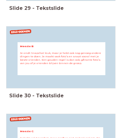
Slide
29
-
Tekstslide
Meeste B:
Je vindt Snapchat leuk, maar je hebt ook nog genoeg andere
dingen te doen. Je maakt vaak foto’s en snapt vooral met je
beste vrienden. Een gouden regel is dan ook; gênante foto’s
van jou of je vrienden blijven binnen de groep.
Slide
30
-
Tekstslide
Meeste C:
Je hebt wel Snapchat, maar geeft er niet zo heel veel om. Op