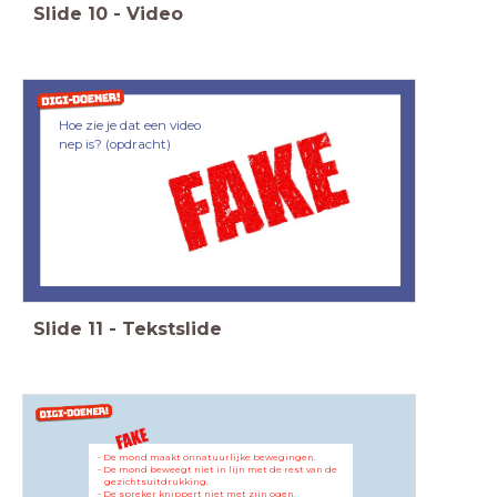
Slide
10
-
Video
Hoe zie je dat een video
nep is? (opdracht)
Slide
11
-
Tekstslide
- De mond maakt onnatuurlijke bewegingen.
- De mond beweegt niet in lijn met de rest van de
gezichtsuitdrukking.
- De spreker knippert niet met zijn ogen.