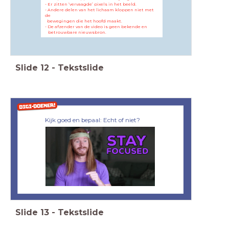
- Er zitten ‘vervaagde’ pixels in het beeld.
- Andere delen van het lichaam kloppen niet met
de
bewegingen die het hoofd maakt.
- De afzender van de video is geen bekende en
betrouwbare nieuwsbron.
Slide
12
-
Tekstslide
Kijk goed en bepaal: Echt of niet?
Slide
13
-
Tekstslide