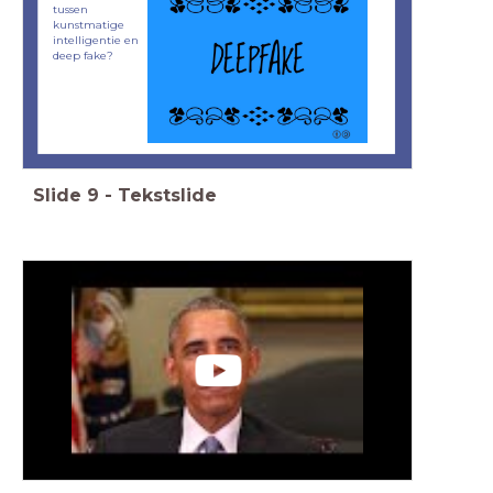
tussen
kunstmatige
intelligentie en
deep fake?
Slide
9
-
Tekstslide