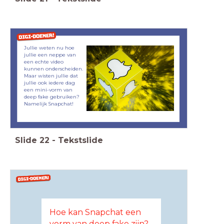
Jullie weten nu hoe
jullie een neppe van
een echte video
kunnen onderscheiden.
Maar wisten jullie dat
jullie ook iedere dag
een mini-vorm van
deep fake gebruiken?
Namelijk Snapchat!
Slide
22
-
Tekstslide
Hoe kan Snapchat een
vorm van deep fake zijn?