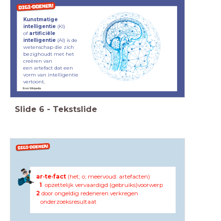
Kunstmatige
intelligentie
(KI)
of
artificiële
intelligentie
(AI) is de
wetenschap die zich
bezighoudt met het
creëren van
een artefact dat een
vorm van intelligentie
vertoont
.
Bron: Wikipedia
Slide
6
-
Tekstslide
ar·te·fact
(het; o; meervoud: artefacten)
1
opzettelijk vervaardigd (gebruiks)voorwerp
2
door ongeldig redeneren verkregen
onderzoeksresultaat