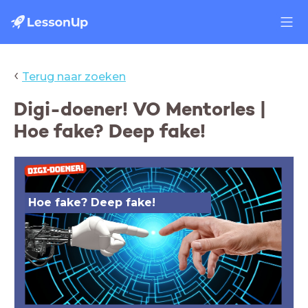
‹
Terug naar zoeken
Digi-doener! VO Mentorles |
Hoe fake? Deep fake!
Hoe fake? Deep fake!