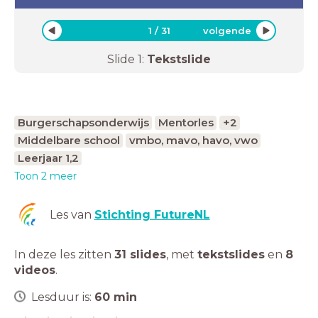
1
/
31
volgende
Slide
1
:
Tekstslide
Burgerschapsonderwijs
Mentorles
+2
Middelbare school
vmbo, mavo, havo, vwo
Leerjaar 1,2
Toon 2 meer
Les van
Stichting FutureNL
In deze les zitten
31 slides
,
met
tekstslides
en
8
videos
.
Lesduur is:
60
min