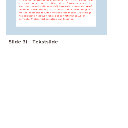
een leuk moment vergeet jij altijd een foto te maken, en je
Snapchat-Streaks zijn niet altijd up to date, maar dat geeft
helemaal niets! Het is juist supertof dat je meer bezig bent
met het moment zelf, dan met een foto maken. Zelf vind je
het ook niet altijd even fijn als er een foto van je wordt
gemaakt. Probeer dit ook altijd aan te geven!
Slide
31
-
Tekstslide