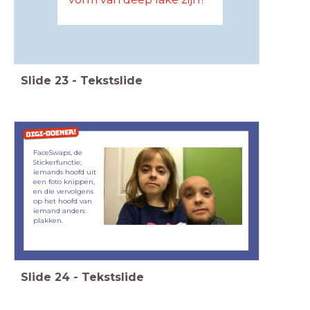
Slide
23
-
Tekstslide
FaceSwaps, de
Stickerfunctie;
iemands hoofd uit
een foto knippen,
en die vervolgens
op het hoofd van
iemand anders
plakken.
Slide
24
-
Tekstslide