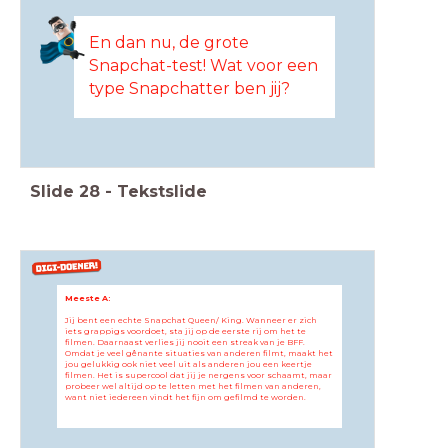
En dan nu, de grote
Snapchat-test! Wat voor een
type Snapchatter ben jij?
Slide
28
-
Tekstslide
Meeste A:
Jij bent een echte Snapchat Queen/ King. Wanneer er zich
iets grappigs voordoet, sta jij op de eerste rij om het te
filmen. Daarnaast verlies jij nooit een streak van je BFF.
Omdat je veel gênante situaties van anderen filmt, maakt het
jou gelukkig ook niet veel uit als anderen jou een keertje
filmen. Het is supercool dat jij je nergens voor schaamt, maar
probeer wel altijd op te letten met het filmen van anderen,
want niet iedereen vindt het fijn om gefilmd te worden.