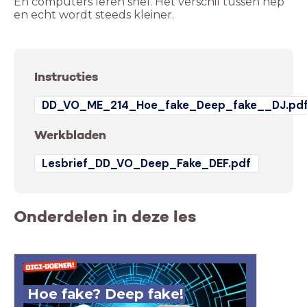
En computers leren snel. Het verschil tussen nep
en echt wordt steeds kleiner.
Instructies
DD_VO_ME_214_Hoe_fake_Deep_fake__DJ.pd
Werkbladen
Lesbrief_DD_VO_Deep_Fake_DEF.pdf
Onderdelen in deze les
Hoe fake? Deep fake!