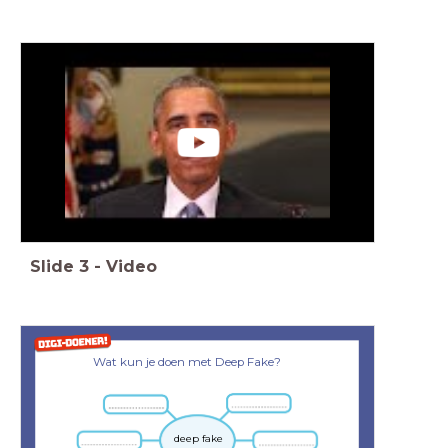
Slide
3
-
Video
Wat kun je doen met Deep Fake?
deep fake