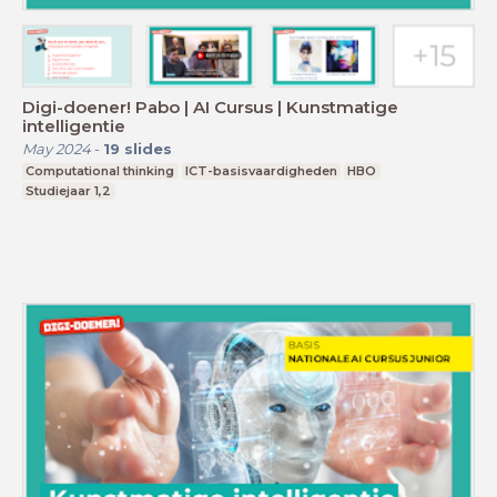
Digi-doener! Pabo | AI Cursus | Kunstmatige
intelligentie
May 2024
-
19
slides
Computational thinking
ICT-basisvaardigheden
HBO
Studiejaar 1,2