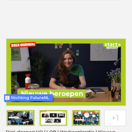
Stichting FutureNL
Digi-doener! VO | LOB | Werkexploratie | Nieuwe