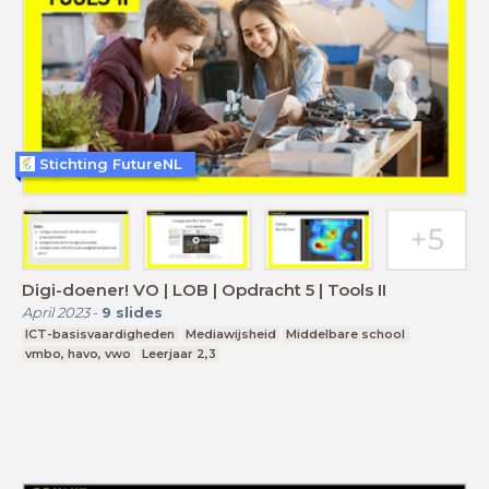
Stichting FutureNL
Digi-doener! VO | LOB | Opdracht 5 | Tools II
April 2023
-
9
slides
ICT-basisvaardigheden
Mediawijsheid
Middelbare school
vmbo, havo, vwo
Leerjaar 2,3