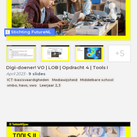
Stichting FutureNL
Digi-doener! VO | LOB | Opdracht 4 | Tools I
April 2023
-
9
slides
ICT-basisvaardigheden
Mediawijsheid
Middelbare school
vmbo, havo, vwo
Leerjaar 2,3