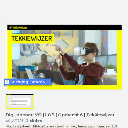
Stichting FutureNL
Digi-doener! VO | LOB | Opdracht 6 | Tekkiewijzer
May 2023
-
2
slides
Mediawijsheid
Middelbare school
vmbo, havo, vwo
Leerjaar 2,3