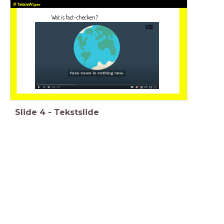
Wat is fact-checken?
Slide
4
-
Tekstslide