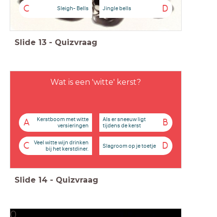
C
D
Sleigh- Bells
Jingle bells
Slide
13
-
Quizvraag
Wat is een 'witte' kerst?
Kerstboom met witte
Als er sneeuw ligt
A
B
versieringen
tijdens de kerst
Veel witte wijn drinken
C
D
Slagroom op je toetje
bij het kerstdiner.
Slide
14
-
Quizvraag
0