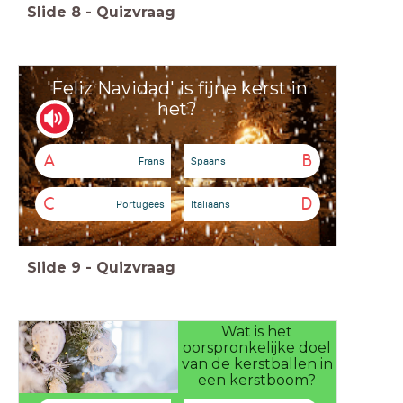
Slide
8
-
Quizvraag
'Feliz Navidad' is fijne kerst in
het?
A
B
Frans
Spaans
C
D
Portugees
Italiaans
Slide
9
-
Quizvraag
Wat is het
oorspronkelijke doel
van de kerstballen in
een kerstboom?