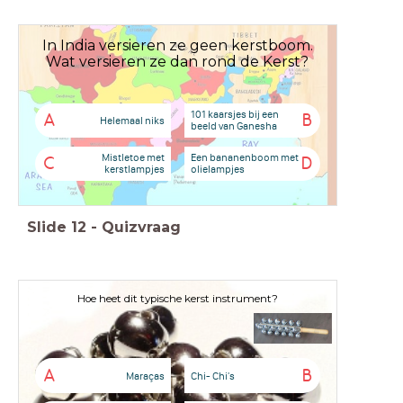
In India versieren ze geen kerstboom.
Wat versieren ze dan rond de Kerst?
101 kaarsjes bij een
A
B
Helemaal niks
beeld van Ganesha
Mistletoe met
Een bananenboom met
C
D
kerstlampjes
olielampjes
Slide
12
-
Quizvraag
Hoe heet dit typische kerst instrument?
A
B
Maraças
Chi- Chi's