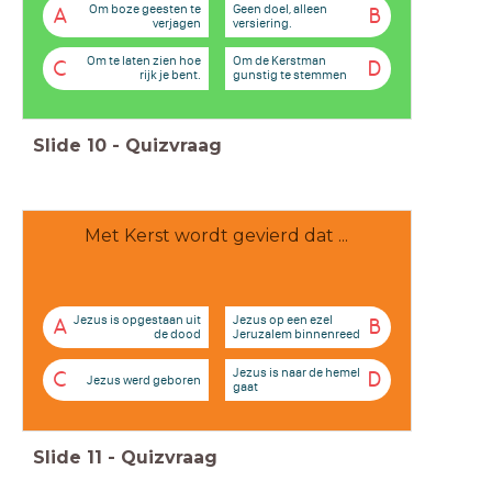
Om boze geesten te
Geen doel, alleen
A
B
verjagen
versiering.
Om te laten zien hoe
Om de Kerstman
C
D
rijk je bent.
gunstig te stemmen
Slide
10
-
Quizvraag
Met Kerst wordt gevierd dat ...
Jezus is opgestaan uit
Jezus op een ezel
A
B
de dood
Jeruzalem binnenreed
Jezus is naar de hemel
C
D
Jezus werd geboren
gaat
Slide
11
-
Quizvraag