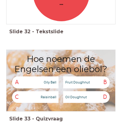
...
Slide
32
-
Tekstslide
Hoe noemen de
Engelsen een oliebol?
A
B
Oily Ball
Fruit Doughnut
C
D
Raisinball
Oil Doughnut
Slide
33
-
Quizvraag