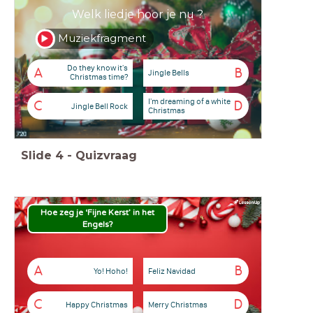
Welk liedje hoor je nu ?
Muziekfragment
Do they know it's
A
B
Jingle Bells
Christmas time?
I'm dreaming of a white
C
D
Jingle Bell Rock
Christmas
Slide
4
-
Quizvraag
Hoe zeg je ‘Fijne Kerst’ in het
Engels?
A
B
Yo! Hoho!
Feliz Navidad
C
D
Happy Christmas
Merry Christmas