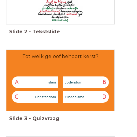
Slide
2
-
Tekstslide
Tot welk geloof behoort kerst?
A
B
Islam
Jodendom
C
D
Christendom
Hindoeïsme
Slide
3
-
Quizvraag