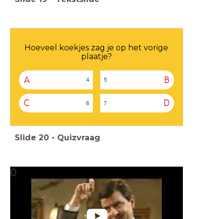
Hoeveel koekjes zag je op het vorige
plaatje?
A
B
4
5
C
D
6
7
Slide
20
-
Quizvraag
0