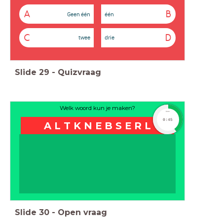
A
B
Geen één
één
C
D
twee
drie
Slide
29
-
Quizvraag
Welk woord kun je maken?
timer
0:45
A L T K N E B S E R L
Slide
30
-
Open vraag