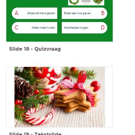
A
B
Elkaar de hand geven
Elkaar een kus geven
C
D
Alleen maar huilen
Kerstliedjes zingen
Slide
18
-
Quizvraag
Slide
19
-
Tekstslide