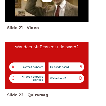
Slide
21
-
Video
Wat doet Mr Bean met de baard?
A
B
Hij streelt de baard
Hij eet de baard
Hij gooit de baard
C
D
Welke baard?
omhoog
Slide
22
-
Quizvraag