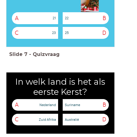
A
B
21
22
C
D
23
25
Slide
7
-
Quizvraag
In welk land is het als
eerste Kerst?
A
B
Nederland
Suriname
C
D
Zuid Afrika
Australië