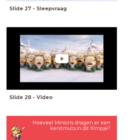
Slide
27
-
Sleepvraag
Slide
28
-
Video
Hoeveel Minions dragen er een
kerstmuts in dit filmpje?