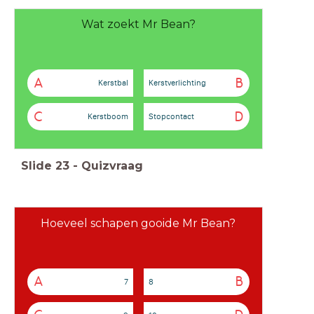
Wat zoekt Mr Bean?
A
B
Kerstbal
Kerstverlichting
C
D
Kerstboom
Stopcontact
Slide
23
-
Quizvraag
Hoeveel schapen gooide Mr Bean?
A
B
7
8