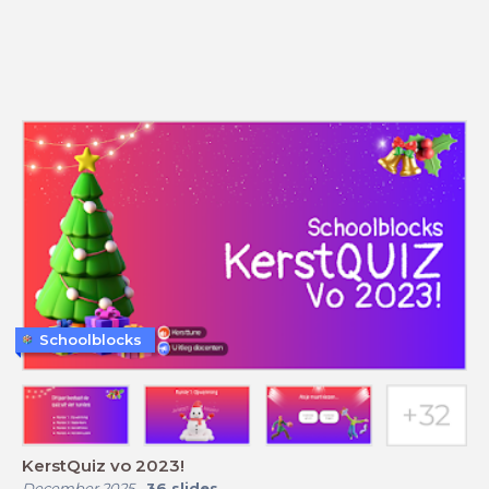
Schoolblocks
KerstQuiz vo 2023!
December 2025
-
36
slides