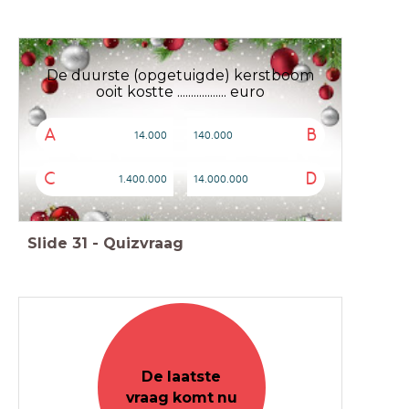
De duurste (opgetuigde) kerstboom
ooit kostte .................. euro
A
B
14.000
140.000
C
D
1.400.000
14.000.000
Slide
31
-
Quizvraag
De laatste
vraag komt nu