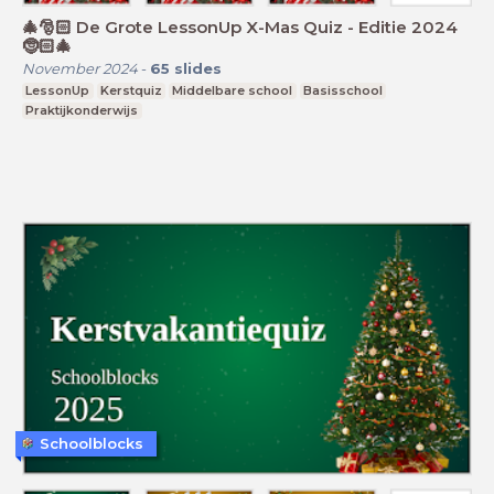
🎄🎅🏻 De Grote LessonUp X-Mas Quiz - Editie 2024
🤶🏻🎄
November 2024
-
65
slides
LessonUp
Kerstquiz
Middelbare school
Basisschool
Praktijkonderwijs
Schoolblocks