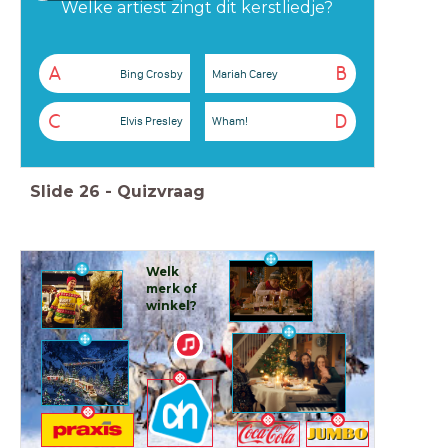
Welke artiest zingt dit kerstliedje?
A
B
Bing Crosby
Mariah Carey
C
D
Elvis Presley
Wham!
Slide
26
-
Quizvraag
Welk
merk of
winkel?