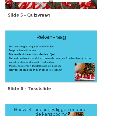
Slide
5
-
Quizvraag
Rekenvraag
De kerstman gaat langs bij familie Ter Stal.
Dit gezin heeft 8 kinderen.
Drie van de kinderen zijn ouder dan 12 jaar.
De kerstman heeft voor elk kind boven de twaalf jaar 2 cadeautjes bij zich en
voor de andere kinderen elk 3 cadeautjes.
Meneer en mevrouw Ter Stal krijgen elk 1 cadeau.
Hoeveel cadeaus liggen er onder de kerstboom?
Slide
6
-
Tekstslide
Hoeveel cadeautjes liggen er onder
de kerstboom?