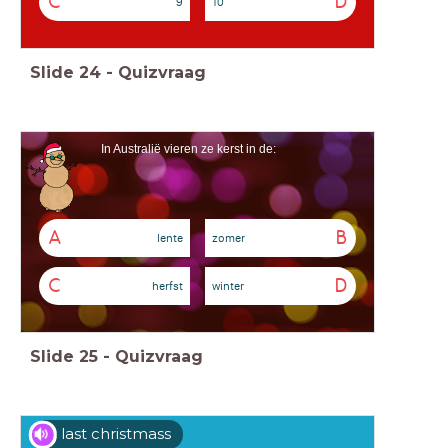
C
D
9
10
Slide
24
-
Quizvraag
In Australië vieren ze kerst in de:
A
B
lente
zomer
C
D
herfst
winter
Slide
25
-
Quizvraag
last christmass