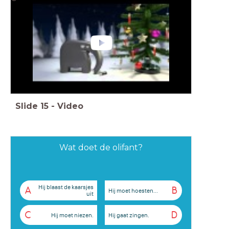
Slide
15
-
Video
Wat doet de olifant?
Hij blaast de kaarsjes
A
B
Hij moet hoesten...
uit
C
D
Hij moet niezen.
Hij gaat zingen.