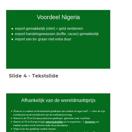
Voordeel Nigeria
export gemakkelijk (olie!) = geld verdienen
export handelsgewassen (koffie, cacao) gemakkelijk
import van bv. graan niet extra duur
Slide
4
-
Tekstslide
Afhankelijk van de wereldmarktprijs
Waarom is voedsel uit het buitenland goedkoper dan voedsel uit eigen land? --> door de vrije
marktprijzen op de wereldmarkt zijn de voedselprijzen laag.
Boeren in de VS en Europa produceren goedkoper, gebruiken meer machines
Boeren uit VS en Europa krijgen
exportsubsidies
om te exporteren -->
dumping
van
voedsel: product wordt verkocht onder de productieprijs.
Nigeria kan dus goedkoop voedsel inkopen.