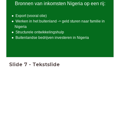
Bronnen van inkomsten Nigeria op een rij:
Export (vooral olie)
Werken in het buitenland -> geld sturen naar familie in
Nigeria
Structurele ontwikkelingshulp
Buitenlandse bedrijven investeren in Nigeria
Slide
7
-
Tekstslide