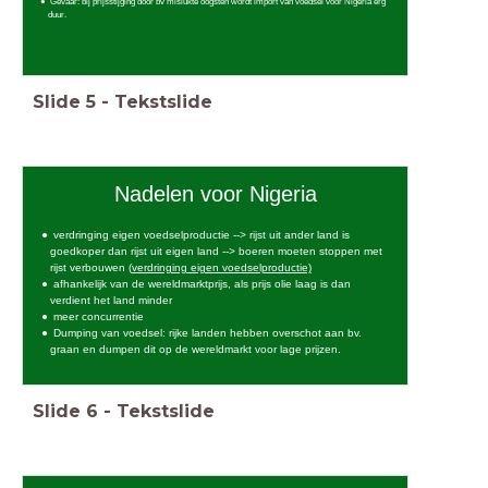
Gevaar: bij prijsstijging door bv mislukte oogsten wordt import van voedsel voor Nigeria erg
duur.
Slide
5
-
Tekstslide
Nadelen voor Nigeria
verdringing eigen voedselproductie --> rijst uit ander land is
goedkoper dan rijst uit eigen land --> boeren moeten stoppen met
rijst verbouwen (
verdringing eigen voedselproductie)
afhankelijk van de wereldmarktprijs, als prijs olie laag is dan
verdient het land minder
meer concurrentie
Dumping van voedsel: rijke landen hebben overschot aan bv.
graan en dumpen dit op de wereldmarkt voor lage prijzen.
Slide
6
-
Tekstslide