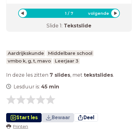
1
/
7
volgende
Slide
1
:
Tekstslide
Aardrijkskunde
Middelbare school
vmbo k, g, t, mavo
Leerjaar 3
In deze les zitten
7 slides
,
met
tekstslides
.
Lesduur is:
45
min
Start les
Bewaar
Deel
Printen