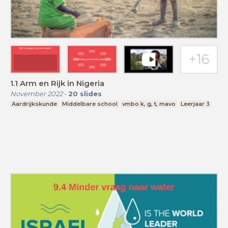
1.1 Arm en Rijk in Nigeria
November 2022
-
20
slides
Aardrijkskunde
Middelbare school
vmbo k, g, t, mavo
Leerjaar 3