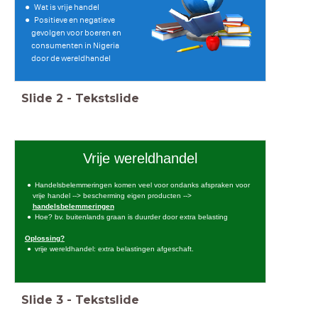
Wat is vrije handel
Positieve en negatieve
gevolgen voor boeren en
consumenten in Nigeria
door de wereldhandel
Slide
2
-
Tekstslide
Vrije wereldhandel
Handelsbelemmeringen komen veel voor ondanks afspraken voor
vrije handel --> bescherming eigen producten -->
handelsbelemmeringen
Hoe? bv. buitenlands graan is duurder door extra belasting
Oplossing?
vrije wereldhandel: extra belastingen afgeschaft.
Slide
3
-
Tekstslide