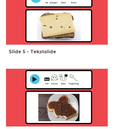
Slide
5
-
Tekstslide