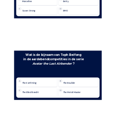
Marceline
Betty
C
D
Susan Strong
BMO
Wat is de bijnaam van Toph Beifong
in de aardebendcompetities in de serie
Avatar the Last Airbender 
?
A
B
The Earth King
The Boulder
C
D
The Blind Bandit
The Metal Master