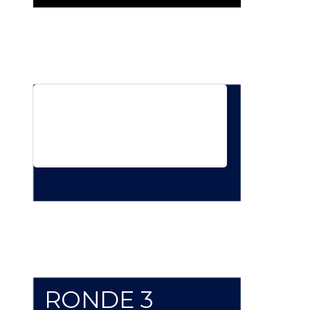
Welke film heeft deze bekende soundtrack?
RONDE 3