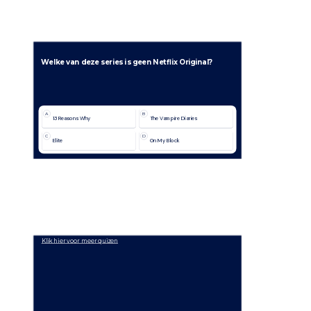
Welke van deze series is geen Netflix Original?
A
B
13 Reasons Why
The Vampire Diaries
C
D
Elite
On My Block
Klik hier voor meer quizen