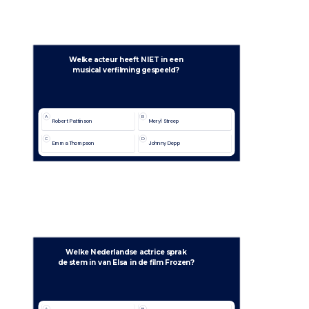
Welke acteur heeft NIET in een
musical verfilming gespeeld?
A
B
Robert Pattinson
Meryl Streep
C
D
Emma Thompson
Johnny Depp
Welke Nederlandse actrice sprak
de stem in van Elsa in de film Frozen?