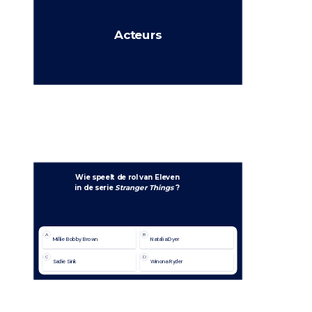
Acteurs
Wie speelt de rol van Eleven
in de serie 
Stranger Things 
?
A
B
Millie Bobby Brown
Natalia Dyer
C
D
Sadie Sink
Winona Ryder