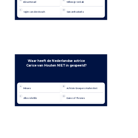
A
B
Idina Menzel
Willemijn Verkaik
C
D
Vajèn van den Bosch
Samantha Barks
Waar heeft de Nederlandse actrice
Carice van Houten NIET in gespeeld?
A
B
Minoes
Achtste Groepers Huilen Niet
C
D
Alles is liefde
Game of Thrones