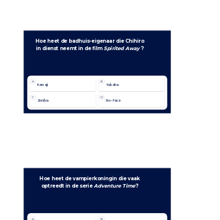
Hoe heet de badhuis-eigenaar die Chihiro
in dienst neemt in de film 
Spirited Away 
?
A
B
Kamaji
Yubaba
C
D
Zeniba
No-Face
Hoe heet de vampierkoningin die vaak
optreedt in de serie 
Adventure Time
?
A
B