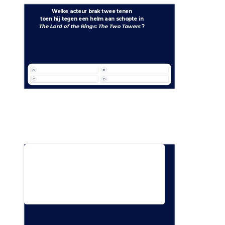
Welke acteur brak twee tenen
toen hij tegen een helm aan schopte in
The Lord of the Rings: The Two Towers
 ?
A
B
C
D
Welke serie heeft deze bekende soundtrack?