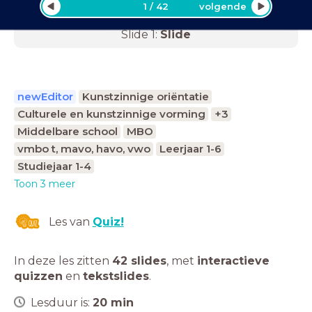
1
/
42
volgende
Slide
1
:
Slide
newEditor
Kunstzinnige oriëntatie
Culturele en kunstzinnige vorming
+3
Middelbare school
MBO
vmbo t, mavo, havo, vwo
Leerjaar 1-6
Studiejaar 1-4
Toon 3 meer
Les van
Quiz!
In deze les zitten
42 slides
,
met
interactieve
quizzen
en
tekstslides
.
Lesduur is:
20
min