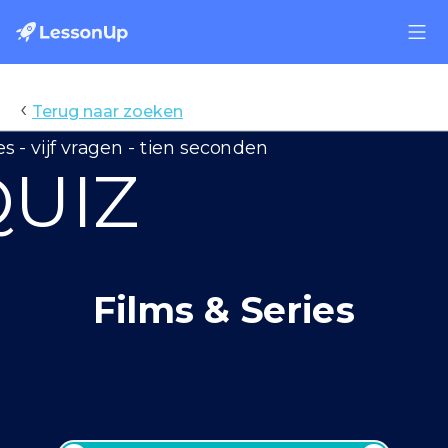
‹
Terug naar zoeken
es - vijf vragen - tien seconden
Quiz: Films & Series
QUIZ
Films & Series