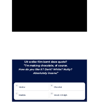
Uit welke film komt deze quote?
"I'm making chocolate, of course.
How do you like it? Dark? White? Nutty? 
Absolutely insane.
"
A
B
Wonka
Chocolat
C
D
Matilda
Wreck-It Ralph