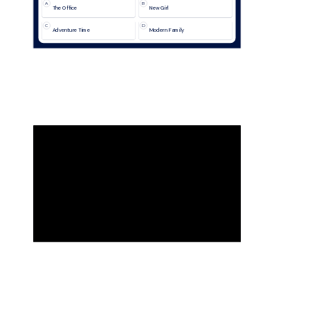
A
B
The Office
New Girl
C
D
Adventure Time
Modern Family