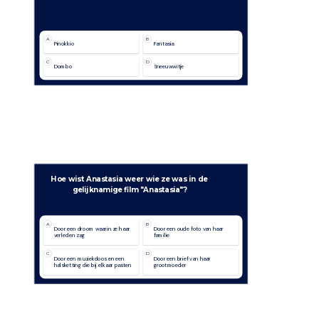
A
B
Pinokkio
Fantasia
C
D
Dombo
Sneeuwwitje
Hoe wist Anastasia weer wie ze was in de 
gelijknamige film "Anastasia"?
A
B
Door een droom waarin ze haar 
Door een oude foto van haar 
verleden zag
familie
C
D
Door een muziekdoos en een 
Door een brief van haar 
halsketting die bij elkaar pasten
grootmoeder