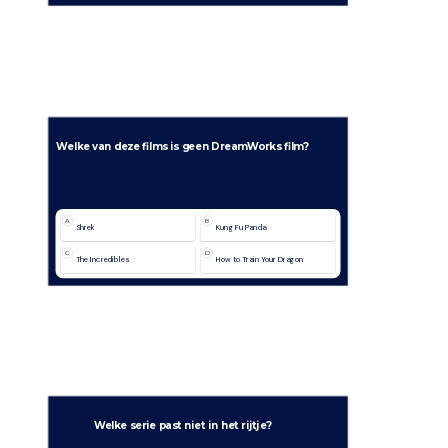
Welke van deze films is geen DreamWorks film?
A
B
Shrek
Kung Fu Panda
C
D
The Incredibles
How to Train Your Dragon
Welke serie past niet in het rijtje?