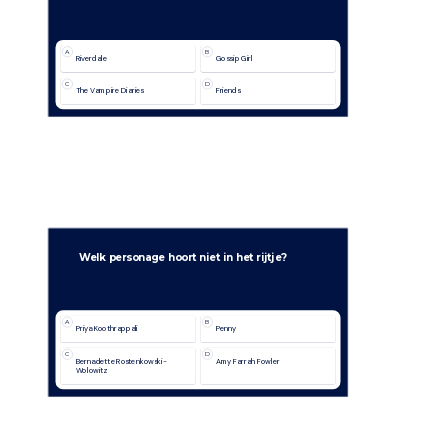
A
B
Riverdale
Gossip Girl
C
D
The Vampire Diaries
Friends
Welk personage hoort niet in het rijtje?
A
B
Priya Koothrappali
Penny 
C
D
Bernadette Rostenkowski-
Amy Farrah Fowler
Wolowitz