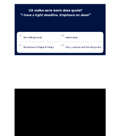
Uit welke serie komt deze quote?
"
I have a tight deadline. Emphasis on dead.
"
A
B
The Walking Dead
Wednesday
C
D
The Bureau of Magical Things
Percy Jackson and the Olympians