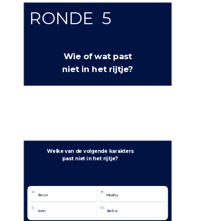
RONDE  5
Wie of wat past
niet in het rijtje?
Welke van de volgende karakters
past niet in het rijtje?
A
B
Timon
Mushu
C
D
Sven
Simba