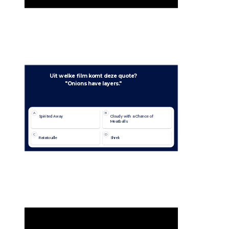
Uit welke film komt deze quote?
"Onions have layers."
A
B
Spirited Away
Cloudy with a Chance of 
Meatballs
C
D
Ratatouille
Shrek