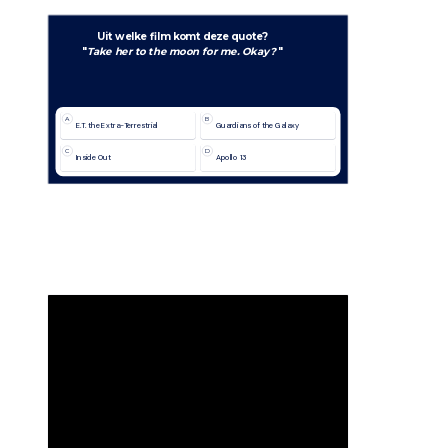
Uit welke film komt deze quote?
"
Take her to the moon for me. Okay? 
"
A
B
E.T. the Extra-Terrestrial
Guardians of the Galaxy
C
D
Inside Out
Apollo 13