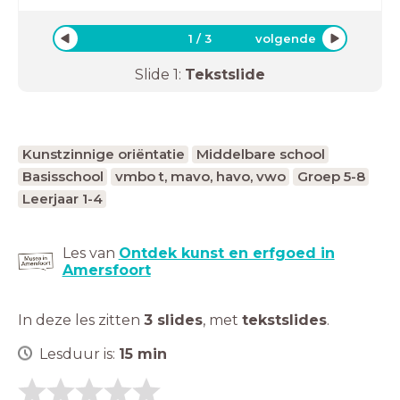
1
/
3
volgende
Slide
1
:
Tekstslide
Kunstzinnige oriëntatie
Middelbare school
Basisschool
vmbo t, mavo, havo, vwo
Groep 5-8
Leerjaar 1-4
Les van
Ontdek kunst en erfgoed in
Amersfoort
In deze les zitten
3 slides
,
met
tekstslides
.
Lesduur is:
15
min