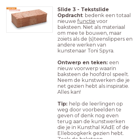
Slide
3
-
Tekstslide
Verwerkingsles
De baksteen als...
Opdracht
: bedenk een totaal
nieuwe
functie
voor
baksteen. Niet als materiaal
om mee te bouwen, maar
zoiets als de (s)teenslippers en
andere werken van
kunstenaar Toni Spyra.
Ontwerp en teken:
een
nieuw voorwerp waarin
baksteen de hoofdrol speelt.
Neem de kunstwerken die je
net gezien hebt als inspiratie.
Alles kan!
Tip:
help de leerlingen op
weg door voorbeelden te
geven of denk nog even
terug aan de kunstwerken
die je in Kunsthal KAdE of de
Elleboogkerk gezien hebt.