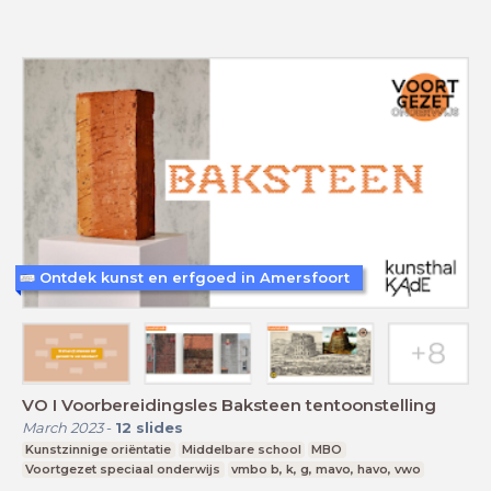
Ontdek kunst en erfgoed in Amersfoort
VO I Voorbereidingsles Baksteen tentoonstelling
March 2023
-
12
slides
Kunstzinnige oriëntatie
Middelbare school
MBO
Voortgezet speciaal onderwijs
vmbo b, k, g, mavo, havo, vwo