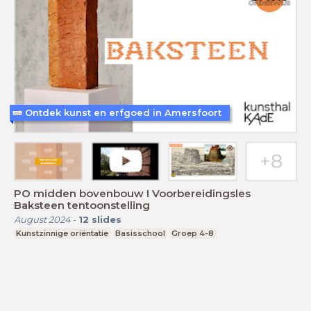
Ontdek kunst en erfgoed in Amersfoort
PO midden bovenbouw I Voorbereidingsles
Baksteen tentoonstelling
August 2024
-
12
slides
Kunstzinnige oriëntatie
Basisschool
Groep 4-8