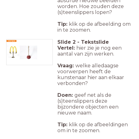
absurde nieuwe beelden
worden. Hoe zouden deze
(s)teenslippers lopen?
Tip:
klik op de afbeelding om
in te zoomen.
Slide
2
-
Tekstslide
Verwerkingsles
Vertel:
hier zie je nog een
aantal van zijn werken.
Vraag:
welke alledaagse
voorwerpen heeft de
kunstenaar hier aan elkaar
verbonden?
Doen:
geef net als de
(s)teenslippers deze
bijzondere objecten een
nieuwe naam.
Tip:
klik op de afbeeldingen
om in te zoomen.