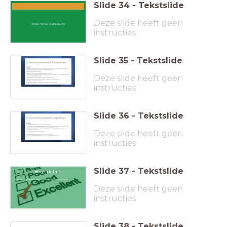
Slide
34
-
Tekstslide
Deze slide heeft geen
Verder met de eindopdracht
instructies
Slide
35
-
Tekstslide
Deze slide heeft geen
instructies
Slide
36
-
Tekstslide
Deze slide heeft geen
instructies
Slide
37
-
Tekstslide
Beoordeling
Het gemaakte werk wordt gepresenteerd en via Teams ingeleverd
Deze slide heeft geen
instructies
Slide
38
-
Tekstslide