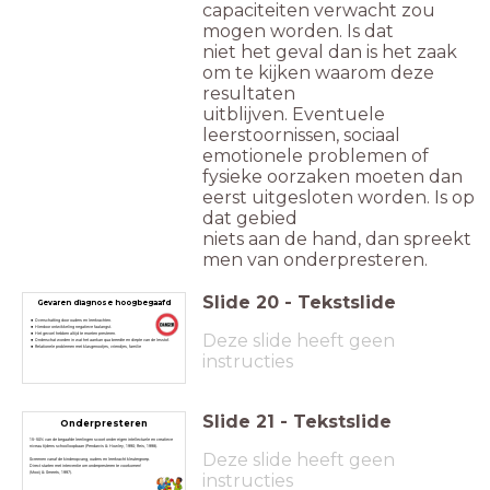
capaciteiten verwacht zou
mogen worden. Is dat
niet het geval dan is het zaak
om te kijken waarom deze
resultaten
uitblijven. Eventuele
leerstoornissen, sociaal
emotionele problemen of
fysieke oorzaken moeten dan
eerst uitgesloten worden. Is op
dat gebied
niets aan de hand, dan spreekt
men van onderpresteren.
Slide
20
-
Tekstslide
Gevaren diagnose hoogbegaafd
Overschatting door ouders en leerkrachten.
Hierdoor ontwikkeling negatieve faalangst.
Deze slide heeft geen
Het gevoel hebben altijd te moeten presteren.
Onderschat worden in wat het aankan qua breedte en diepte van de lesstof.
Relationele problemen met klasgenootjes, vriendjes, familie
instructies
Slide
21
-
Tekstslide
Onderpresteren
15-50% van de begaafde leerlingen scoort onder eigen intellectuele en creatieve
niveau tijdens schoolloopbaan (Pendarvis & Howley, 1990; Reis, 1998).
Deze slide heeft geen
Screenen vanaf de kinderopvang, ouders en leerkracht kleutergroep.
Direct starten met interventie om onderpresteren te voorkomen!
(Mooij & Smeets, 1997).
instructies