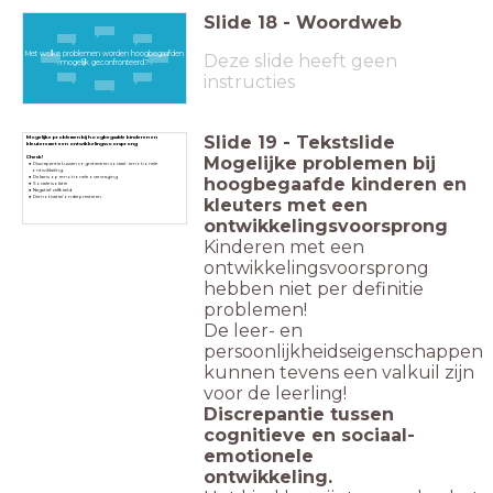
Slide
18
-
Woordweb
Met welke problemen worden hoogbegaafden
Deze slide heeft geen
mogelijk geconfronteerd?
instructies
Slide
19
-
Tekstslide
Mogelijke problemen bij hoogbegaafde kinderen en
kleuters met een ontwikkelingsvoorsprong
Mogelijke problemen bij
Check!
Discrepantie tussen cognitieve en sociaal- emotionele
ontwikkeling.
hoogbegaafde kinderen en
De kans op emotionele overvraging
Sociale isolatie
Negatief zelfbeeld.
Demotivatie/ onderpresteren.
kleuters met een
ontwikkelingsvoorsprong
Kinderen met een
ontwikkelingsvoorsprong
hebben niet per definitie
problemen!
De leer- en
persoonlijkheidseigenschappen
kunnen tevens een valkuil zijn
voor de leerling!
Discrepantie tussen
cognitieve en sociaal-
emotionele
ontwikkeling.