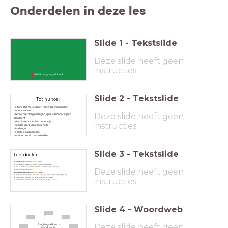
Onderdelen in deze les
Slide
1
-
Tekstslide
Deze slide heeft geen
instructies
SAOA hoogbegaafdheid
Slide
2
-
Tekstslide
Tot nu toe:
- connectie met examen "ontwikkelingsgericht
ondersteunen"
Deze slide heeft geen
- kennis over zorgleerlingen, speciaal onderwijs en
zorgplicht
- vier clusters speciaal onderwijs
instructies
- sociale kaart van een school
- faalangst
- eerste eindopdracht
- opdrachten in teams bekijken
Slide
3
-
Tekstslide
Leerdoelen
Aan het eind van de les
weten
jullie:
het verschil tussen meer- en hoogbegaafdheid
wat er verstaan wordt onder een ontwikkelingsvoorsprong
Deze slide heeft geen
wat onderpresteren is
Aan het eind van de les
kunnen
jullie:
kinderen sneller signaleren (hoogbegaafd/ontwikkelingsvoorsprong)
materialen inzetten om deze kinderen te helpen
instructies
werkvormen inzetten die deze kinderen nodig hebben.
Slide
4
-
Woordweb
Deze slide heeft geen
Hoogbegaafdheid is:
(voorkennis)