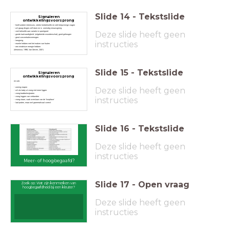
Slide
14
-
Tekstslide
Signaleren
ontwikkelingsvoorsprong
- heeft andere interesses, sterke leerbehoefte en stelt diepzinnige vragen
- wil graag dingen zelf doen en is oneindig nieuwsgierig
Deze slide heeft geen
- veel behoefte aan variatie in speelgoed
- goede taalvaardigheid (uitgebreide woordenschat), goed geheugen
- groot concentratievermogen
- leergierig
instructies
- moeite hebben met het maken van fouten
- een eindeloze energie hebben
(Amorosso, 1996, Van Gerven, 2001)
Slide
15
-
Tekstslide
Signaleren
ontwikkelingsvoorsprong
en ook:
Deze slide heeft geen
- weinig slapen
- wil als baby al vroeg niet meer liggen
- vroeg brabbelen/praten
- vroeg leggen van verbanden
instructies
- vroeg staan; vaak overslaan van de 'kruipfase'
- laat praten, maar wel grammaticaal correct
Slide
16
-
Tekstslide
Deze slide heeft geen
instructies
Meer- of hoogbegaafd?
Slide
17
-
Open vraag
Zoek op: Wat zijn kenmerken van
hoogbegaafdheid bij een kleuter?
Deze slide heeft geen
instructies