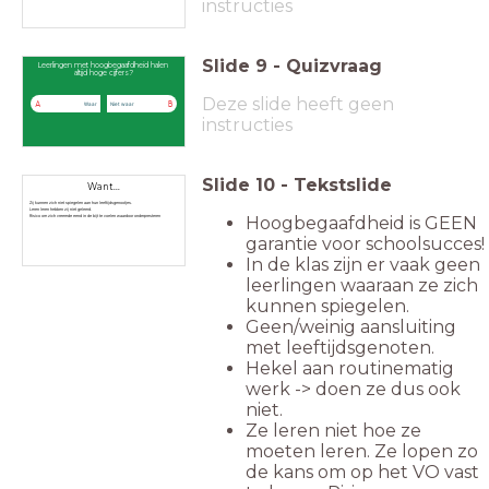
instructies
Slide
9
-
Quizvraag
Leerlingen met hoogbegaafdheid halen
altijd hoge cijfers?
Deze slide heeft geen
A
B
Waar
Niet waar
instructies
Slide
10
-
Tekstslide
Want...
Zij kunnen zich niet spiegelen aan hun leeftijdsgenootjes.
Leren leren hebben zij niet geleerd.
Hoogbegaafdheid is GEEN
Risico om zich vreemde eend in de bijt te voelen waardoor onderpresteren
garantie voor schoolsucces!
In de klas zijn er vaak geen
leerlingen waaraan ze zich
kunnen spiegelen.
Geen/weinig aansluiting
met leeftijdsgenoten.
Hekel aan routinematig
werk -> doen ze dus ook
niet.
Ze leren niet hoe ze
moeten leren. Ze lopen zo
de kans om op het VO vast