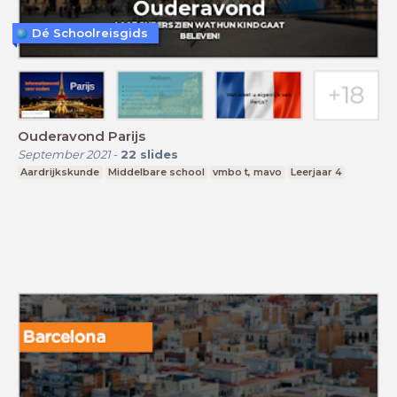
Dé Schoolreisgids
Ouderavond Parijs
September 2021
-
22
slides
Aardrijkskunde
Middelbare school
vmbo t, mavo
Leerjaar 4