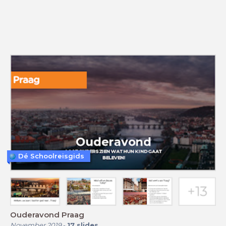
Dé Schoolreisgids
Ouderavond Praag
November 2019
-
17
slides