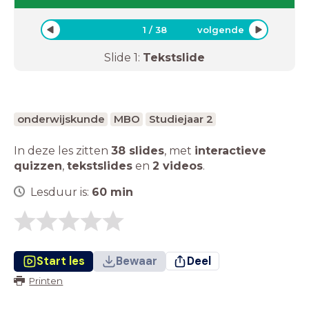
1
/
38
volgende
Slide
1
:
Tekstslide
onderwijskunde
MBO
Studiejaar 2
In deze les zitten
38 slides
,
met
interactieve
quizzen
,
tekstslides
en
2 videos
.
Lesduur is:
60
min
Start les
Bewaar
Deel
Printen