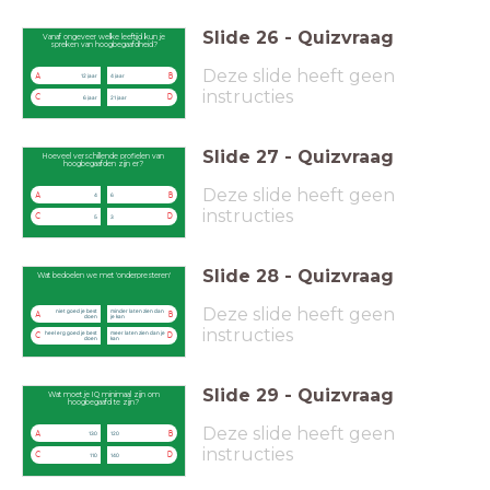
Slide
26
-
Quizvraag
Vanaf ongeveer welke leeftijd kun je
spreken van hoogbegaafdheid?
Deze slide heeft geen
A
B
12 jaar
4 jaar
instructies
C
D
6 jaar
21 jaar
Slide
27
-
Quizvraag
Hoeveel verschillende profielen van
hoogbegaafden zijn er?
Deze slide heeft geen
A
B
4
6
instructies
C
D
5
3
Slide
28
-
Quizvraag
Wat bedoelen we met 'onderpresteren'
Deze slide heeft geen
niet goed je best
minder laten zien dan
A
B
doen
je kan
instructies
heel erg goed je best
meer laten zien dan je
C
D
doen
kan
Slide
29
-
Quizvraag
Wat moet je IQ minimaal zijn om
hoogbegaafd te zijn?
Deze slide heeft geen
A
B
130
120
instructies
C
D
110
140