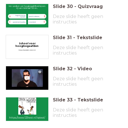
Slide
30
-
Quizvraag
We spreken van hoogbegaafdheid bij een
IQ van minimaal 130 en...
Deze slide heeft geen
hoge scores op
A
B
goed in rekenen
toetsen
instructies
C
D
goede leerhouding
creativiteit
Slide
31
-
Tekstslide
School voor
hoogbegaafden
Deze slide heeft geen
https://beekvliet-atlant.nl/
instructies
Slide
32
-
Video
Deze slide heeft geen
instructies
Slide
33
-
Tekstslide
Deze slide heeft geen
instructies
https://www.123test.nl/iqtest/