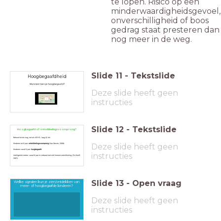
te lopen. Risico op een
minderwaardigheidsgevoel,
onverschilligheid of boos
gedrag staat presteren dan
nog meer in de weg.
Slide
11
-
Tekstslide
Hoogbegaafdheid
Wanneer ben je hoogbegaafd?
Deze slide heeft geen
instructies
Slide
12
-
Tekstslide
Hoogbegaafd of ontwikkelingsvoorsprong?
Behoort tot de zorg, net als ADHD, laag IQ etc.
Deze slide heeft geen
Kinderen tot 6 jaar:
ontwikkelingsvoorsprong
(Van Gerven, 2008).
Kinderen vanaf 6 jaar:
hoogbegaafd
instructies
Intelligentie meten: vanaf 6 jaar in verband met niet lineaire ontwikkeling. (De Kruiff,
2007).
Slide
13
-
Open vraag
Welke signalen kun je zien/ontdekken van
meer- of hoogbegaafde kinderen?
Deze slide heeft geen
instructies