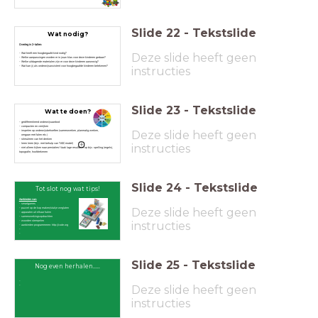
Slide
22
-
Tekstslide
Wat nodig?
Overleg in 2-tallen:
Deze slide heeft geen
- Wat heeft een hoogbegaafd kind nodig?
- Welke aanpassingen worden er in jouw klas voor deze kinderen gedaan?
- Welke uitdagende materialen zijn er voor deze kinderen aanwezig?
- Wat kan jij als onderwijsassistent voor hoogbegaafde kinderen betekenen?
instructies
Slide
23
-
Tekstslide
Wat te doen?
- gedifferentieerd onderwijsaanbod
- compacten en verrijken
Deze slide heeft geen
- inspelen op onderwijsbehoeften (samenwerken, planmatig werken,
omgaan met falen etc.)
- stimuleren van het denken
- leren leren (bijv. met behulp van TASC model)
instructies
- niet alleen kijken naar prestaties! Vaak lage resultaten op bijv. spelling (regels),
topografie, hoofdrekenen
Slide
24
-
Tekstslide
Tot slot nog wat tips!
Aanbieden van:
- smartgames
Deze slide heeft geen
- puzzel op de kop maken/stukje weglaten
- apparaten uit elkaar halen
- samenwerkingsopdrachten
- woorden stempelen
instructies
- aanbieden programmeren: http://code.org
-
-
Slide
25
-
Tekstslide
Nog even herhalen.....
-
Deze slide heeft geen
-
instructies