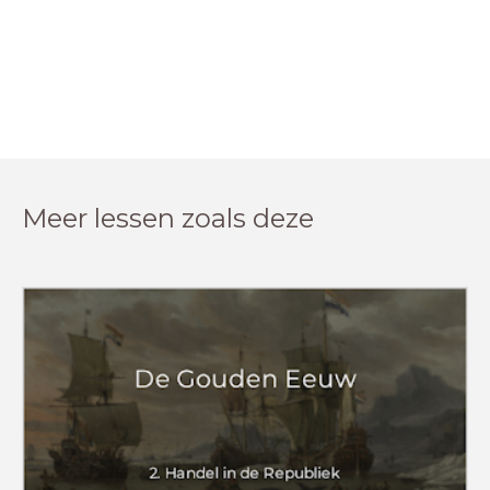
Meer lessen zoals deze