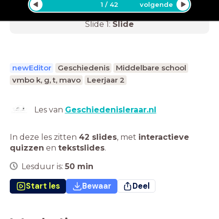
1
/
42
volgende
Slide
1
:
Slide
newEditor
Geschiedenis
Middelbare school
vmbo k, g, t, mavo
Leerjaar 2
Les van
Geschiedenisleraar.nl
In deze les zitten
42 slides
,
met
interactieve
quizzen
en
tekstslides
.
Lesduur is:
50
min
Start les
Bewaar
Deel