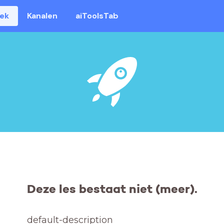
eek
Kanalen
aiToolsTab
Deze les bestaat niet (meer).
default-description