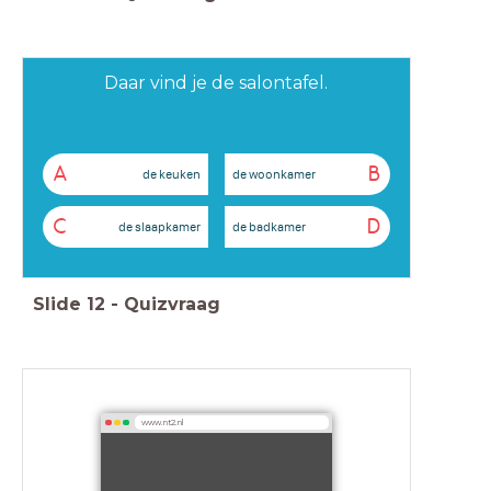
Daar vind je de salontafel.
A
B
de keuken
de woonkamer
C
D
de slaapkamer
de badkamer
Slide
12
-
Quizvraag
www.nt2.nl