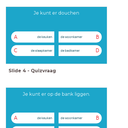
Je kunt er douchen
A
B
de keuken
de woonkamer
C
D
de slaapkamer
de badkamer
Slide
4
-
Quizvraag
Je kunt er op de bank liggen.
A
B
de keuken
de woonkamer