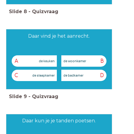
Slide
8
-
Quizvraag
Daar vind je het aanrecht.
A
B
de keuken
de woonkamer
C
D
de slaapkamer
de badkamer
Slide
9
-
Quizvraag
Daar kun je je tanden poetsen.