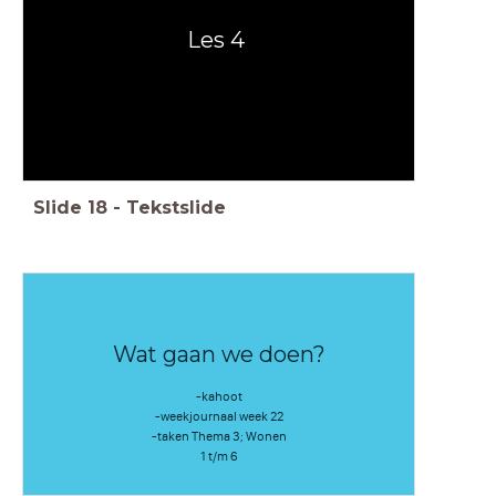
Les 4
Slide
18
-
Tekstslide
Wat gaan we doen?
-kahoot
-weekjournaal week 22
-taken Thema 3; Wonen
1 t/m 6