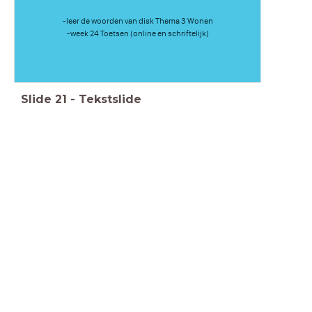
-leer de woorden van disk Thema 3 Wonen
-week 24 Toetsen (online en schriftelijk)
Slide
21
-
Tekstslide