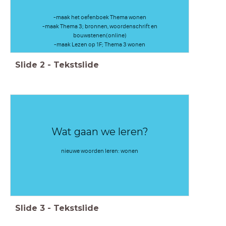
-maak het oefenboek Thema wonen
-maak Thema 3; bronnen, woordenschrift en
bouwstenen(online)
-maak Lezen op 1F; Thema 3 wonen
Slide
2
-
Tekstslide
Wat gaan we leren?
nieuwe woorden leren: wonen
Slide
3
-
Tekstslide