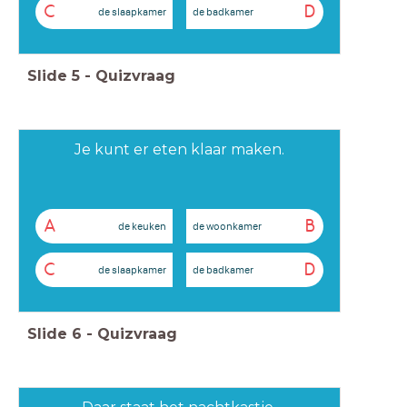
C
D
de slaapkamer
de badkamer
Slide
5
-
Quizvraag
Je kunt er eten klaar maken.
A
B
de keuken
de woonkamer
C
D
de slaapkamer
de badkamer
Slide
6
-
Quizvraag