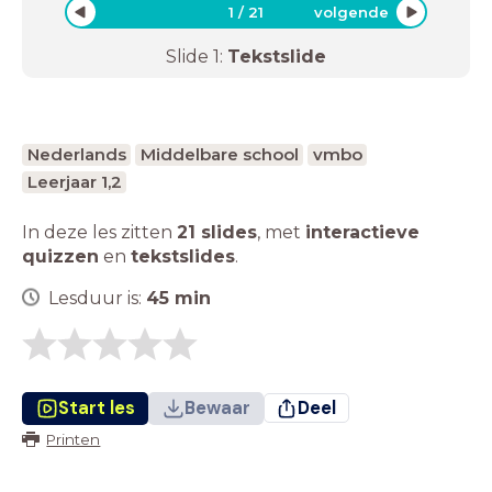
1
/
21
volgende
Slide
1
:
Tekstslide
Nederlands
Middelbare school
vmbo
Leerjaar 1,2
In deze les zitten
21 slides
,
met
interactieve
quizzen
en
tekstslides
.
Lesduur is:
45
min
Start les
Bewaar
Deel
Printen