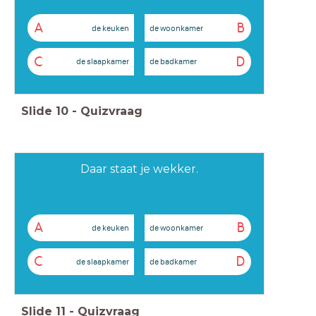
A
B
de keuken
de woonkamer
C
D
de slaapkamer
de badkamer
Slide
10
-
Quizvraag
Daar staat je wekker.
A
B
de keuken
de woonkamer
C
D
de slaapkamer
de badkamer
Slide
11
-
Quizvraag