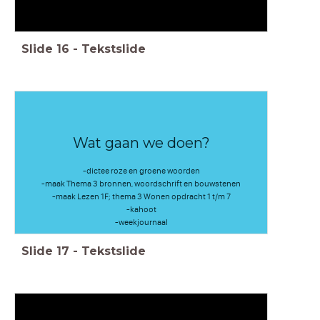
Slide
16
-
Tekstslide
Wat gaan we doen?
-dictee roze en groene woorden
-maak Thema 3 bronnen, woordschrift en bouwstenen
-maak Lezen 1F; thema 3 Wonen opdracht 1 t/m 7
-kahoot
-weekjournaal
Slide
17
-
Tekstslide