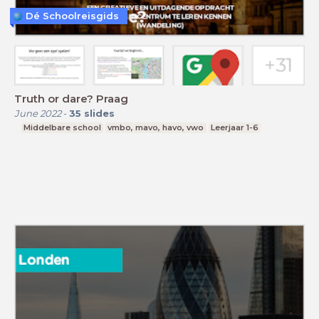
Dé Schoolreisgids
Truth or dare? Praag
June 2022
-
35
slides
Middelbare school
vmbo, mavo, havo, vwo
Leerjaar 1-6