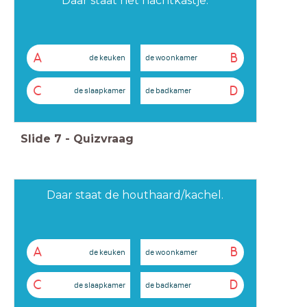
Daar staat het nachtkastje.
A
B
de keuken
de woonkamer
C
D
de slaapkamer
de badkamer
Slide
7
-
Quizvraag
Daar staat de houthaard/kachel.
A
B
de keuken
de woonkamer
C
D
de slaapkamer
de badkamer