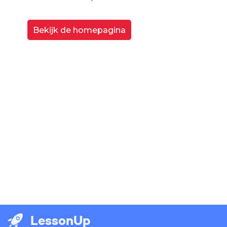
Bekijk de homepagina
LessonUp