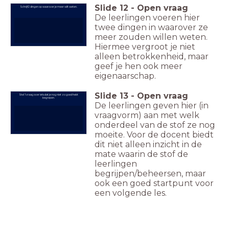
Slide
12
-
Open vraag
Schrijf 2 dingen op waarover je meer wilt weten.
De leerlingen voeren hier
twee dingen in waarover ze
meer zouden willen weten.
Hiermee vergroot je niet
alleen betrokkenheid, maar
geef je hen ook meer
eigenaarschap.
Slide
13
-
Open vraag
Stel 1 vraag over iets dat je nog niet zo goed hebt
begrepen.
De leerlingen geven hier (in
vraagvorm) aan met welk
onderdeel van de stof ze nog
moeite. Voor de docent biedt
dit niet alleen inzicht in de
mate waarin de stof de
leerlingen
begrijpen/beheersen, maar
ook een goed startpunt voor
een volgende les.