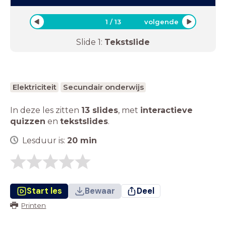
1
/
13
volgende
Slide
1
:
Tekstslide
Elektriciteit
Secundair onderwijs
In deze les zitten
13 slides
,
met
interactieve
quizzen
en
tekstslides
.
Lesduur is:
20
min
Start les
Bewaar
Deel
Printen