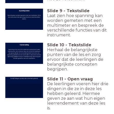
Slide
9
-
Tekstslide
Spanning meten
Laat zien hoe spanning kan
Spanning kan worden gemeten met een multimeter. Dit is
een instrument dat spanning, stroom en weerstand kan
meten.
worden gemeten met een
multimeter en bespreek de
verschillende functies van dit
instrument.
Slide
10
-
Tekstslide
Samenvatting
Herhaal de belangrijkste
Spanning is het verschil in elektrische potentiaal tussen
twee punten. Het ontstaat door een verschil in lading en
kan gevaarlijk zijn. Een stroomkring heeft een bron van
punten van de les en zorg
spanning, geleiders en een verbruiker. Er zijn twee soorten
spanning: gelijkspanning en wisselspanning. Spanning kan
ervoor dat de leerlingen de
worden gemeten met een multimeter.
belangrijkste concepten
begrijpen.
Slide
11
-
Open vraag
Schrijf 3 dingen op die je deze les hebt geleerd.
De leerlingen voeren hier drie
dingen in die ze in deze les
hebben geleerd. Hiermee
geven ze aan wat hun eigen
leerrendement van deze les
is.