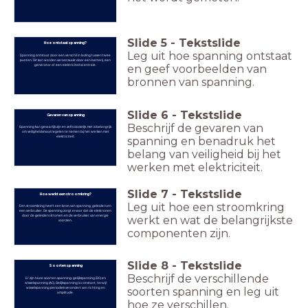
Slide
5
-
Tekstslide
Hoe ontstaat spanning?
Leg uit hoe spanning ontstaat
Spanning ontstaat door een verschil in lading tussen twee
punten. Dit kan worden veroorzaakt door een batterij, een
generator of een elektriciteitscentrale.
en geef voorbeelden van
bronnen van spanning.
Slide
6
-
Tekstslide
Gevaren van spanning
Beschrijf de gevaren van
Spanning kan gevaarlijk zijn en zelfs dodelijk. Het is belangrijk
om veiligheidsmaatregelen te nemen bij het werken met
elektriciteit.
spanning en benadruk het
belang van veiligheid bij het
werken met elektriciteit.
Slide
7
-
Tekstslide
Hoe werkt een stroomkring?
Leg uit hoe een stroomkring
Een stroomkring heeft een bron van spanning, geleiders en
een verbruiker. De spanning zorgt ervoor dat de elektronen
door de geleiders stromen en de verbruiker van energie
werkt en wat de belangrijkste
voorzien.
componenten zijn.
Slide
8
-
Tekstslide
Soorten spanning
Beschrijf de verschillende
Er zijn twee soorten spanning: gelijkspanning (DC) en
wisselspanning (AC). Gelijkspanning is constant, terwijl
wisselspanning periodiek verandert van richting en
soorten spanning en leg uit
amplitude.
hoe ze verschillen.