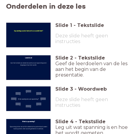
Onderdelen in deze les
Slide
1
-
Tekstslide
Spanning: wat is het en hoe werkt het?
Deze slide heeft geen
instructies
Slide
2
-
Tekstslide
Leerdoel
Geef de leerdoelen van de les
Aan het einde van deze les weet je wat spanning is en
begrijp je hoe het werkt.
aan het begin van de
presentatie.
Slide
3
-
Woordweb
Deze slide heeft geen
Wat weet jij al over spanning?
instructies
Slide
4
-
Tekstslide
Wat is spanning?
Leg uit wat spanning is en hoe
Spanning is het verschil in elektrische potentiaal tussen
twee punten. Het wordt gemeten in volts (V).
het wordt gemeten.