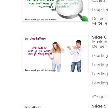
tot je a
Loop ro
De leer
vertelle
Slide
8
Maak nu 
De leerl
Leerling
Leerling
Leerling
Leerling
(Ongeve
Slide
9