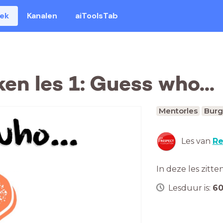
eek
Kanalen
aiToolsTab
n les 1: Guess who...
Mentorles
Burg
Les van
Re
In deze les zitte
Lesduur is:
6