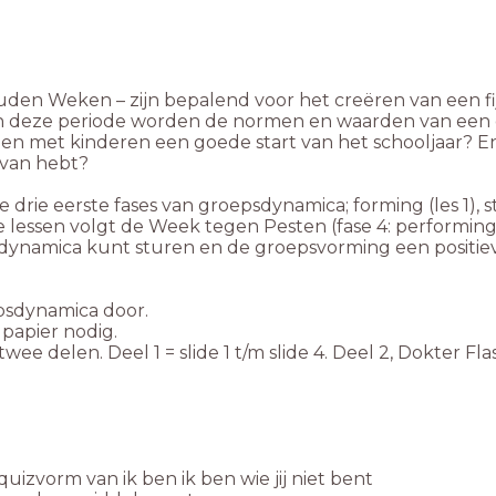
den Weken – zijn bepalend voor het creëren van een fijn
 In deze periode worden de normen en waarden van een 
men met kinderen een goede start van het schooljaar? En
 van hebt?
drie eerste fases van groepsdynamica; forming (les 1), s
e lessen volgt de Week tegen Pesten (fase 4: performing
ynamica kunt sturen en de groepsvorming een positie
psdynamica door.
 papier nodig.
e delen. Deel 1 = slide 1 t/m slide 4. Deel 2, Dokter Flas
zvorm van ik ben ik ben wie jij niet bent