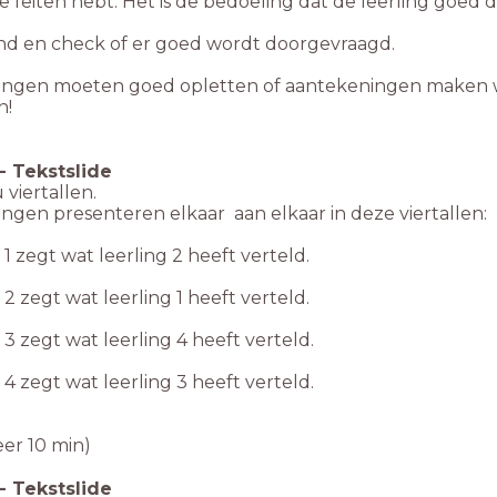
lle feiten hebt. Het is de bedoeling dat de leerling goed
nd en check of er goed wordt doorgevraagd.
lingen moeten goed opletten of aantekeningen maken 
n!
-
Tekstslide
viertallen.
ingen presenteren elkaar aan elkaar in deze viertallen:
 1 zegt wat leerling 2 heeft verteld.
 2 zegt wat leerling 1 heeft verteld.
 3 zegt wat leerling 4 heeft verteld.
 4 zegt wat leerling 3 heeft verteld.
er 10 min)
-
Tekstslide