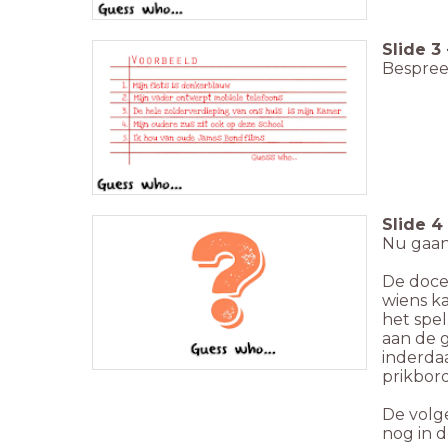
Slide
3
Bespree
Slide
4
Nu gaan
De docen
wiens ka
het spe
aan de g
inderdaa
prikbord
De volge
nog in d