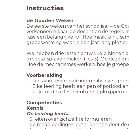
Instructies
de Gouden Weken
De eerste weken van het schooljaar – de Gou
verkennen elkaar, de docent en de regels.
fase een belangrijke rol. Hoe maak je nu sa
groepsvorming waar je een jaar lang plezier
We hebben drie lessen ontwikkeld binnen de 
groepsafspraken maken ( les 3). Op deze dri
Hoe de mechanismes werken, hoe je groepsd
Voorbereiding
• Lees van tevoren de
informatie
over groe
• Elke leerling heeft een pen of potlood en
• Je kunt deze les eventueel opknippen in twe
Competenties
Kennis
De leerling leert…
…5 feiten over zichzelf te formuleren
…de medeleerlingen beter kennen door de qui