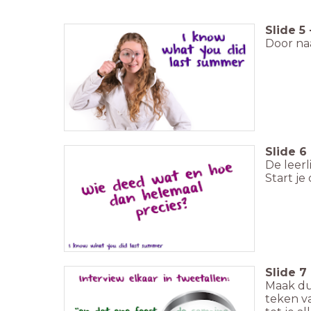
Slide
5
Door na
Slide
6
De leerl
Start j
Slide
7
Maak duo
teken va