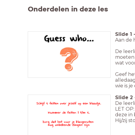
Onderdelen in deze les
Slide
1
Aan de h
De leerl
moeten d
wat voor
Geef het
alledaag
wie is j
Slide
2
De leerl
LET OP:
deze in 
Hij/zij s