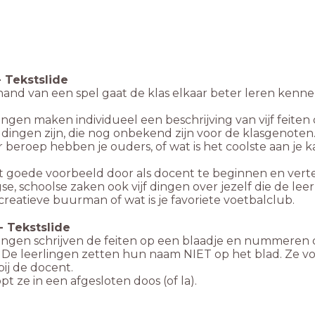
-
Tekstslide
and van een spel gaat de klas elkaar beter leren kenne
ingen maken individueel een beschrijving van vijf feiten 
ingen zijn, die nog onbekend zijn voor de klasgenoten. 
 beroep hebben je ouders, of wat is het coolste aan je 
 goede voorbeeld door als docent te beginnen en vertel 
se, schoolse zaken ook vijf dingen over jezelf die de lee
e creatieve buurman of wat is je favoriete voetbalclub.
-
Tekstslide
ingen schrijven de feiten op een blaadje en nummeren d
 De leerlingen zetten hun naam NIET op het blad. Ze v
bij de docent.
topt ze in een afgesloten doos (of la).