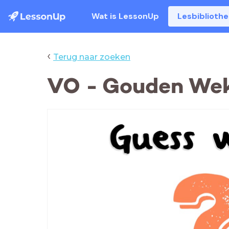
Wat is LessonUp
Lesbiblioth
‹
Terug naar zoeken
VO - Gouden Weke