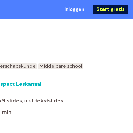
Inloggen
Start gratis
erschapskunde
Middelbare school
spect Leskanaal
n
9 slides
,
met
tekstslides
.
0
min