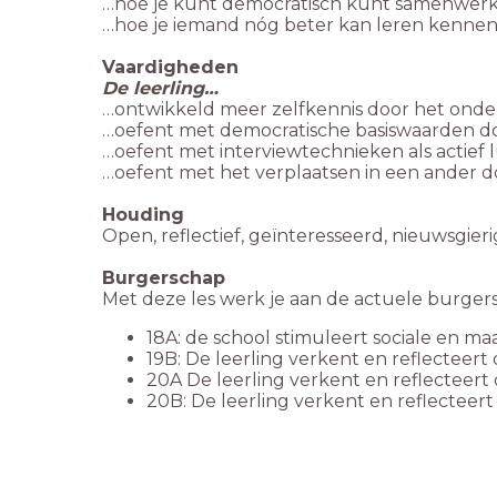
…hoe je kunt democratisch kunt samenwer
…hoe je iemand nóg beter kan leren kennen al
Vaardigheden
De leerling…
…ontwikkeld meer zelfkennis door het onder
…oefent met democratische basiswaarden d
…oefent met interviewtechnieken als actief l
…oefent met het verplaatsen in een ander do
Houding
Open, reflectief, geïnteresseerd, nieuwsgieri
Burgerschap
Met deze les werk je aan de actuele burge
18A: de school stimuleert sociale en m
19B: De leerling verkent en reflecteert
20A De leerling verkent en reflecteer
20B: De leerling verkent en reflecteer