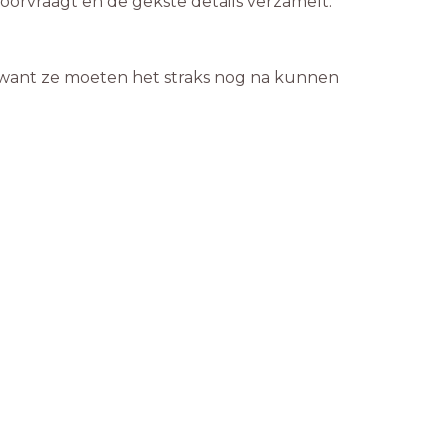
 doorvraagt en de gekste details verzamelt.
want ze moeten het straks nog na kunnen