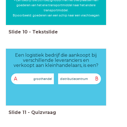
= Een bedrijf die zich bezighoudt met het overplaatsen van
goederen van het ene transportmiddel naar het andere
transportmiddel.
Bijvoorbeeld: goederen van een schip naar een vrachtwagen
Slide
10
-
Tekstslide
Een logistiek bedrijf die aankoopt bij
verschillende leveranciers en
verkoopt aan kleinhandelaars, is een?
A
B
groothandel
distributiecentrum
Slide
11
-
Quizvraag