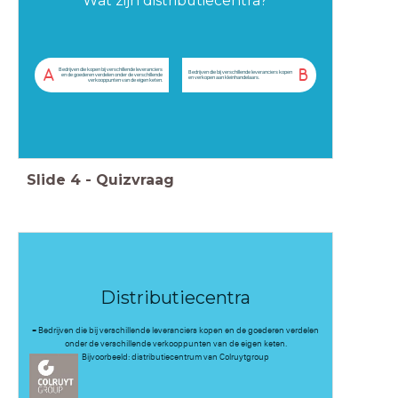
Wat zijn distributiecentra?
Bedrijven die kopen bij verschillende leveranciers
A
B
Bedrijven die bij verschillende leveranciers kopen
en de goederen verdelen onder de verschillende
en verkopen aan kleinhandelaars.
verkooppunten van de eigen keten.
Slide
4
-
Quizvraag
Distributiecentra
= Bedrijven die bij verschillende leveranciers kopen en de goederen verdelen
onder de verschillende verkooppunten van de eigen keten.
Bijvoorbeeld: distributiecentrum van Colruytgroup