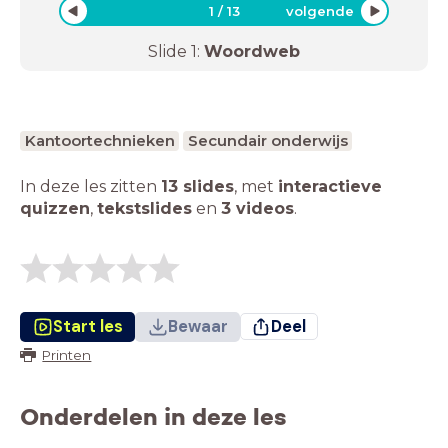
1
/
13
volgende
Slide
1
:
Woordweb
Kantoortechnieken
Secundair onderwijs
In deze les zitten
13 slides
,
met
interactieve
quizzen
,
tekstslides
en
3 videos
.
Start les
Bewaar
Deel
Printen
Onderdelen in deze les