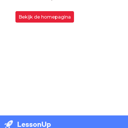
Bekijk de homepagina
LessonUp