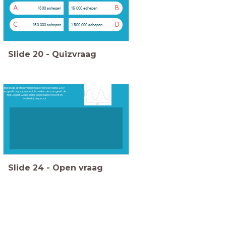
A
B
1500 schapen
15 000 schapen
C
D
150 000 schapen
1 500 000 schapen
Slide
20
-
Quizvraag
Bekijk de grafiek van predator prooi relatie. De y-
as geeft de populatiedichtheid en de x-as geeft de
tijd. Leg uit welke lijn bij de predator hoort en
welke bij de prooi.
Slide
24
-
Open vraag