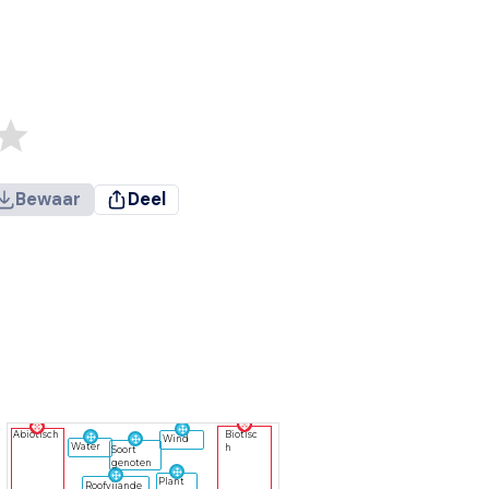
Bewaar
Deel
Biotisc
Abiotisch
Wind
Water
h
Soort
genoten
Plant
Roofvijande