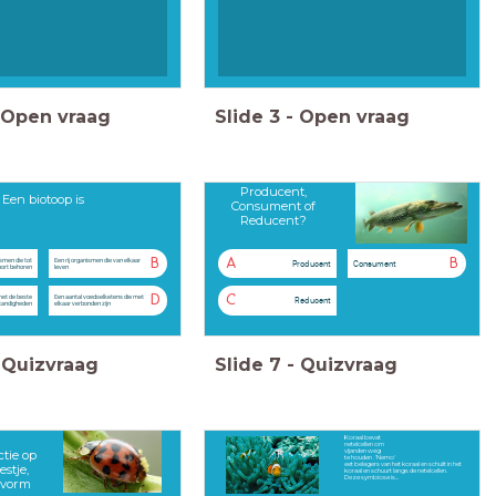
Open vraag
Slide
3
-
Open vraag
Producent,
Een biotoop is
Consument of
Reducent?
B
A
B
smen die tot
Een rij organismen die van elkaar
Producent
Consument
oort behoren
leven
D
C
et de beste
Een aantal voedselketens die met
Reducent
tandigheden
elkaar verbonden zijn
Quizvraag
Slide
7
-
Quizvraag
Koraal bevat
netelcellen om
tie op
vijanden weg
te houden . 'Nemo'
eet belagers van het koraal en schuilt in het
stje,
koraal en schuurt langs de netelcellen.
Deze symbiose is...
svorm