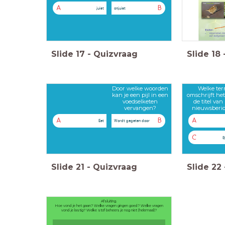
A
B
juist
onjuist
Slide
17
-
Quizvraag
Slide
18
Door welke woorden
Welke te
kan je een pijl in een
omschrijft het
voedselketen
de titel van
vervangen?
nieuwsberi
A
B
A
Eet
Wordt gegeten door
C
S
Slide
21
-
Quizvraag
Slide
22
Afsluiting.
Hoe vond je het gaan? Welke vragen gingen goed? Welke vragen
vond je lastig? Welke stof beheers je nog niet (helemaal)?