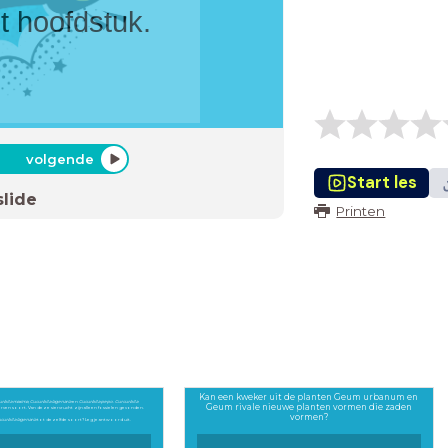
t hoofdstuk.
volgende
Start les
slide
Printen
Kan een kweker uit de planten Geum urbanum en
urbita maxima
,
Cucurbita lagenaria
en
Cucurbita pepo
.
Curcurbita
Geum rivale nieuwe planten vormen die zaden
orven soort. Van deze siervrucht zijn alleen fossielen gevonden.
vormen?
curbita lagenaria
tot dezelfde soort? Leg je antwoord uit.