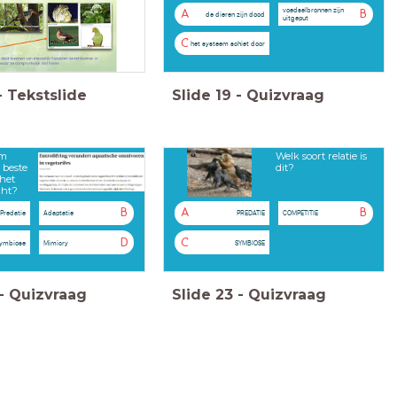
voedselbronnen zijn
A
B
de dieren zijn dood
uitgeput
C
het systeem schiet door
-
Tekstslide
Slide
19
-
Quizvraag
rm
Welk soort relatie is
 beste
dit?
 het
cht?
B
A
B
Predatie
Adaptatie
PREDATIE
COMPETITIE
D
C
ymbiose
Mimicry
SYMBIOSE
-
Quizvraag
Slide
23
-
Quizvraag