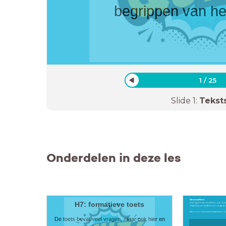
begrippen van he
1
/
25
Slide
1
:
Tekst
Onderdelen in deze les
Siervruchten
H7: formatieve toets
Drie typen siervruchten zijn
Cuc
maxima
is inmiddels een uitgest
Behoren
Cucurbita maxima
en
Cu
De toets bevat veel vragen, maar ook hier en