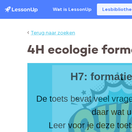
Wat is LessonUp
Lesbiblioth
‹
Terug naar zoeken
4H ecologie form
H7: formatie
De toets bevat veel vrag
daar wat u
Leer voor je deze toe