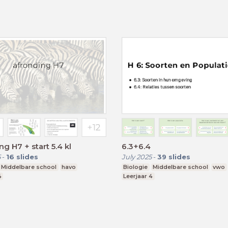
ng H7 + start 5.4 kl
6.3+6.4
5
-
16
slides
July 2025
-
39
slides
Middelbare school
havo
Biologie
Middelbare school
vwo
4
Leerjaar 4