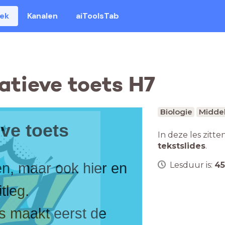
eek
Kanalen
aiToolsTab
atieve toets H7
Biologie
Middel
ve toets
In deze les zitte
tekstslides
.
Lesduur is:
45
en, maar ook hier en
itleg.
ts maakt eerst de