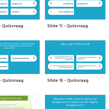
B
A
B
tualisme
parasitisme
Mutualisme
Parasitisme
D
C
salisme
predatie
Commensalisme
-
Quizvraag
Slide
11
-
Quizvraag
vende organismen in de sloot een
Wat is een POPULATIE
 een levensgemeenschap of een
populatie?
Een groep planten of dieren van
B
A
B
Een groep dieren die in hetzelfde
systeem
levensgemeenschap
dezelfde soort die in hetzelfde
gebied leven
gebied leven
C
D
Verschillende planten en dieren die
Een groep dieren die voedsel voor
populatie
in hetzelfde gebied leven
elkaar zijn
-
Quizvraag
Slide
15
-
Quizvraag
Waardoor leidt overschrijding van
draagkracht meestal tot een lagere
draagkracht?