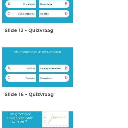
A
B
Mutualisme
Parasitisme
C
D
Commensalisme
Predatie
Slide
12
-
Quizvraag
Alle madeliefjes in een weiland
A
B
Individu
Levensgemeenschap
C
D
Populatie
Ecosysteem
Slide
16
-
Quizvraag
Hoe groot is de
draagkracht voor
schapen?