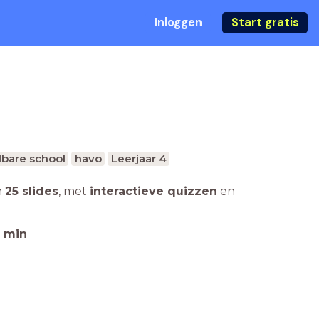
Inloggen
Start gratis
bare school
havo
Leerjaar 4
n
25 slides
,
met
interactieve quizzen
en
min