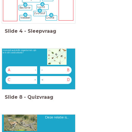
n
Lucht
Bacterie
Zuurstof
Voedsel
Grond
Slide
4
-
Sleepvraag
Hoeveel autotrofe organismen zijn
er in dit voedselweb?
A
B
1
2
C
D
11
13
Slide
8
-
Quizvraag
Deze relatie is...