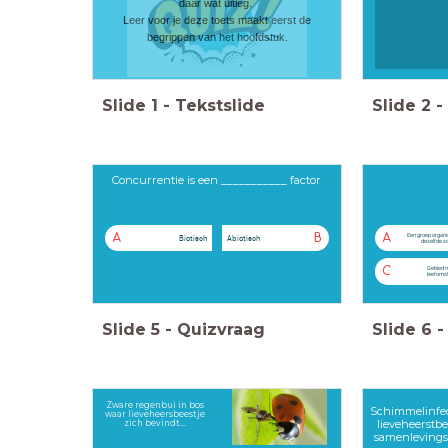
daar wat uitleg.
Leer voor je deze toets maakt eerst de
begrippen van het hoofdstuk.
Slide
1
-
Tekstslide
Slide
2
-
Concurrentie is een ___________ factor
A
B
A
Een groep organi
Biotisch
Abiotisch
dezelfde s
C
Gebied m
leefoms
Slide
5
-
Quizvraag
Slide
6
-
Zware regenbui in bos
Schimmelinfec
waar lieveheersbeestje
lieveheerstbee
zich bevindt...
samenleving