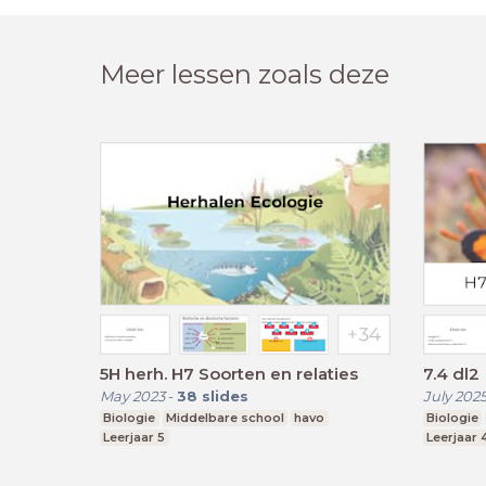
Meer lessen zoals deze
5H herh. H7 Soorten en relaties
7.4 dl2
May 2023
-
38
slides
July 202
Biologie
Middelbare school
havo
Biologie
Leerjaar 5
Leerjaar 