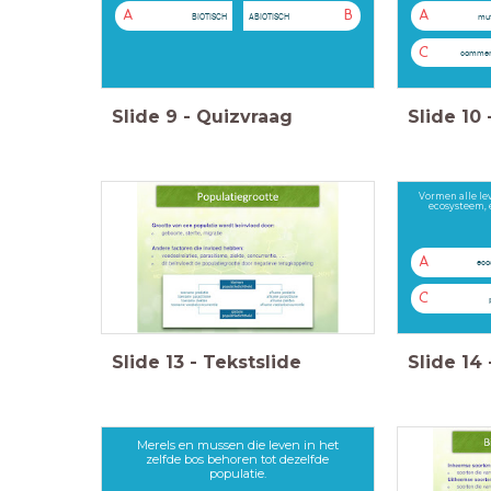
A
B
A
BIOTISCH
ABIOTISCH
mu
C
commen
Slide
9
-
Quizvraag
Slide
10
Vormen alle le
ecosysteem,
A
eco
C
Slide
13
-
Tekstslide
Slide
14
Merels en mussen die leven in het
zelfde bos behoren tot dezelfde
populatie.