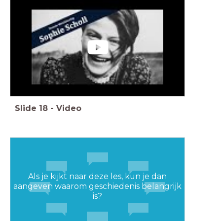
Slide
18
-
Video
Als je kijkt naar deze les, kun je dan
aangeven waarom geschiedenis belangrijk
is?