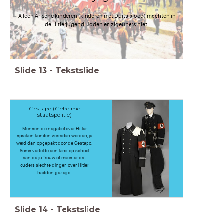
Alleen Arische kinderen (kinderen met Duits bloed) mochten in
de Hitlerjugend. Joden en zigeuners niet.
Slide
13
-
Tekstslide
Gestapo (Geheime
staatspolitie)
Mensen die negatief over Hitler
spraken konden verraden worden, je
werd dan opgepakt door de Gestapo.
Soms vertelde een kind op school
aan de juffrouw of meester dat
ouders slechte dingen over Hitler
hadden gezegd.
Slide
14
-
Tekstslide