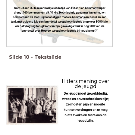
Som uit een Duits rekenboekje uit de tijd van Hitler: ‘Een bommenwerper
draagt 140 bommen van elk 10 kilo. Het vliegtuig gaat naar Warschau en
bombardeert de stad. Bij het opstijgen met alle bommen aan boord en een
tank met duizend kilo aan brandstof, weegt het vliegtuig ongeveer 8000 kilo.
Als het vliegtuig terugkeert van zijn geweldige werk is nog 20% van de
brandstof over. Hoeveel weegt het vliegtuig bij terugkomst?’
Slide
10
-
Tekstslide
Hitlers mening over
de jeugd
De jeugd moet gewelddadig,
wreed en onverschrokken zijn;
ze moeten pijn en moeite
kunnen verdragen en er mag
niets zwaks en teers aan de
jeugd zijn.