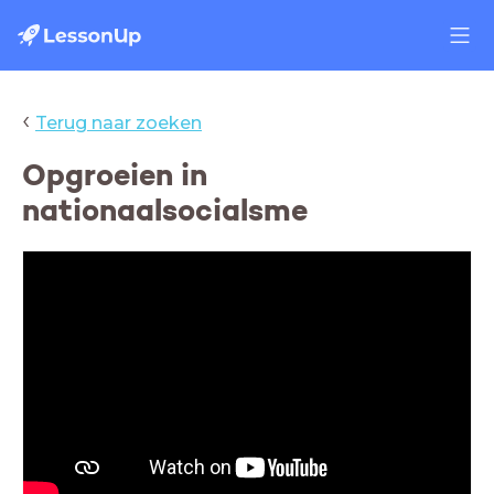
‹
Terug naar zoeken
Opgroeien in
nationaalsocialsme