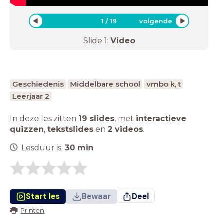
1
/
19
volgende
Slide
1
:
Video
Geschiedenis
Middelbare school
vmbo k, t
Leerjaar 2
In deze les zitten
19 slides
,
met
interactieve
quizzen
,
tekstslides
en
2 videos
.
Lesduur is:
30
min
Start les
Bewaar
Deel
Printen