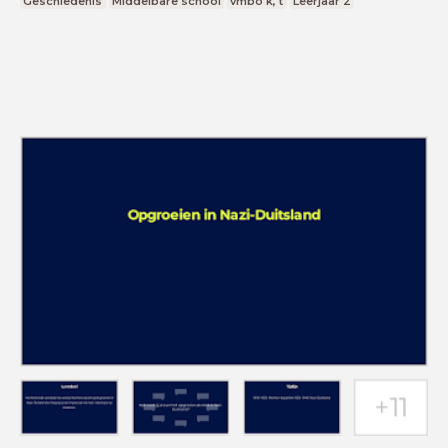
Geschiedenis
Middelbare school
vmbo k, t
Leerjaar 2