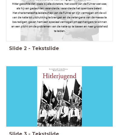
Hitler geloofde dat, zoals bij alle dictators, het woord van de Führer wet was;
als hij van gedachten veranderde, veranderde het openbare beleid.
Het charismatische leiderschap van de Führer en zijn vermogen om de wil
van de natie tot uitdrukking te brengen en de verlangens van de massa te
bevredigen, gaven hem een ​​speciaal vermogen om aanhangers te winnen
en een plicht om de problemen van de natie op te lossen en naar grootsheid
te leiden.
Slide
2
-
Tekstslide
Slide
3
-
Tekstslide