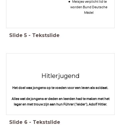
Meisjes verplicht lid te
worden Bund Deutsche
Mädel
Slide
5
-
Tekstslide
Hitlerjugend
Het doel was jongens op te voeden voor een leven als soldaat.
Alles wat de jongens er deden en leerden had te maken met het
leger en met trouw zijn aan hun Führer (‘leider’), Adolf Hitler.
Slide
6
-
Tekstslide