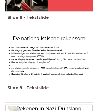
Slide
8
-
Tekstslide
De nationalistische rekensom
Een bommenwerper draagt 140 bommen van elk 10 kilo.
Het vliegtuig gaat naar
Warschau en bombardeert de stad.
Bij het opstijgen met alle bommen aan boord en een tank met duizend kilo aan brandstof,
weegt het vliegtuig ongeveer 8000 kilo.
Als het vliegtuig terugkeert van zijn geweldige werk
is nog 20% van de brandstof over.
Hoeveel weegt het vliegtuig bij terugkomst?’
Als alle bommen zijn afgeworpen: 8000 (gewicht bij vertrek)-800 (minder brandstof)-1400
(alle bommen)=
Nee natuurlijk reken je dit niet uit. Vraag je af waarom dit in een rekenboekje moest!
Slide
9
-
Tekstslide
Rekenen in Nazi-Duitsland