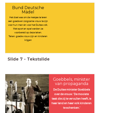
Bund Deutsche
Mädel
Het doel was om de meisjes te leren
een goede en zorgzame vrouw te zijn
voor hun man én voor het Duitse volk.
Met sport en spel werden ze
voorbereid op deze taken.
Taken: goede vrouw zijn en kinderen
krijgen
Slide
7
-
Tekstslide
Goebbels, minister
van propaganda
De Duitse minister Goebbels
over de vrouw: ‘De mooiste
taak die zij te vervullen heeft, is
haar land en haar volk kinderen
te schenken.’