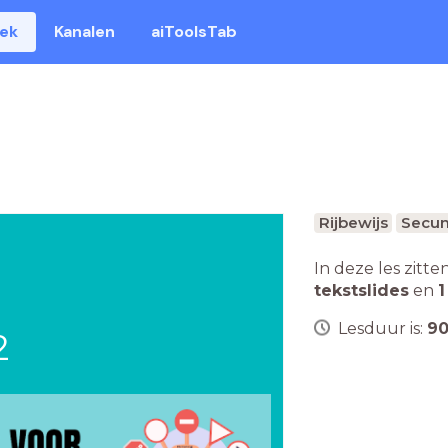
eek
Kanalen
aiToolsTab
Rijbewijs
Secun
In deze les zitte
tekstslides
en
1
Lesduur is:
9
2