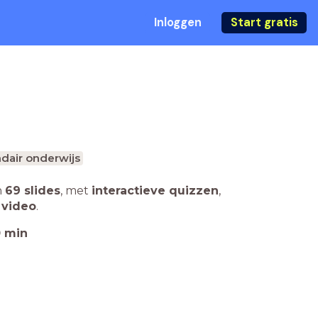
Inloggen
Start gratis
dair onderwijs
n
69 slides
,
met
interactieve quizzen
,
 video
.
0
min