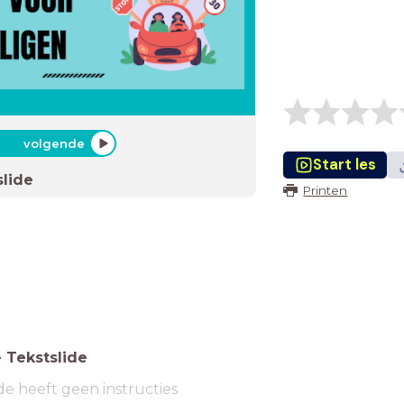
volgende
Start les
slide
Printen
-
Tekstslide
de heeft geen instructies