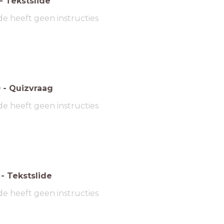
-
Tekstslide
de heeft geen instructies
0
-
Quizvraag
de heeft geen instructies
-
Tekstslide
de heeft geen instructies