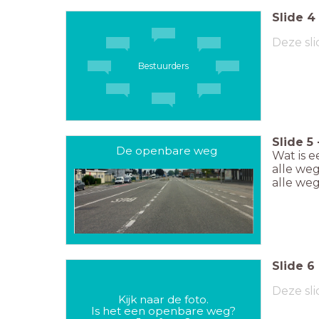
Slide
4
Deze sli
Bestuurders
Slide
5
De openbare weg
Wat is 
alle we
alle weg
Slide
6
Deze sli
Kijk naar de foto.
Is het een openbare weg?