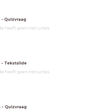
-
Quizvraag
de heeft geen instructies
-
Tekstslide
de heeft geen instructies
4
-
Quizvraag