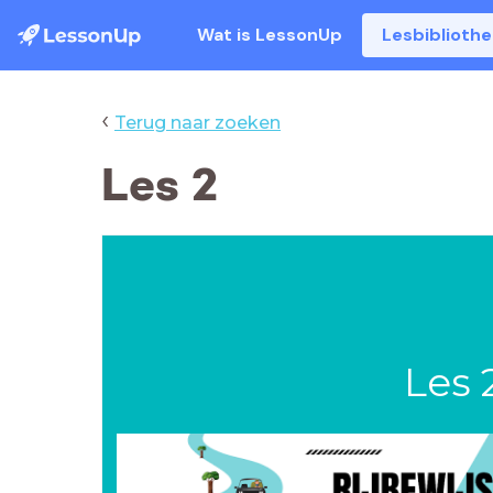
Wat is LessonUp
Lesbiblioth
‹
Terug naar zoeken
Les 2
Les 