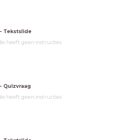
-
Tekstslide
de heeft geen instructies
-
Quizvraag
de heeft geen instructies