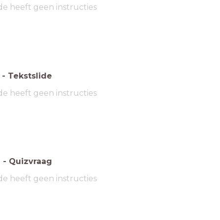
de heeft geen instructies
-
Tekstslide
de heeft geen instructies
6
-
Quizvraag
de heeft geen instructies