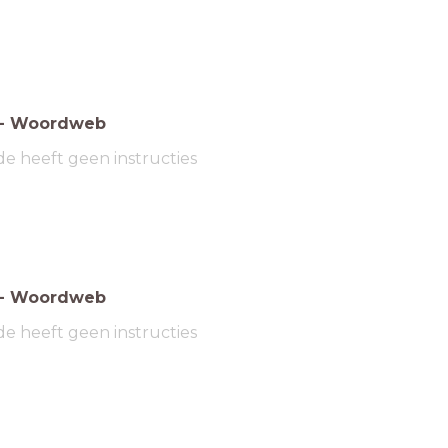
-
Woordweb
de heeft geen instructies
-
Woordweb
de heeft geen instructies