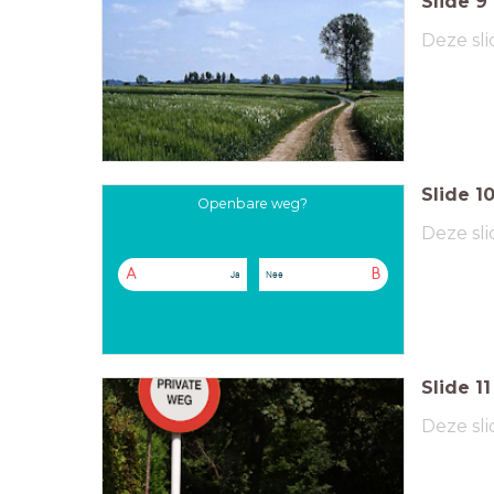
Slide
9
Deze sli
Slide
1
Openbare weg?
Deze sli
A
B
Ja
Nee
Slide
11
Deze sli