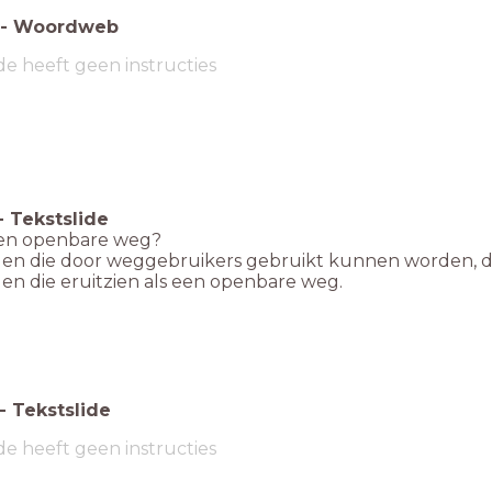
-
Woordweb
de heeft geen instructies
-
Tekstslide
een openbare weg?
gen die door weggebruikers gebruikt kunnen worden, d
en die eruitzien als een openbare weg.
-
Tekstslide
de heeft geen instructies