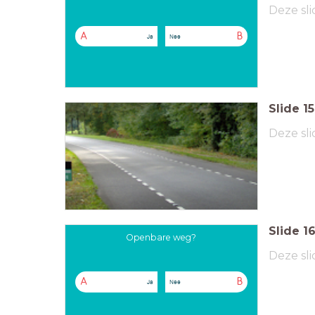
Deze sli
A
B
Ja
Nee
Slide
15
Deze sli
Slide
1
Openbare weg?
Deze sli
A
B
Ja
Nee