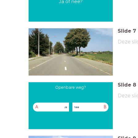
Ja of nee?
Slide
7
Deze sli
Slide
8
Openbare weg?
Deze sli
A
B
Ja
Nee