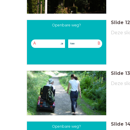
Slide
12
Openbare weg?
Deze sli
A
B
Ja
Nee
Slide
13
Deze sli
Slide
1
Openbare weg?