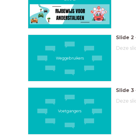
Slide
2
Deze sli
Weggebruikers
Slide
3
Deze sli
Voetgangers