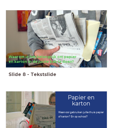
Waarom is het belangrijk om papier
en karton in de juiste bak te doen?
Slide
8
-
Tekstslide
Papier en
karton
Waarvoor gebruiken jullie thuis papier
of karton? En op school?