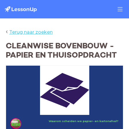
‹
Terug naar zoeken
CLEANWISE BOVENBOUW -
PAPIER EN THUISOPDRACHT
Waarom scheiden we papier- en kartonafval?