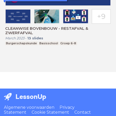
CLEANWISE BOVENBOUW - RESTAFVAL &
ZWERFAFVAL
March 2023
-
13
slides
Burgerschapskunde
Basisschool
Groep 6-8
LessonUp
Algemene voorwaarden
Privacy
Statement
Cookie Statement
Contact