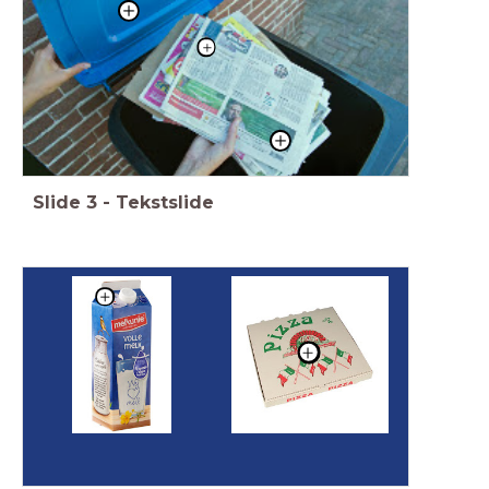
Slide
3
-
Tekstslide