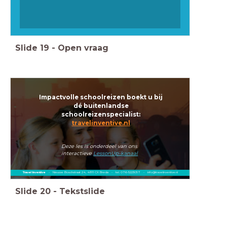
Slide
19
-
Open vraag
Impactvolle schoolreizen boekt u bij
dé buitenlandse
schoolreizenspecialist:
travelinventive.nl
Deze les is onderdeel van ons
interactieve
LessonUp-kanaal
Travel Inventive
- Nieuwe Boschstraat 24, 4811 CX Breda - tel. 076-5223057 - info@travelinventive.nl
Slide
20
-
Tekstslide