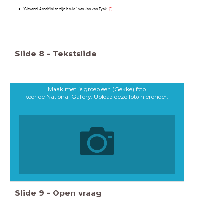
"Giovanni Arnolfini en zijn bruid" van Jan van Eyck.
(E)
Slide
8
-
Tekstslide
Maak met je groep een (Gekke) foto
voor de National Gallery. Upload deze foto hieronder.
Slide
9
-
Open vraag