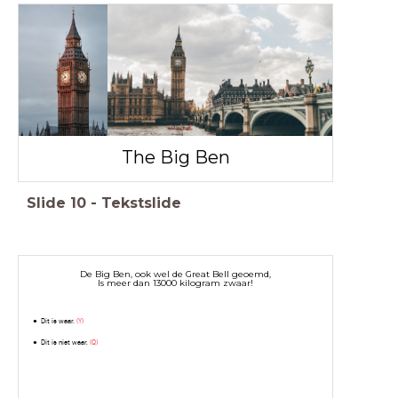
The Big Ben
Slide
10
-
Tekstslide
De Big Ben, ook wel de Great Bell geoemd,
Is meer dan 13000 kilogram zwaar!
Dit is waar.
(Y)
Dit is niet waar.
(Q)