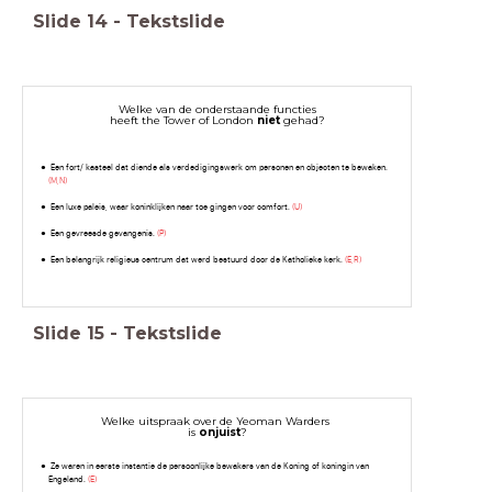
Slide
14
-
Tekstslide
Welke van de onderstaande functies
heeft the Tower of London
niet
gehad?
Een fort/ kasteel dat diende als verdedigingswerk om personen en objecten te bewaken.
(M,N)
Een luxe paleis, waar koninklijken naar toe gingen voor comfort.
(U)
Een gevreesde gevangenis.
(P)
Een belangrijk religieus centrum dat werd bestuurd door de Katholieke kerk.
(E,R)
Slide
15
-
Tekstslide
Welke uitspraak over de Yeoman Warders
is
onjuist
?
Ze waren in eerste instantie de persoonlijke bewakers van de Koning of koningin van
Engeland.
(E)