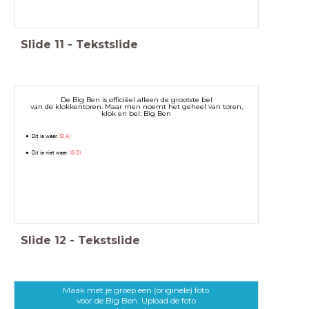
Slide
11
-
Tekstslide
De Big Ben is officiëel alleen de grootste bel
van de klokkentoren. Maar men noemt het geheel van toren,
klok en bel: Big Ben
Dit is waar.
(D,A)
Dit is niet waar.
(G,O)
Slide
12
-
Tekstslide
Maak met je groep een (originele) foto
voor de Big Ben. Upload de foto