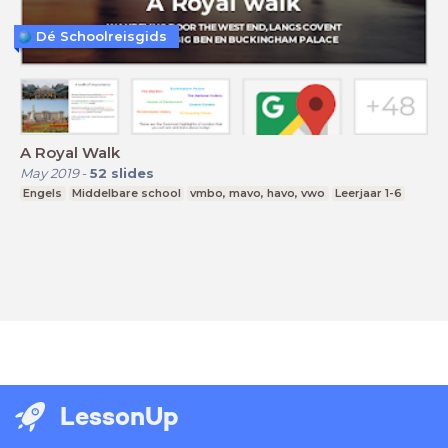
Dé Schoolreisgids
A Royal Walk
May 2019
-
52
slides
Engels
Middelbare school
vmbo, mavo, havo, vwo
Leerjaar 1-6
LessonUp