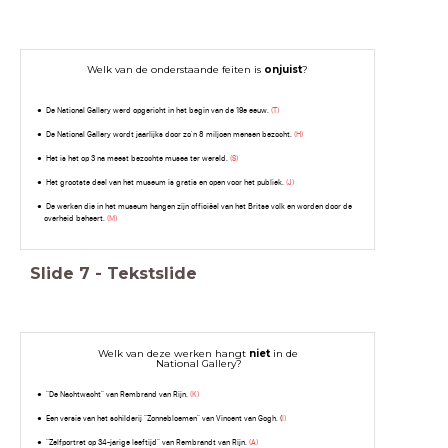
Welk van de onderstaande feiten is
onjuist
?
De National Gallery werd opgericht in het begin van de 19e eeuw.
(T)
De National Gallery wordt jaarlijks door zo'n 8 miljoen mensen bezocht.
(H)
Het is het op 3 na meest bezochte musea ter wereld.
(S)
Het grootste deel van het museum is gratis en open voor het publiek.
(J)
De werken die in het museum hangen zijn officiëel van het Britse volk en worden door de
overheid beheert.
(M)
Slide
7
-
Tekstslide
Welk van deze werken hangt
niet
in de
National Gallery?
"De Nachtwacht" van Rembrand van Rijn.
(K)
Een versie van het schilderij "Zonnebloemen" van Vincent van Gogh. (
I)
"Zelfportret op 34-jarige leeftijd" van Rembrandt van Rijn.
(A)