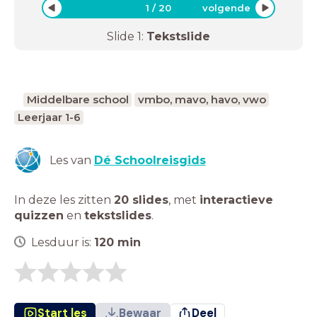
1
/
20
volgende
Slide
1
:
Tekstslide
Middelbare school
vmbo, mavo, havo, vwo
Leerjaar 1-6
Les van
Dé Schoolreisgids
In deze les zitten
20 slides
,
met
interactieve
quizzen
en
tekstslides
.
Lesduur is:
120
min
Start les
Bewaar
Deel