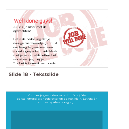
Well done guys!
Jullie zijn klaar met de
opdrachten!
Het is de bedoeling dat je
overige metrokaartje gebruikt
om terug te gaan naar een
vooraf afgesproken plek. Maak
met je verzamelde letters het
woord van je groepje!
Tip: Het is bekend over Londen.
Slide
18
-
Tekstslide
Vul hier je gevonden woord in. Schrijf de
eerste letter(s) als hoofdletter en de rest klein. Let op: Er
kunnen spaties nodig zijn.