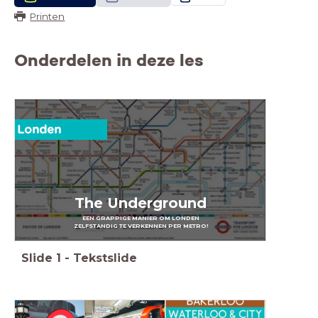
Printen
Onderdelen in deze les
Londen
The Underground
EEN GRAPPIGE MANIER OM LONDEN
ZELFSTANDIG TE VERKENNEN PER METRO!
Slide
1
-
Tekstslide