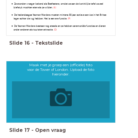
Ze stonden vroeger bekend als Beefeaters, omdat ze aan de koninklijke tafel zoveel
biefstuk mochten eten als ze wilden.
(A)
De hedendaagse Yeoman Warders moeten mintens 30 jaar actieve service in het Britse
leger achter de rug hebben. Het is een ere functie.
(P)
De Yeoman Warders bestaan nog steeds en ze hebben ceremoniële functies en dienen
onder anderen als touristen attractie.
(O)
Slide
16
-
Tekstslide
Maak met je groep een (officiële) foto
voor de Tower of London. Upload de foto
hieronder.
Slide
17
-
Open vraag