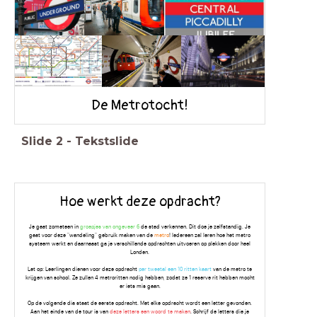
De Metrotocht!
Slide
2
-
Tekstslide
Hoe werkt deze opdracht?
Je gaat zometeen in
groepjes van ongeveer 6
de stad verkennen. Dit doe je zelfstandig. Je
gaat voor deze "wandeling" gebruik maken van de
metro
! Iedereen zal leren hoe het metro
systeem werkt en daarnaast ga je verschillende opdrachten uitvoeren op plekken door heel
Londen.
Let op: Leerlingen dienen voor deze opdracht
per tweetal een 10 ritten kaart
van de metro te
krijgen van school. Ze zullen 4 metroritten nodig hebben, zodat ze 1 reserve rit hebben mocht
er iets mis gaan.
Op de volgende dia staat de eerste opdracht. Met elke opdracht wordt een letter gevonden.
Aan het einde van de tour is van
deze letters een woord te maken
. Schrijf de letters die je