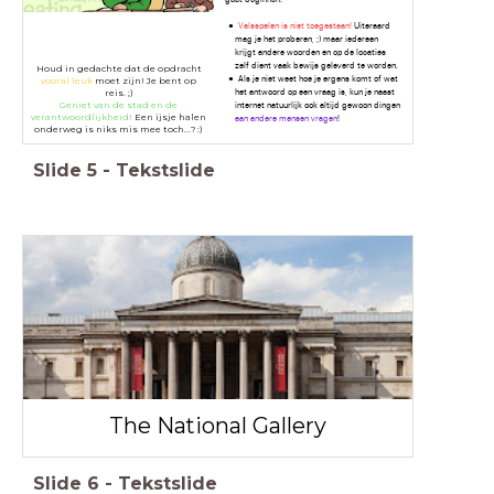
Valsspelen is niet toegestaan!
Uiteraard
mag je het proberen, ;) maar iedereen
krijgt andere woorden en op de locaties
zelf dient vaak bewijs geleverd te worden.
Houd in gedachte dat de opdracht
Als je niet weet hoe je ergens komt of wat
vooral leuk
moet zijn! Je bent op
het antwoord op een vraag is, kun je naast
reis. ;)
Geniet van de stad en de
internet natuurlijk ook altijd gewoon dingen
verantwoordlijkheid!
Een ijsje halen
aan andere mensen vragen
!
onderweg is niks mis mee toch...? :)
Slide
5
-
Tekstslide
The National Gallery
Slide
6
-
Tekstslide