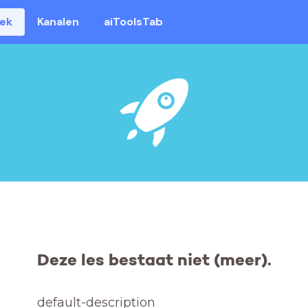
eek
Kanalen
aiToolsTab
Deze les bestaat niet (meer).
default-description